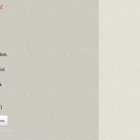
Z
dott,
zód
k
]
som