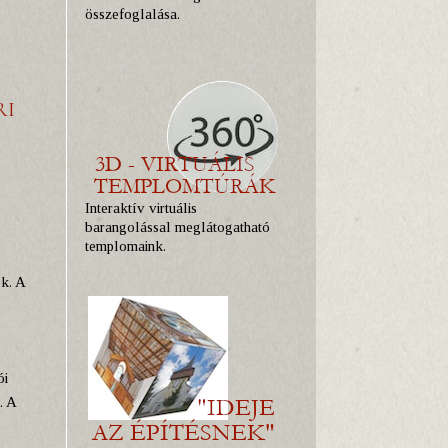
összefoglalása.
RI
Interaktív virtuális
barangolással meglátogatható
templomaink.
k. A
ói
. A