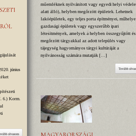
műemléknek nyilvánított vagy egyedi helyi védel
SZETI
alatt álló), helyben megőrzött épületek. Lehetnek
lakóépületek, egy teljes porta építményei, műhelye
SRÓL
gazdasági épületek vagy egyszerűbb ipari
létesítmények, amelyek a helyben összegyűjtött és
megőrzött tárgyakkal az adott település vagy
tájegység hagyományos tárgyi kultúráját a
gújulását
nyilvánosság számára mutatják […]
Tovább olva
2020. június
téket
ítészeti
. 6.) Korm.
al
ti
MAGYARORSZÁGI
ovább olvasom