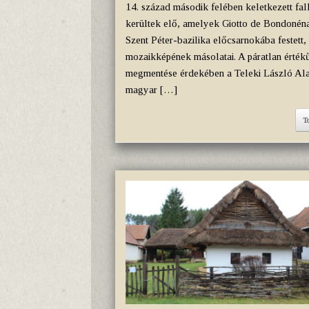
14. század második felében keletkezett fa
kerültek elő, amelyek Giotto de Bondonéna
Szent Péter-bazilika előcsarnokába festett,
mozaikképének másolatai. A páratlan érték
megmentése érdekében a Teleki László Ala
magyar […]
T