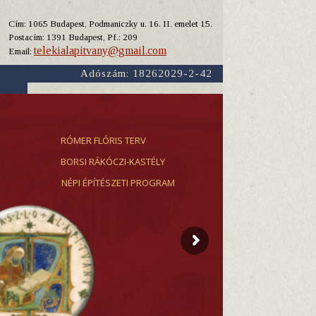
Cím: 1065 Budapest, Podmaniczky u. 16. II. emelet 15.
Y
Postacím: 1391 Budapest, Pf.: 209
telekialapitvany@gmail.com
Email:
Adószám: 18262029-2-42
RÓMER FLÓRIS TERV
BORSI RÁKÓCZI-KASTÉLY
NÉPI ÉPÍTÉSZETI PROGRAM