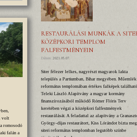
RESTAURÁLÁSI MUNKÁK A SITE
KÖZÉPKORI TEMPLOM
FALFESTMÉNYEIN
Dátum:
2021.05.07.
Siter félezer lelkes, nagyrészt magyarok lakta
település a Partiumban, Bihar megyében. Műemlék
református templomában értékes falképek található
Teleki László Alapítvány a magyar kormány
finanszírozásából működő Rómer Flóris Terv
keretében végzi a középkori falfestmények
yben,
restaurálását. A feladattal az alapítvány a Granaszt
 volt
György-díjas restaurátort, Kiss Lórándot bízta meg
ta romosodó
siteri református templomban legutóbb színbe
zaki falán a