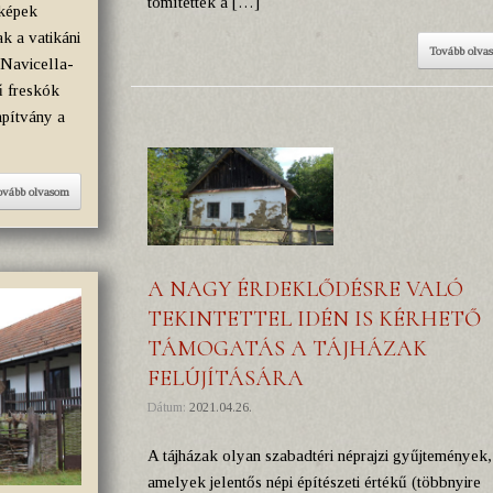
tömítették a […]
lképek
k a vatikáni
Tovább olva
 Navicella-
ű freskók
pítvány a
ovább olvasom
A NAGY ÉRDEKLŐDÉSRE VALÓ
TEKINTETTEL IDÉN IS KÉRHETŐ
TÁMOGATÁS A TÁJHÁZAK
FELÚJÍTÁSÁRA
Dátum:
2021.04.26.
A tájházak olyan szabadtéri néprajzi gyűjtemények,
amelyek jelentős népi építészeti értékű (többnyire