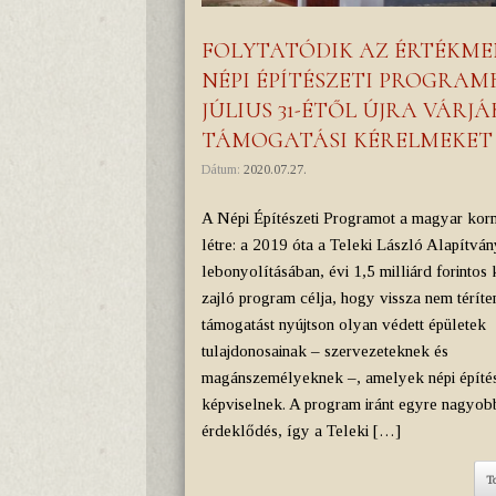
FOLYTATÓDIK AZ ÉRTÉKMEN
NÉPI ÉPÍTÉSZETI PROGRA
JÚLIUS 31-ÉTŐL ÚJRA VÁRJÁ
TÁMOGATÁSI KÉRELMEKET
Dátum:
2020.07.27.
A Népi Építészeti Programot a magyar kor
létre: a 2019 óta a Teleki László Alapítván
lebonyolításában, évi 1,5 milliárd forintos 
zajló program célja, hogy vissza nem térít
támogatást nyújtson olyan védett épületek
tulajdonosainak – szervezeteknek és
magánszemélyeknek –, amelyek népi építész
képviselnek. A program iránt egyre nagyob
érdeklődés, így a Teleki […]
T