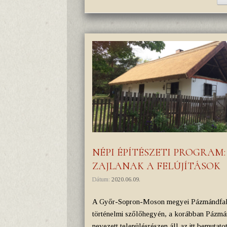
NÉPI ÉPÍTÉSZETI PROGRAM
ZAJLANAK A FELÚJÍTÁSOK
Dátum:
2020.06.09.
A Győr-Sopron-Moson megyei Pázmándfalu
történelmi szőlőhegyén, a korábban Pázm
nevezett településrészen áll az itt bemutatot