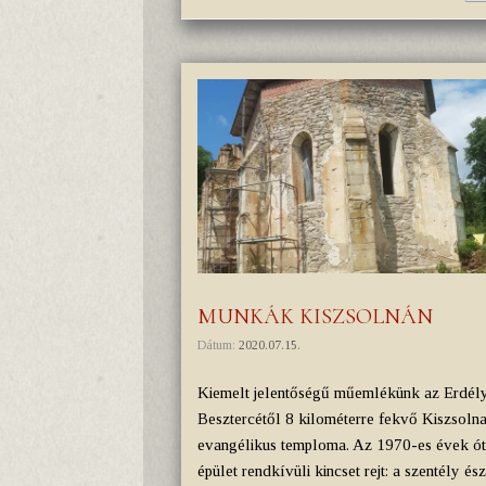
MUNKÁK KISZSOLNÁN
Dátum:
2020.07.15.
Kiemelt jelentőségű műemlékünk az Erdél
Besztercétől 8 kilométerre fekvő Kiszsolna
evangélikus temploma. Az 1970-es évek ó
épület rendkívüli kincset rejt: a szentély és