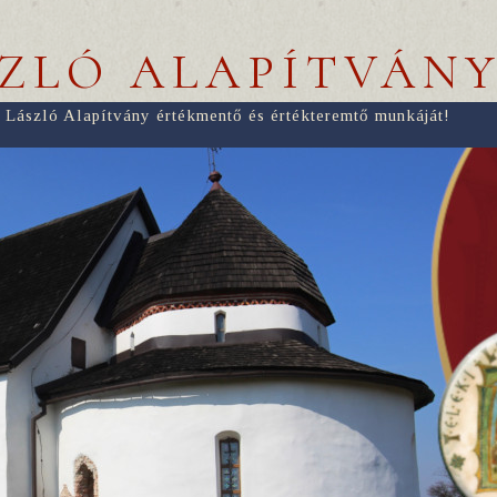
SZLÓ ALAPÍTVÁN
 László Alapítvány értékmentő és értékteremtő munkáját!