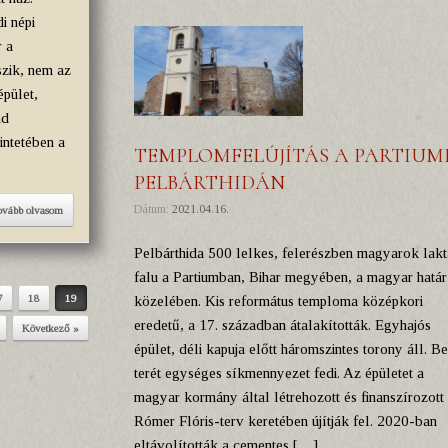
i népi
r a
zik, nem az
épület,
nd
intetében a
TEMPLOMFELÚJÍTÁS A PARTIUM
PELBÁRTHIDÁN
Dátum:
2021.04.16.
ovább olvasom
Pelbárthida 500 lelkes, felerészben magyarok lakt
falu a Partiumban, Bihar megyében, a magyar határ
7
18
19
közelében. Kis református temploma középkori
eredetű, a 17. században átalakították. Egyhajós
Következő »
épület, déli kapuja előtt háromszintes torony áll. B
terét egységes síkmennyezet fedi. Az épületet a
magyar kormány által létrehozott és finanszírozott
Rómer Flóris-terv keretében újítják fel. 2020-ban
eltávolították a cementes […]