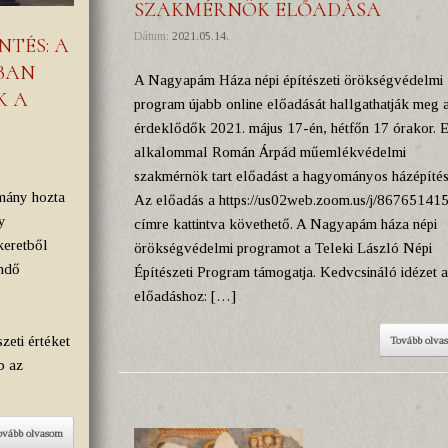
SZAKMÉRNÖK ELŐADÁSA
Dátum:
2021.05.14.
TÉS: A
MBAN
A Nagyapám Háza népi építészeti örökségvédelmi
K A
program újabb online előadását hallgathatják meg 
érdeklődők 2021. május 17-én, hétfőn 17 órakor. 
alkalommal Román Árpád műemlékvédelmi
szakmérnök tart előadást a hagyományos házépítés
mány hozta
Az előadás a https://us02web.zoom.us/j/86765141
y
címre kattintva követhető. A Nagyapám háza népi
keretből
örökségvédelmi programot a Teleki László Népi
endő
Építészeti Program támogatja. Kedvcsináló idézet 
előadáshoz: […]
eti értéket
Tovább olva
b az
ovább olvasom