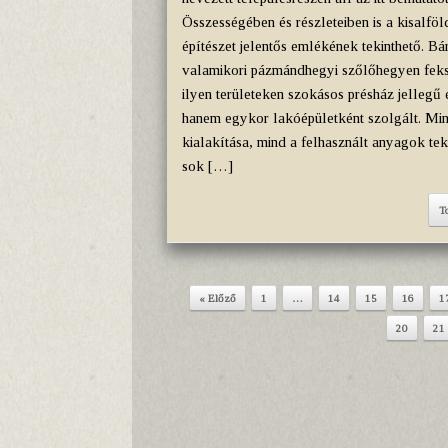
Összességében és részleteiben is a kisalföld
építészet jelentős emlékének tekinthető. Bá
valamikori pázmándhegyi szőlőhegyen feks
ilyen területeken szokásos présház jellegű 
hanem egykor lakóépületként szolgált. Mi
kialakítása, mind a felhasznált anyagok tek
sok […]
T
« Előző
1
…
14
15
16
1
Post navigation
20
21