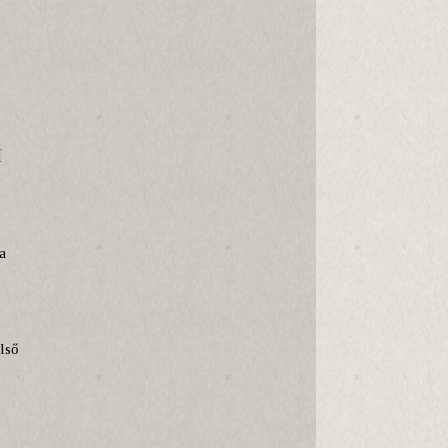
I
a
első