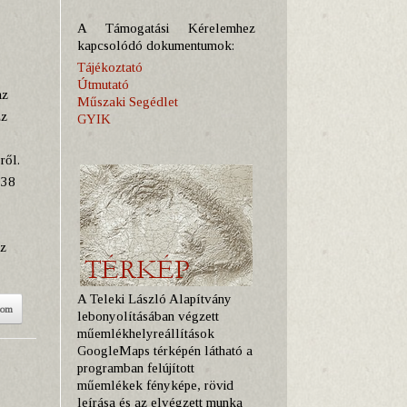
A Támogatási Kérelemhez
kapcsolódó dokumentumok:
Tájékoztató
Útmutató
az
Műszaki Segédlet
Ez
GYIK
ről.
538
az
A Teleki László Alapítvány
som
lebonyolításában végzett
műemlékhelyreállítások
GoogleMaps térképén látható a
programban felújított
műemlékek fényképe, rövid
leírása és az elvégzett munka