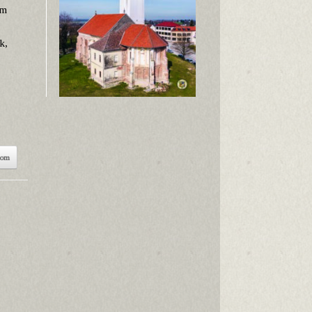
em
k,
som