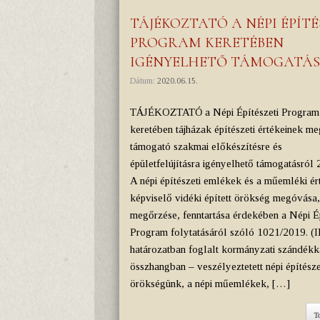
TÁJÉKOZTATÓ A NÉPI ÉPÍTÉ
PROGRAM KERETÉBEN
IGÉNYELHETŐ TÁMOGATÁ
Dátum:
2020.06.15.
TÁJÉKOZTATÓ a Népi Építészeti Program
keretében tájházak építészeti értékeinek me
támogató szakmai előkészítésre és
épületfelújításra igényelhető támogatásról 
A népi építészeti emlékek és a műemléki ér
képviselő vidéki épített örökség megóvása,
megőrzése, fenntartása érdekében a Népi Ép
Program folytatásáról szóló 1021/2019. (II
határozatban foglalt kormányzati szándékk
összhangban – veszélyeztetett népi építésze
örökségünk, a népi műemlékek, […]
T