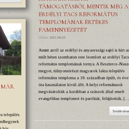
TÁMOGATÁSBÓL MENTIK MEG A
ERDÉLYI TACS REFORMÁTUS
TEMPLOMÁNAK ÉRTÉKES
FAMENNYEZETÉT
Dátum:
2021.04.20.
Amint arról az erdélyi és anyaországi sajtó is hírt a
múlt héten szombaton este leomlott az erdélyi Tacs
református templomának tornya. A Beszterce-Nas
megyei, túlnyomórészt magyarok lakta település
református temploma a 18. században épült, és éve
óta használaton kívül állt. A helyi reformátusok
: MÁR
megvásárolták a korábban a szászok által emelt
evangélikus templomot és parókiát, felújították, […
Tovább olva
 település
ándhegynek
t ház.