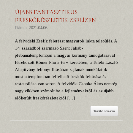
ÚJABB FANTASZTIKUS
FRESKÓRÉSZLETEK ZSELÍZEN
Dátum:
2021.04.06.
A felvidéki Zselíz felerészt magyarok lakta település. A
14. századból származó Szent Jakab-
plébániatemplomban a magyar kormány támogatásával
létrehozott Rómer Flóris-terv keretében, a Teleki László
Alapítvány lebonyolításában zajlanak munkálatok –
most a templomban fellelhető freskók feltárása és
restaurálása van soron. A felvidéki Csonka Ákos nemrég
nagy cikkben számolt be a fejleményekről és az újabb
előkerült freskórészletekről […]
Tovább olvasom