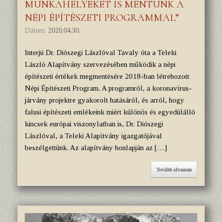
MUNKAHELYEKET IS MENTÜNK A
NÉPI ÉPÍTÉSZETI PROGRAMMAL”
Dátum:
2020.04.30.
Interjú Dr. Diószegi Lászlóval Tavaly óta a Teleki
László Alapítvány szervezésében működik a népi
építészeti értékek megmentésére 2018-ban létrehozott
Népi Építészeti Program. A programról, a koronavírus-
járvány projektre gyakorolt hatásáról, és arról, hogy
falusi építészeti emlékeink miért különös és egyedülálló
kincsek európai viszonylatban is, Dr. Diószegi
Lászlóval, a Teleki Alapítvány igazgatójával
beszélgettünk. Az alapítvány honlapján az […]
Tovább olvasom