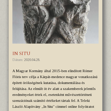
IN SITU
Dátum:
2020.04.28.
A Magyar Kormány által 2015-ben elindított Rómer
Flóris terv célja a Kárpát-medence magyar vonatkozású
épített örökségének kutatása, dokumentálása és
felújítása. Az elmúlt öt év alatt a szakemberek jelentős
eredményeket értek el, esetenként művészettörténeti
szenzációnak számító értékeket tártak fel. A Teleki
László Alapítvány „In Situ” címmel online folyóiratot