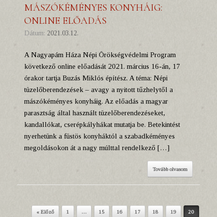
MÁSZÓKÉMÉNYES KONYHÁIG:
ONLINE ELŐADÁS
Dátum:
2021.03.12.
A Nagyapám Háza Népi Örökségvédelmi Program
következő online előadását 2021. március 16-án, 17
órakor tartja Buzás Miklós építész. A téma: Népi
tüzelőberendezések – avagy a nyitott tűzhelytől a
mászókéményes konyháig. Az előadás a magyar
parasztság által használt tüzelőberendezéseket,
kandallókat, cserépkályhákat mutatja be. Betekintést
nyerhetünk a füstös konyháktól a szabadkéményes
megoldásokon át a nagy múlttal rendelkező […]
Tovább olvasom
« Előző
1
…
15
16
17
18
19
20