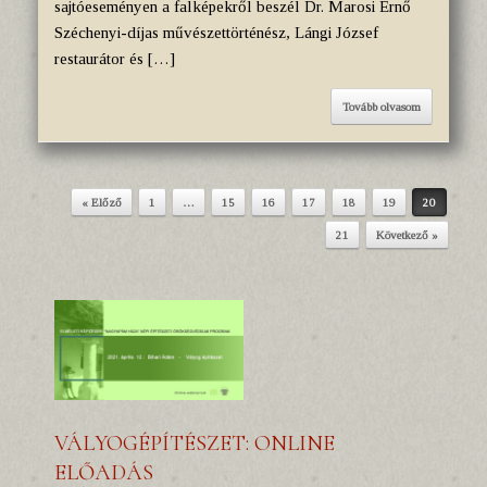
sajtóeseményen a falképekről beszél Dr. Marosi Ernő
Széchenyi-díjas művészettörténész, Lángi József
restaurátor és […]
Tovább olvasom
« Előző
1
…
15
16
17
18
19
20
Post navigation
21
Következő »
VÁLYOGÉPÍTÉSZET: ONLINE
ELŐADÁS