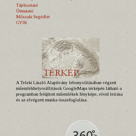
Tájékoztató
Útmutató
Műszaki Segédlet
GYIK
A Teleki László Alapítvány lebonyolításában végzett
műemlékhelyreállítások GoogleMaps térképén látható a
programban felújított műemlékek fényképe, rövid leírása
és az elvégzett munka összefoglalása.