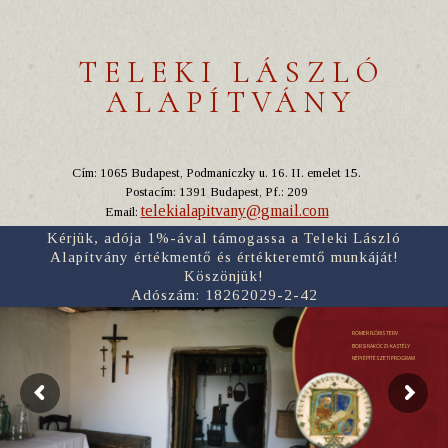
TELEKI LÁSZLÓ
ALAPÍTVÁNY
Cím: 1065 Budapest, Podmaniczky u. 16. II. emelet 15.
Postacím: 1391 Budapest, Pf.: 209
telekialapitvany@gmail.com
Email:
Kérjük, adója 1%-ával támogassa a Teleki László
Alapítvány értékmentő és értékteremtő munkáját!
Köszönjük!
Adószám: 18262029-2-42
RÓMER FLÓRIS TERV
BORSI RÁKÓCZI-KASTÉLY
NÉPI ÉPÍTÉSZETI PROGRAM