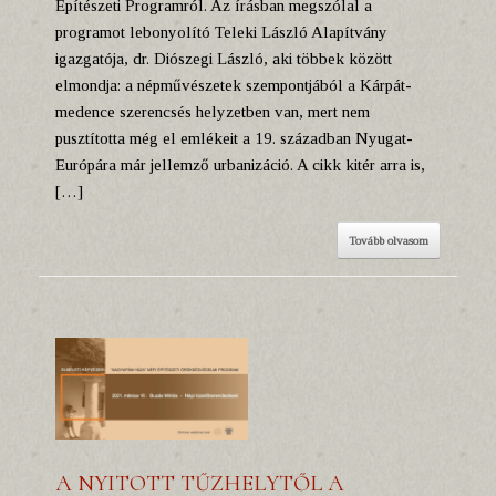
Építészeti Programról. Az írásban megszólal a
programot lebonyolító Teleki László Alapítvány
igazgatója, dr. Diószegi László, aki többek között
elmondja: a népművészetek szempontjából a Kárpát-
medence szerencsés helyzetben van, mert nem
pusztította még el emlékeit a 19. században Nyugat-
Európára már jellemző urbanizáció. A cikk kitér arra is,
[…]
Tovább olvasom
A NYITOTT TŰZHELYTŐL A