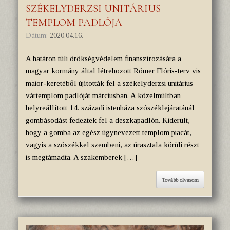
SZÉKELYDERZSI UNITÁRIUS
TEMPLOM PADLÓJA
Dátum:
2020.04.16.
A határon túli örökségvédelem finanszírozására a
magyar kormány által létrehozott Rómer Flóris-terv vis
maior-keretéből újították fel a székelyderzsi unitárius
vártemplom padlóját márciusban. A közelmúltban
helyreállított 14. századi istenháza szószéklejáratánál
gombásodást fedeztek fel a deszkapadlón. Kiderült,
hogy a gomba az egész úgynevezett templom piacát,
vagyis a szószékkel szembeni, az úrasztala körüli részt
is megtámadta. A szakemberek […]
Tovább olvasom