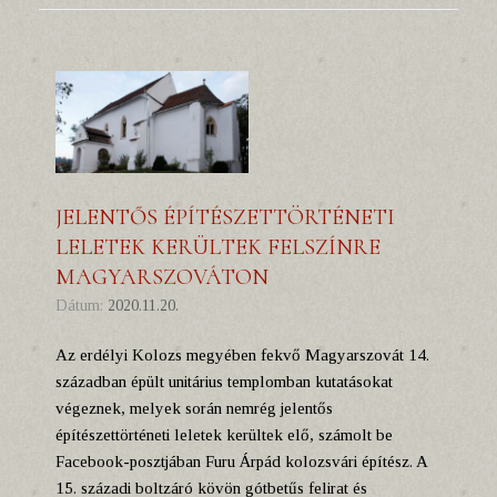
JELENTŐS ÉPÍTÉSZETTÖRTÉNETI
LELETEK KERÜLTEK FELSZÍNRE
MAGYARSZOVÁTON
Dátum:
2020.11.20.
Az erdélyi Kolozs megyében fekvő Magyarszovát 14.
században épült unitárius templomban kutatásokat
végeznek, melyek során nemrég jelentős
építészettörténeti leletek kerültek elő, számolt be
Facebook-posztjában Furu Árpád kolozsvári építész. A
15. századi boltzáró kövön gótbetűs felirat és