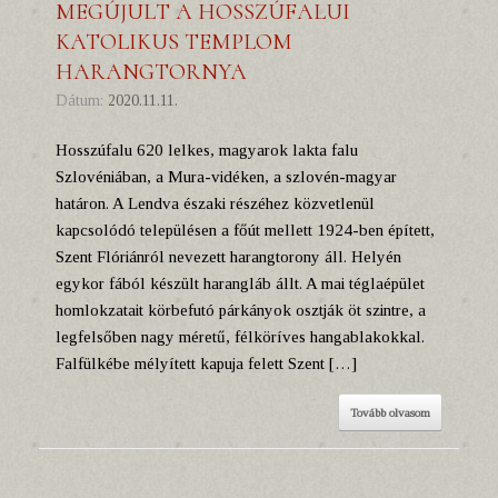
MEGÚJULT A HOSSZÚFALUI
KATOLIKUS TEMPLOM
HARANGTORNYA
Dátum:
2020.11.11.
Hosszúfalu 620 lelkes, magyarok lakta falu
Szlovéniában, a Mura-vidéken, a szlovén-magyar
határon. A Lendva északi részéhez közvetlenül
kapcsolódó településen a főút mellett 1924-ben épített,
Szent Flóriánról nevezett harangtorony áll. Helyén
egykor fából készült harangláb állt. A mai téglaépület
homlokzatait körbefutó párkányok osztják öt szintre, a
legfelsőben nagy méretű, félköríves hangablakokkal.
Falfülkébe mélyített kapuja felett Szent […]
Tovább olvasom