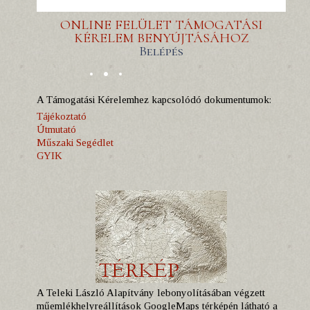
ONLINE FELÜLET TÁMOGATÁSI
KÉRELEM BENYÚJTÁSÁHOZ
Belépés
A Támogatási Kérelemhez kapcsolódó dokumentumok:
Tájékoztató
Útmutató
Műszaki Segédlet
GYIK
A Teleki László Alapítvány lebonyolításában végzett
műemlékhelyreállítások GoogleMaps térképén látható a