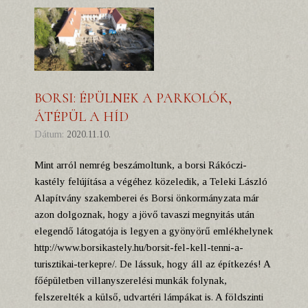
BORSI: ÉPÜLNEK A PARKOLÓK,
ÁTÉPÜL A HÍD
Dátum:
2020.11.10.
Mint arról nemrég beszámoltunk, a borsi Rákóczi-
kastély felújítása a végéhez közeledik, a Teleki László
Alapítvány szakemberei és Borsi önkormányzata már
azon dolgoznak, hogy a jövő tavaszi megnyitás után
elegendő látogatója is legyen a gyönyörű emlékhelynek
http://www.borsikastely.hu/borsit-fel-kell-tenni-a-
turisztikai-terkepre/. De lássuk, hogy áll az építkezés! A
főépületben villanyszerelési munkák folynak,
felszerelték a külső, udvartéri lámpákat is. A földszinti