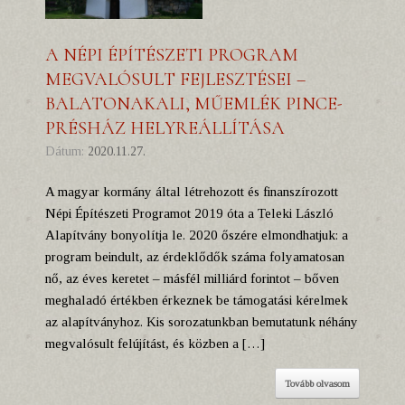
A NÉPI ÉPÍTÉSZETI PROGRAM
MEGVALÓSULT FEJLESZTÉSEI –
BALATONAKALI, MŰEMLÉK PINCE-
PRÉSHÁZ HELYREÁLLÍTÁSA
Dátum:
2020.11.27.
A magyar kormány által létrehozott és finanszírozott
Népi Építészeti Programot 2019 óta a Teleki László
Alapítvány bonyolítja le. 2020 őszére elmondhatjuk: a
program beindult, az érdeklődők száma folyamatosan
nő, az éves keretet – másfél milliárd forintot – bőven
meghaladó értékben érkeznek be támogatási kérelmek
az alapítványhoz. Kis sorozatunkban bemutatunk néhány
megvalósult felújítást, és közben a […]
Tovább olvasom