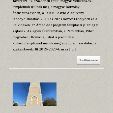
Javarészt 13. században épült, magyar vonatkozású
templomok újulnak meg a magyar kormány
finanszírozásában, a Teleki László Alapítvány
lebonyolításában 2018 és 2023 között Erdélyben és a
Felvidéken: az Árpád-ház program felújításai jelenleg is
zajlanak. Az egyik Érábrányban, a Partiumban, Bihar
megyében (Románia), ahol a premontrei
kolostortemplomot mentik meg a program keretében a
szakemberek. Itt 2019-2020-ban az […]
Tovább olvasom