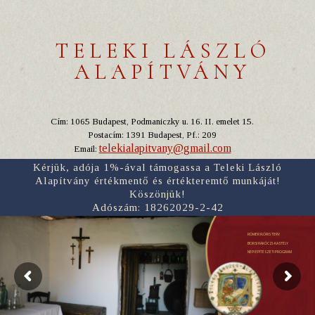
TELEKI LÁSZLÓ
ALAPÍTVÁNY
Cím: 1065 Budapest, Podmaniczky u. 16. II. emelet 15.
Postacím: 1391 Budapest, Pf.: 209
telekialapitvany@gmail.com
Email:
Kérjük, adója 1%-ával támogassa a Teleki László
Alapítvány értékmentő és értékteremtő munkáját!
Köszönjük!
Adószám: 18262029-2-42
RÓMER FLÓRIS TERV
BORSI RÁKÓCZI-KASTÉLY
NÉPI ÉPÍTÉSZETI PROGRAM