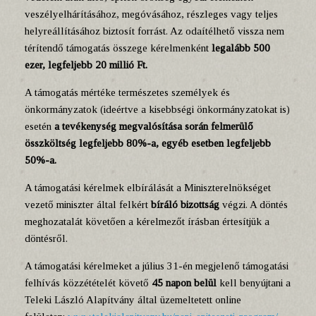
veszélyelhárításához, megóvásához, részleges vagy teljes
helyreállításához biztosít forrást. Az odaítélhető vissza nem
térítendő támogatás összege kérelmenként
legalább 500
ezer, legfeljebb 20 millió Ft.
A támogatás mértéke természetes személyek és
önkormányzatok (ideértve a kisebbségi önkormányzatokat is)
esetén
a tevékenység megvalósítása során felmerülő
összköltség legfeljebb 80%-a, egyéb esetben legfeljebb
50%-a.
A támogatási kérelmek elbírálását a Miniszterelnökséget
vezető miniszter által felkért
bíráló bizottság
végzi. A döntés
meghozatalát követően a kérelmezőt írásban értesítjük a
döntésről.
A támogatási kérelmeket a július 31-én megjelenő támogatási
felhívás közzétételét követő
45 napon belül
kell benyújtani a
Teleki László Alapítvány által üzemeltetett online