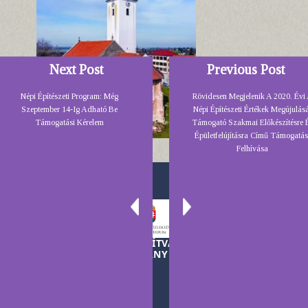
Next Post
Previous Post
Népi Építészeti Program: Még
Rövidesen Megjelenik A 2020. Évi
Szeptember 14-Ig Adható Be
Népi Építészeti Értékek Megújulás
Támogatási Kérelem
Támogató Szakmai Előkészítésre 
Épületfelújításra Című Támogatás
Felhívása
A TELEKI LÁSZLÓ ALAPÍTVÁNY MŰKÖDÉSÉT A
MAGYAR KORMÁNY TÁMOGATJA