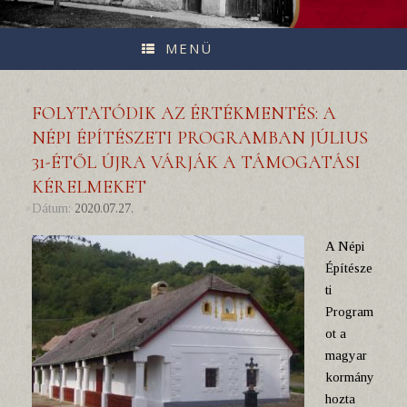
MENÜ
FOLYTATÓDIK AZ ÉRTÉKMENTÉS: A
NÉPI ÉPÍTÉSZETI PROGRAMBAN JÚLIUS
31-ÉTŐL ÚJRA VÁRJÁK A TÁMOGATÁSI
KÉRELMEKET
Dátum:
2020.07.27.
A Népi
Építésze
ti
Program
ot a
magyar
kormány
hozta