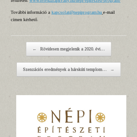
felületen:
www.telekialapitvany.hu/nepi-epiteszeti-program/
További információ a
kapcsolat@nepiprogram.hu
e-mail
címen kérhető.
Post navigation
←
Rövidesen megjelenik a 2020. évi…
Szenzációs eredmények a hárskúti templom…
→