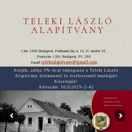
TELEKI LÁSZLÓ
ALAPÍTVÁNY
Cím: 1065 Budapest, Podmaniczky u. 16. II. emelet 15.
Postacím: 1391 Budapest, Pf.: 209
telekialapitvany@gmail.com
Email:
Kérjük, adója 1%-ával támogassa a Teleki László
Alapítvány értékmentő és értékteremtő munkáját!
Köszönjük!
Adószám: 18262029-2-42
RÓMER FLÓRIS TERV
BORSI RÁKÓCZI-KASTÉLY
NÉPI ÉPÍTÉSZETI PROGRAM