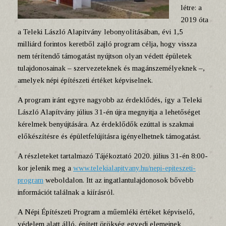
létre: a
2019 óta
a Teleki László Alapítvány lebonyolításában, évi 1,5
milliárd forintos keretből zajló program célja, hogy vissza
nem térítendő támogatást nyújtson olyan védett épületek
tulajdonosainak – szervezeteknek és magánszemélyeknek –,
amelyek népi építészeti értéket képviselnek.
A program iránt egyre nagyobb az érdeklődés, így a Teleki
László Alapítvány július 31-én újra megnyitja a lehetőséget
kérelmek benyújtására. Az érdeklődők ezúttal is szakmai
előkészítésre és épületfelújításra igényelhetnek támogatást.
A részleteket tartalmazó Tájékoztató 2020. július 31-én 8:00-
kor jelenik meg a
www.telekialapitvany.hu/nepi-epiteszeti-
program
weboldalon. Itt az ingatlantulajdonosok bővebb
információt találnak a kiírásról.
A Népi Építészeti Program a műemléki értéket képviselő,
védelem alatt álló, épített örökség egyedi elemeinek