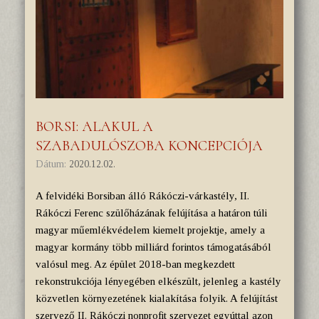
BORSI: ALAKUL A
SZABADULÓSZOBA KONCEPCIÓJA
Dátum:
2020.12.02.
A felvidéki Borsiban álló Rákóczi-várkastély, II.
Rákóczi Ferenc szülőházának felújítása a határon túli
magyar műemlékvédelem kiemelt projektje, amely a
magyar kormány több milliárd forintos támogatásából
valósul meg. Az épület 2018-ban megkezdett
rekonstrukciója lényegében elkészült, jelenleg a kastély
közvetlen környezetének kialakítása folyik. A felújítást
szervező II. Rákóczi nonprofit szervezet egyúttal azon