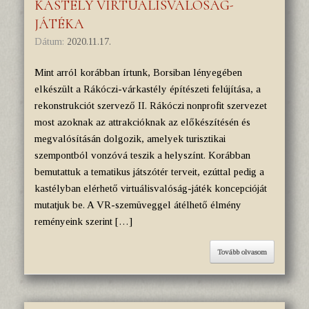
KASTÉLY VIRTUÁLISVALÓSÁG-
JÁTÉKA
Dátum:
2020.11.17.
Mint arról korábban írtunk, Borsiban lényegében
elkészült a Rákóczi-várkastély építészeti felújítása, a
rekonstrukciót szervező II. Rákóczi nonprofit szervezet
most azoknak az attrakcióknak az előkészítésén és
megvalósításán dolgozik, amelyek turisztikai
szempontból vonzóvá teszik a helyszínt. Korábban
bemutattuk a tematikus játszótér terveit, ezúttal pedig a
kastélyban elérhető virtuálisvalóság-játék koncepcióját
mutatjuk be. A VR-szemüveggel átélhető élmény
reményeink szerint […]
Tovább olvasom