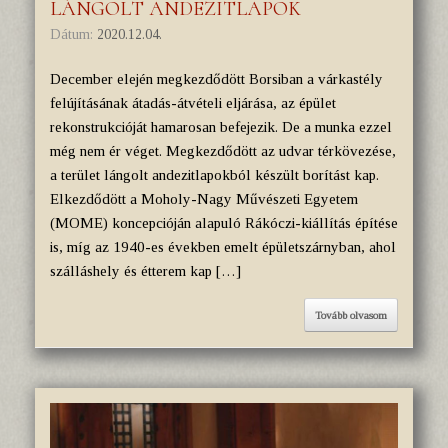
LÁNGOLT ANDEZITLAPOK
Dátum:
2020.12.04.
December elején megkezdődött Borsiban a várkastély
felújításának átadás-átvételi eljárása, az épület
rekonstrukcióját hamarosan befejezik. De a munka ezzel
még nem ér véget. Megkezdődött az udvar térkövezése,
a terület lángolt andezitlapokból készült borítást kap.
Elkezdődött a Moholy-Nagy Művészeti Egyetem
(MOME) koncepcióján alapuló Rákóczi-kiállítás építése
is, míg az 1940-es években emelt épületszárnyban, ahol
szálláshely és étterem kap […]
Tovább olvasom