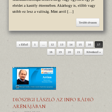
ebédet a kastély éttermében. Akárhogy is, előbb vagy
utóbb ez lesz a valóság. Mint arról […]
Tovább olvasom
« Előző
1
…
12
13
14
15
16
17
Post navigation
18
19
20
21
Következő »
DIÓSZEGI LÁSZLÓ AZ INFO RÁDIÓ
ARÉNÁJÁBAN