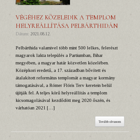
VÉGÉHEZ KÖZELEDIK A TEMPLOM
HELYREÁLLÍTÁSA PELBÁRTHIDÁN
Dátum:
2021.08.12.
Pelbárthida valamivel több mint 500 lelkes, felerészt
magyarok lakta település a Partiumban, Bihar
megyében, a magyar határ közvetlen közelében.
Középkori eredetű, a 17. században bővített és
átalakított református templomát a magyar kormány
támogatásával, a Rómer Flóris Terv keretein belül
újítják fel. A teljes körű helyreállítás a templom
kicsomagolásával kezdődött meg 2020 őszén, és
várhatóan 2021 […]
Tovább olvasom