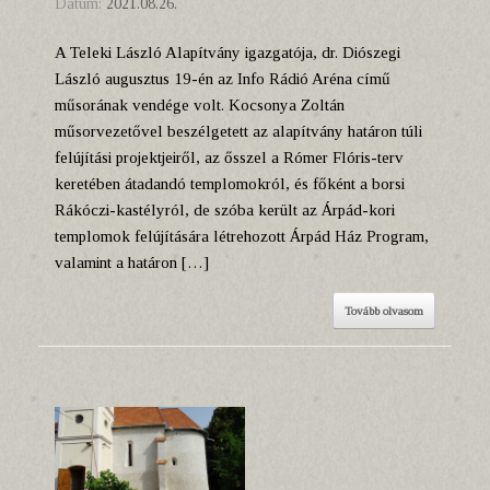
Dátum:
2021.08.26.
A Teleki László Alapítvány igazgatója, dr. Diószegi
László augusztus 19-én az Info Rádió Aréna című
műsorának vendége volt. Kocsonya Zoltán
műsorvezetővel beszélgetett az alapítvány határon túli
felújítási projektjeiről, az ősszel a Rómer Flóris-terv
keretében átadandó templomokról, és főként a borsi
Rákóczi-kastélyról, de szóba került az Árpád-kori
templomok felújítására létrehozott Árpád Ház Program,
valamint a határon […]
Tovább olvasom