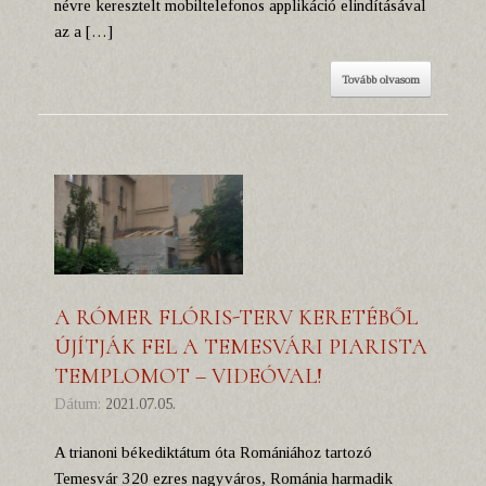
névre keresztelt mobiltelefonos applikáció elindításával
az a […]
Tovább olvasom
A RÓMER FLÓRIS-TERV KERETÉBŐL
ÚJÍTJÁK FEL A TEMESVÁRI PIARISTA
TEMPLOMOT – VIDEÓVAL!
Dátum:
2021.07.05.
A trianoni békediktátum óta Romániához tartozó
Temesvár 320 ezres nagyváros, Románia harmadik