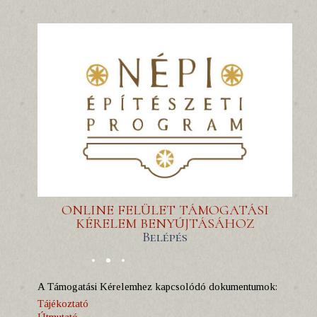
ONLINE FELÜLET TÁMOGATÁSI
KÉRELEM BENYÚJTÁSÁHOZ
Belépés
A Támogatási Kérelemhez kapcsolódó dokumentumok:
Tájékoztató
Útmutató