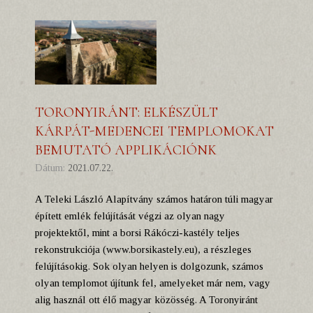
TORONYIRÁNT: ELKÉSZÜLT
KÁRPÁT-MEDENCEI TEMPLOMOKAT
BEMUTATÓ APPLIKÁCIÓNK
Dátum:
2021.07.22.
A Teleki László Alapítvány számos határon túli magyar
épített emlék felújítását végzi az olyan nagy
projektektől, mint a borsi Rákóczi-kastély teljes
rekonstrukciója (www.borsikastely.eu), a részleges
felújításokig. Sok olyan helyen is dolgozunk, számos
olyan templomot újítunk fel, amelyeket már nem, vagy
alig használ ott élő magyar közösség. A Toronyiránt