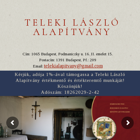
TELEKI LÁSZLÓ
ALAPÍTVÁNY
Cím: 1065 Budapest, Podmaniczky u. 16. II. emelet 15.
Postacím: 1391 Budapest, Pf.: 209
telekialapitvany@gmail.com
Email:
Kérjük, adója 1%-ával támogassa a Teleki László
Alapítvány értékmentő és értékteremtő munkáját!
Köszönjük!
Adószám: 18262029-2-42
RÓMER FLÓRIS TERV
BORSI RÁKÓCZI-KASTÉLY
NÉPI ÉPÍTÉSZETI PROGRAM