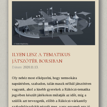
ILYEN LESZ A TEMATIKUS
JÁTSZÓTÉR BORSIBAN
Dátum:
2020.11.13.
Oly nehéz most elképzelni, hogy nemsokára
napsütésben, szabadon, talán maszk nélkül játszótéren
vagyunk, ahol a kisebb gyerekek a Rákóczi-tematika
jegyében készült játékokon múlatják az időt, míg a
szülők azt tervezgetik, előbb a Rákóczi-várkastély
szabadulószobáját nézzék meg, vagy egyenek egy jó