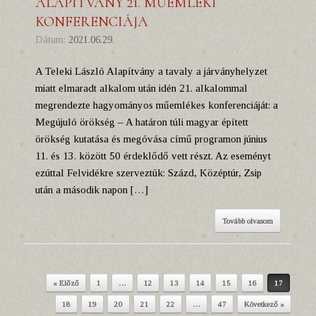
ALAPÍTVÁNY 21. MŰEMLÉKI
KONFERENCIÁJA
Dátum:
2021.06.29.
A Teleki László Alapítvány a tavaly a járványhelyzet
miatt elmaradt alkalom után idén 21. alkalommal
megrendezte hagyományos műemlékes konferenciáját: a
Megújuló örökség – A határon túli magyar épített
örökség kutatása és megóvása című programon június
11. és 13. között 50 érdeklődő vett részt. Az eseményt
ezúttal Felvidékre szerveztük: Százd, Középtúr, Zsip
után a második napon […]
Tovább olvasom
« Előző
1
…
12
13
14
15
16
17
Post navigation
18
19
20
21
22
…
47
Következő »