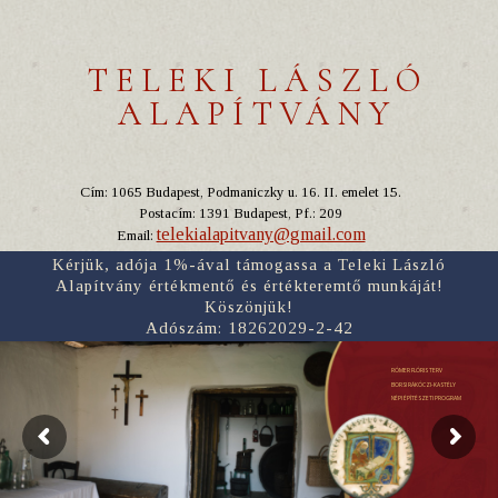
TELEKI LÁSZLÓ
ALAPÍTVÁNY
Cím: 1065 Budapest, Podmaniczky u. 16. II. emelet 15.
Postacím: 1391 Budapest, Pf.: 209
telekialapitvany@gmail.com
Email:
Kérjük, adója 1%-ával támogassa a Teleki László
Alapítvány értékmentő és értékteremtő munkáját!
Köszönjük!
Adószám: 18262029-2-42
RÓMER FLÓRIS TERV
BORSI RÁKÓCZI-KASTÉLY
NÉPI ÉPÍTÉSZETI PROGRAM