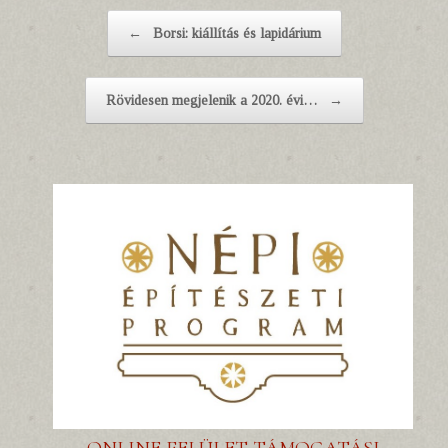
Post navigation
←
Borsi: kiállítás és lapidárium
Rövidesen megjelenik a 2020. évi…
→