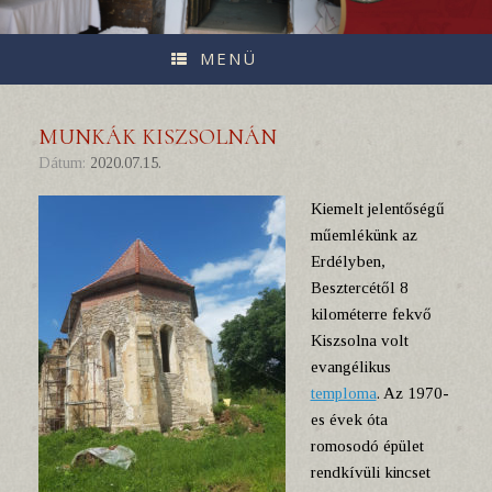
MENÜ
MUNKÁK KISZSOLNÁN
Dátum:
2020.07.15.
Kiemelt jelentőségű
műemlékünk az
Erdélyben,
Besztercétől 8
kilométerre fekvő
Kiszsolna volt
evangélikus
temploma
. Az 1970-
es évek óta
romosodó épület
rendkívüli kincset