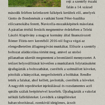
rejt: a szentély északi
falán a 14. század
második felében keletkezett falképek kerültek elő, amelyek
Giotto de Bondonénak a vatikáni Szent Péter-bazilika
előcsarnokába festett, Navicella-mozaikképének másolatai.
A páratlan értékű freskók megmentése érdekében a Teleki
László Alapítvány a magyar kormány által finanszírozott
Rómer Flóris-terv keretéből 2016-tól fogva végzi az
elengedhetetlen állagmegóvási munkákat. Először a szentély
boltozat aládúcolása történt meg, amivel az utolsó
pillanatban sikerült megmenteni a beomlástól mennyezetet. A
tetőzet helyreállítását követően a munkálatok folytatásaként
újrafugázták a boltozathátat, cserélték a szétmállott köveket,
pótolták a hiányzókat, megerősítették a bolthátat. Rendbe
tették a falakat, ahol kellett, javították, cserélték a köveket.
A nagyobb repedéseket injektálással és rozsdamentes acél
spirális szálak beépítésével kezelték. Újrafugázták a vakolat
nélküli falfelületeket. Levédték a támpilléreket
habarcsborítással, ezenkívül ideiglenes, ácsolt