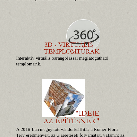
Interaktív virtuális barangolással meglátogatható
templomaink.
A 2018-ban megnyitott vándorkiállítás a Rómer Flóris
Terv eredményeit, az újjáépítések folyamatait, valamint az