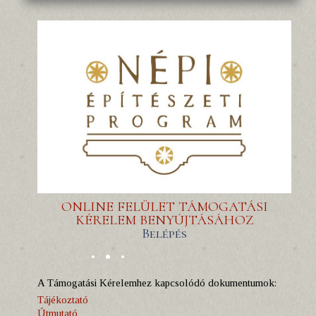
ONLINE FELÜLET TÁMOGATÁSI
KÉRELEM BENYÚJTÁSÁHOZ
Belépés
A Támogatási Kérelemhez kapcsolódó dokumentumok:
Tájékoztató
Útmutató