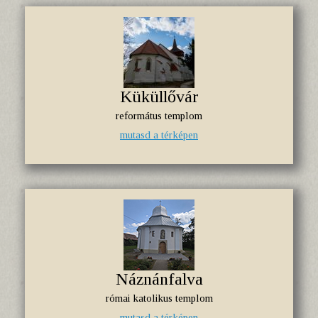
Küküllővár
református templom
mutasd a térképen
Náznánfalva
római katolikus templom
mutasd a térképen