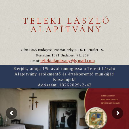
TELEKI LÁSZLÓ
ALAPÍTVÁNY
Cím: 1065 Budapest, Podmaniczky u. 16. II. emelet 15.
Postacím: 1391 Budapest, Pf.: 209
telekialapitvany@gmail.com
Email:
Kérjük, adója 1%-ával támogassa a Teleki László
Alapítvány értékmentő és értékteremtő munkáját!
Köszönjük!
Adószám: 18262029-2-42
RÓMER FLÓRIS TERV
BORSI RÁKÓCZI-KASTÉLY
NÉPI ÉPÍTÉSZETI PROGRAM