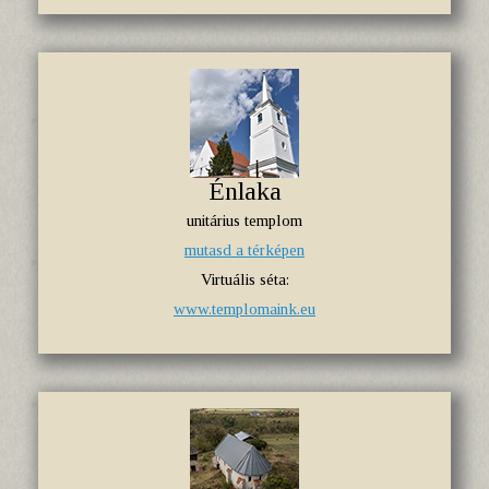
Énlaka
unitárius templom
mutasd a térképen
Virtuális séta:
www.templomaink.eu