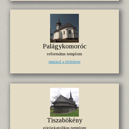
Palágykomoróc
református templom
mutasd a térképen
Tiszabökény
görögkatolikus templom