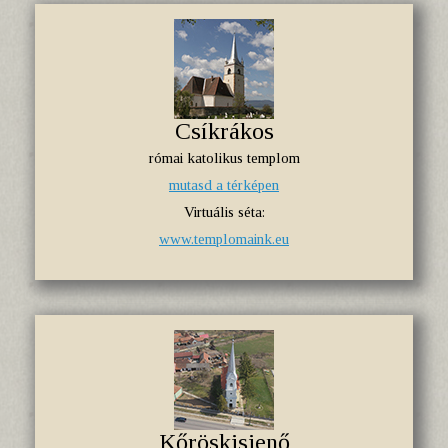
Csíkrákos
római katolikus templom
mutasd a térképen
Virtuális séta:
www.templomaink.eu
Kőröskisjenő