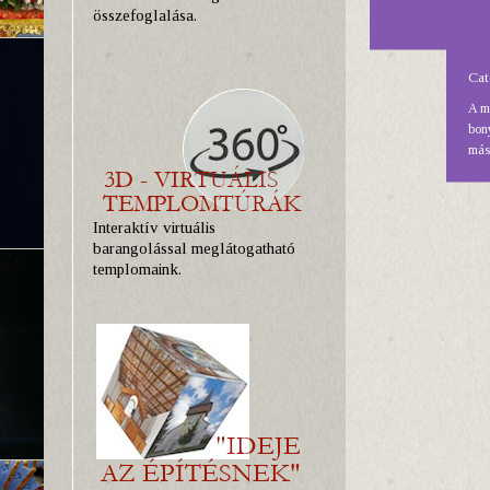
összefoglalása.
Cat
A ma
bony
másf
Interaktív virtuális
barangolással meglátogatható
templomaink.