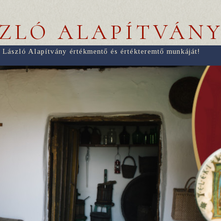
SZLÓ ALAPÍTVÁN
 László Alapítvány értékmentő és értékteremtő munkáját!