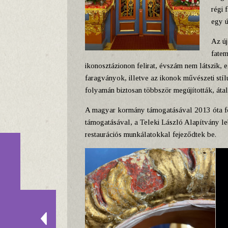
régi 
egy ú
Az új
fatem
ikonosztázionon felirat, évszám nem látszik, e
faragványok, illetve az ikonok művészeti stí
folyamán biztosan többször megújították, átal
A magyar kormány támogatásával 2013 óta fol
támogatásával, a Teleki László Alapítvány l
restaurációs munkálatokkal fejeződtek be.