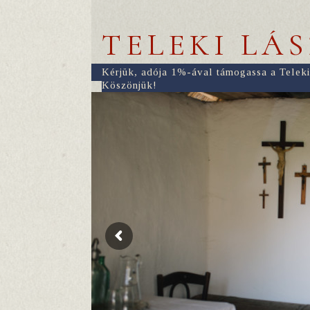
TELEKI LÁ
Kérjük, adója 1%-ával támogassa a Teleki
Köszönjük!