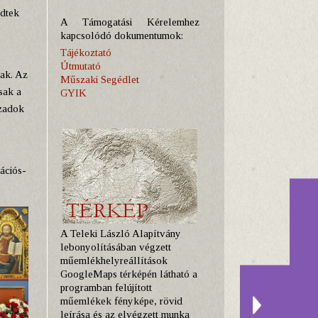
zdtek
A Támogatási Kérelemhez
kapcsolódó dokumentumok:
Tájékoztató
Útmutató
tak. Az
Műszaki Segédlet
sak a
GYIK
ázadok
ációs-
A Teleki László Alapítvány
lebonyolításában végzett
műemlékhelyreállítások
GoogleMaps térképén látható a
programban felújított
műemlékek fényképe, rövid
leírása és az elvégzett munka