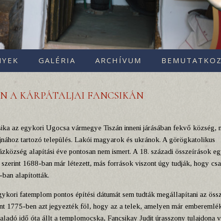
NYEK
GALÉRIA
ARCHÍVUM
BEMUTATKOZ
N A KÁRPÁTALJAI FANCSIKÁN
ika az egykori Ugocsa vármegye Tiszán inneni járásában fekvő község, 
nához tartozó település. Lakói magyarok és ukránok. A görögkatolikus
zközség alapítási éve pontosan nem ismert. A 18. századi összeírások e
 szerint 1688-ban már létezett, más források viszont úgy tudják, hogy cs
ban alapították.
ykori fatemplom pontos építési dátumát sem tudták megállapítani az öss
nt 1775-ben azt jegyezték föl, hogy az a telek, amelyen már emberemlék
ladó idő óta állt a templomocska, Fancsikay Judit úrasszony tulajdona v