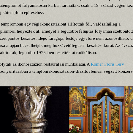
fatemplomot folyamatosan karban tarthatták, csak a 19. század végén ke
j kőtemplom építéséhez.
 templomban egy régi ikonosztáziont állítottak föl, valószínűleg a
plomból helyezték át, amelyet a legutóbbi felújítás folyamán szétbontot
zért pontos készítési ideje, faragója, festője egyelőre nem azonosítható, c
lusa alapján becsülhetjük meg hozzávetőlegesen készítési korát. Az évsz
akították, legutóbb 1975-ben festették át radikálisan.
ytak az ikonosztázion restaurálási munkálatai. A
Rómer Flóris Terv
ebonyolításában a templom ikonosztázion-díszítőelemein végzett konzerv