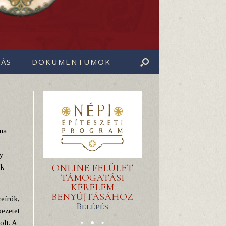
ÁS
DOKUMENTUMOK
ma
gy
ONLINE FELÜLET
ak
TÁMOGATÁSI
KÉRELEM
BENYÚJTÁSÁHOZ
zeírók,
Belépés
ezetet
olt. A