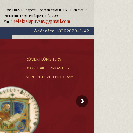
Cím: 1065 Budapest, Podmaniczky u. 16. II. emelet 15.
Y
Postacím: 1391 Budapest, Pf.: 209
telekialapitvany@gmail.com
Email:
Adószám: 18262029-2-42
RÓMER FLÓRIS TERV
BORSI RÁKÓCZI-KASTÉLY
NÉPI ÉPÍTÉSZETI PROGRAM