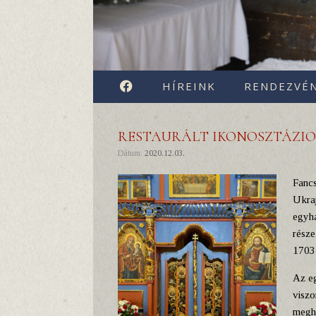
FACEBOOK
HÍREINK
RENDEZVÉ
RESTAURÁLT IKONOSZTÁZIO
Dátum:
2020.12.03.
Fancs
Ukraj
egyhá
része
1703-
Az eg
viszo
megha