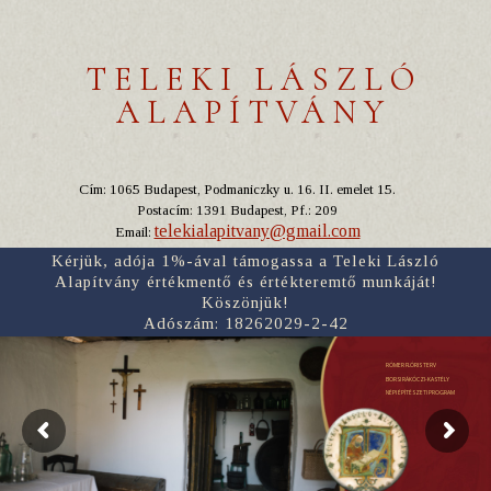
TELEKI LÁSZLÓ
ALAPÍTVÁNY
Cím: 1065 Budapest, Podmaniczky u. 16. II. emelet 15.
Postacím: 1391 Budapest, Pf.: 209
telekialapitvany@gmail.com
Email:
Kérjük, adója 1%-ával támogassa a Teleki László
Alapítvány értékmentő és értékteremtő munkáját!
Köszönjük!
Adószám: 18262029-2-42
RÓMER FLÓRIS TERV
BORSI RÁKÓCZI-KASTÉLY
NÉPI ÉPÍTÉSZETI PROGRAM