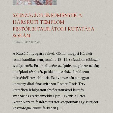
SZENZÁCIÓS EREDMÉNYEK A
HÁRSKÚTI TEMPLOM
FESTŐRESTAURÁTORI KUTATÁSA
SORÁN
Dátum:
2020.07.28.
A Kassától nyugatra fekvő, Gömör megyei Hárskút
római katolikus templomát a 18–19. században többször
is átépítették. Ennek ellenére az épület megőrizte néhány
középkori részletét, például hosszháza befalazott
tölcsérbélletes ablakait. Ez év tavaszán a magyar
kormány által finanszírozott Rómer Flóris Terv
keretében lefolytatott festőrestaurátori kutatás
szenzációs eredményekkel járt, ugyanis a Peter
Koreň vezette festőrestaurátor-csoportnak egy kiterjedt
krisztológiai ciklus falképeit […]