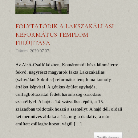
FOLYTATÓDIK A LAKSZAKÁLLASI
REFORMÁTUS TEMPLOM
FELÚJÍTÁSA
Dátum:
2020.07.07.
Az Alsó-Csallóközben, Komáromtól húsz kilométerre
fekvő, nagyrészt magyarok lakta Lakszakállas
(szlovákul Sokolce) református temploma komoly
értéket képvisel. A gótikus épület egyhajós,
csillagboltozattal fedett háromszög-záródású
szentéllyel. A hajó a 14. században épült, a 15.
században toldották hozzá a szentélyt. A hajó déli oldali
két mérműves ablaka a 14., míg a diadalív, a már
említett csillagboltozat, végül […]
Tovább olvasom