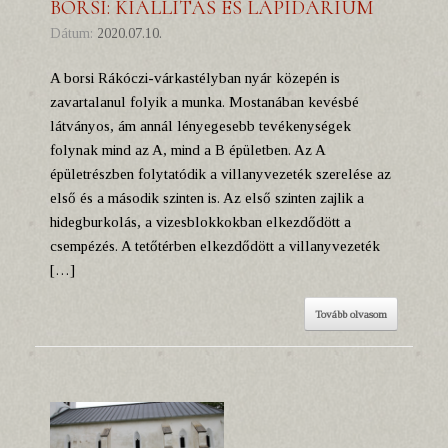
BORSI: KIÁLLÍTÁS ÉS LAPIDÁRIUM
Dátum:
2020.07.10.
A borsi Rákóczi-várkastélyban nyár közepén is
zavartalanul folyik a munka. Mostanában kevésbé
látványos, ám annál lényegesebb tevékenységek
folynak mind az A, mind a B épületben. Az A
épületrészben folytatódik a villanyvezeték szerelése az
első és a második szinten is. Az első szinten zajlik a
hidegburkolás, a vizesblokkokban elkezdődött a
csempézés. A tetőtérben elkezdődött a villanyvezeték
[…]
Tovább olvasom