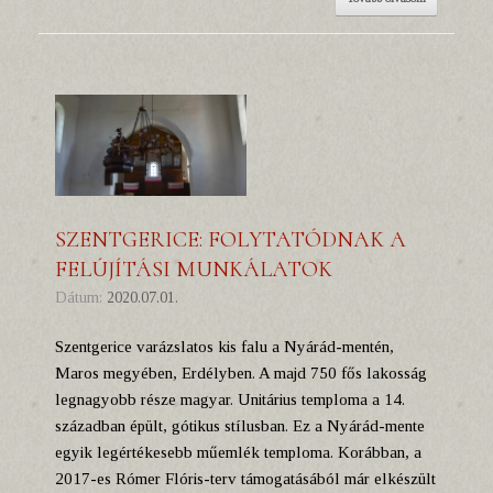
SZENTGERICE: FOLYTATÓDNAK A
FELÚJÍTÁSI MUNKÁLATOK
Dátum:
2020.07.01.
Szentgerice varázslatos kis falu a Nyárád-mentén,
Maros megyében, Erdélyben. A majd 750 fős lakosság
legnagyobb része magyar. Unitárius temploma a 14.
században épült, gótikus stílusban. Ez a Nyárád-mente
egyik legértékesebb műemlék temploma. Korábban, a
2017-es Rómer Flóris-terv támogatásából már elkészült