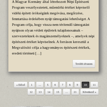
A Magyar Kormány által létrehozott Népi Építészeti
Program veszélyeztetett, műemléki értéket képviselő
vidéki épített örökségünk megóvása, megőrzése,
fenntartása érdekében nyújt támogatási lehetőséget. A
Program célja, hogy vissza nem térítendő támogatást
nyújtson olyan védett épületek tulajdonosainak –
szervezeteknek és magánszemélyeknek –, amelyek népi
építészeti értéket képviselnek. A forráson keresztül a
Megvalósító célja a hagyományos építészeti értékek,
eredeti történeti […]
Tovább olvasom
« Előző
1
…
5
6
7
8
9
10
11
Post navigation
12
13
14
15
…
21
Következő »