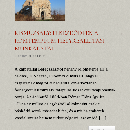
KISMUZSALY: ELKEZDŐDTEK A
ROMTEMPLOM HELYREÁLLÍTÁSI
MUNKÁLATAI
Dátum:
2022.08.25.
A kárpátaljai Beregszásztól néhány kilométerre áll a
hajdani, 1657 után, Lubomirski marsall lengyel
csapatainak megtorló hadjárata következtében
felhagyott Kismuzsaly település középkori templomának
romja. Az épületről 1864-ben Rómer Flóris így írt:
„Húsz év múlva az egészből alkalmasint csak e
bánkódó sorok maradnak fen, és a mit az emberek
vandalismusa be nem tudott végezni, azt az idő […]