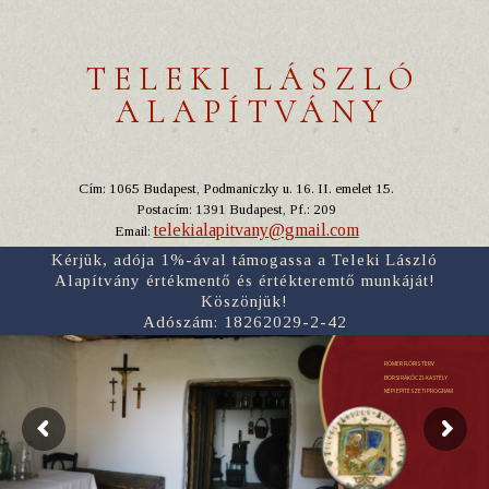
TELEKI LÁSZLÓ
ALAPÍTVÁNY
Cím: 1065 Budapest, Podmaniczky u. 16. II. emelet 15.
Postacím: 1391 Budapest, Pf.: 209
telekialapitvany@gmail.com
Email:
Kérjük, adója 1%-ával támogassa a Teleki László
Alapítvány értékmentő és értékteremtő munkáját!
Köszönjük!
Adószám: 18262029-2-42
RÓMER FLÓRIS TERV
BORSI RÁKÓCZI-KASTÉLY
NÉPI ÉPÍTÉSZETI PROGRAM