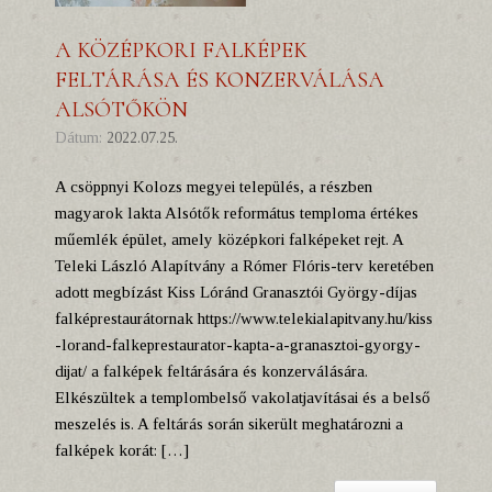
A KÖZÉPKORI FALKÉPEK
FELTÁRÁSA ÉS KONZERVÁLÁSA
ALSÓTŐKÖN
Dátum:
2022.07.25.
A csöppnyi Kolozs megyei település, a részben
magyarok lakta Alsótők református temploma értékes
műemlék épület, amely középkori falképeket rejt. A
Teleki László Alapítvány a Rómer Flóris-terv keretében
adott megbízást Kiss Lóránd Granasztói György-díjas
falképrestaurátornak https://www.telekialapitvany.hu/kiss
-lorand-falkeprestaurator-kapta-a-granasztoi-gyorgy-
dijat/ a falképek feltárására és konzerválására.
Elkészültek a templombelső vakolatjavításai és a belső
meszelés is. A feltárás során sikerült meghatározni a
falképek korát: […]