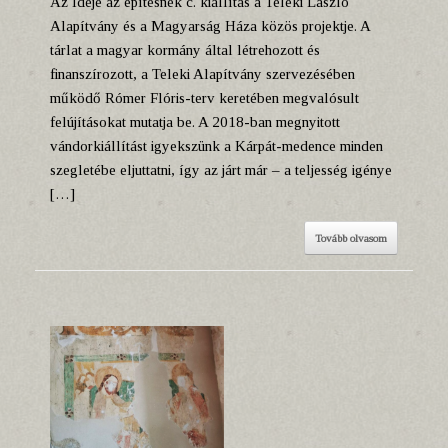
Az Ideje az építésnek c. kiállítás a Teleki László
Alapítvány és a Magyarság Háza közös projektje. A
tárlat a magyar kormány által létrehozott és
finanszírozott, a Teleki Alapítvány szervezésében
működő Rómer Flóris-terv keretében megvalósult
felújításokat mutatja be. A 2018-ban megnyitott
vándorkiállítást igyekszünk a Kárpát-medence minden
szegletébe eljuttatni, így az járt már – a teljesség igénye
[…]
Tovább olvasom