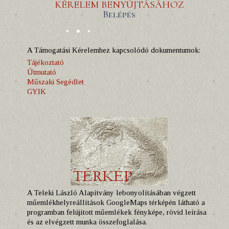
KÉRELEM BENYÚJTÁSÁHOZ
Belépés
A Támogatási Kérelemhez kapcsolódó dokumentumok:
Tájékoztató
Útmutató
Műszaki Segédlet
GYIK
A Teleki László Alapítvány lebonyolításában végzett
műemlékhelyreállítások GoogleMaps térképén látható a
programban felújított műemlékek fényképe, rövid leírása
és az elvégzett munka összefoglalása.