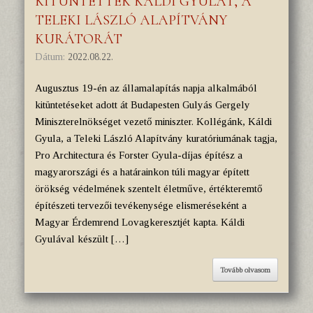
KITÜNTETTÉK KÁLDI GYULÁT, A
TELEKI LÁSZLÓ ALAPÍTVÁNY
KURÁTORÁT
Dátum:
2022.08.22.
Augusztus 19-én az államalapítás napja alkalmából
kitüntetéseket adott át Budapesten Gulyás Gergely
Miniszterelnökséget vezető miniszter. Kollégánk, Káldi
Gyula, a Teleki László Alapítvány kuratóriumának tagja,
Pro Architectura és Forster Gyula-díjas építész a
magyarországi és a határainkon túli magyar épített
örökség védelmének szentelt életműve, értékteremtő
építészeti tervezői tevékenysége elismeréseként a
Magyar Érdemrend Lovagkeresztjét kapta. Káldi
Gyulával készült […]
Tovább olvasom