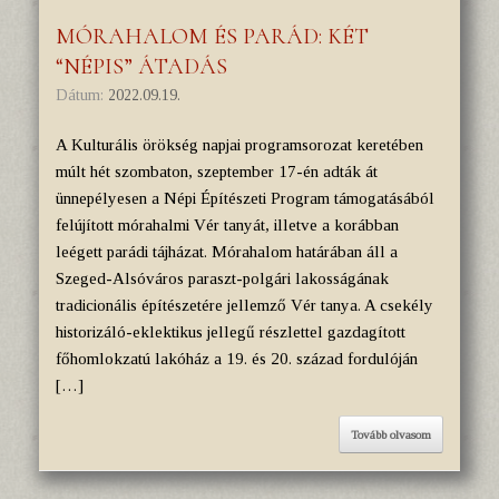
MÓRAHALOM ÉS PARÁD: KÉT
“NÉPIS” ÁTADÁS
Dátum:
2022.09.19.
A Kulturális örökség napjai programsorozat keretében
múlt hét szombaton, szeptember 17-én adták át
ünnepélyesen a Népi Építészeti Program támogatásából
felújított mórahalmi Vér tanyát, illetve a korábban
leégett parádi tájházat. Mórahalom határában áll a
Szeged-Alsóváros paraszt-polgári lakosságának
tradicionális építészetére jellemző Vér tanya. A csekély
historizáló-eklektikus jellegű részlettel gazdagított
főhomlokzatú lakóház a 19. és 20. század fordulóján
[…]
Tovább olvasom