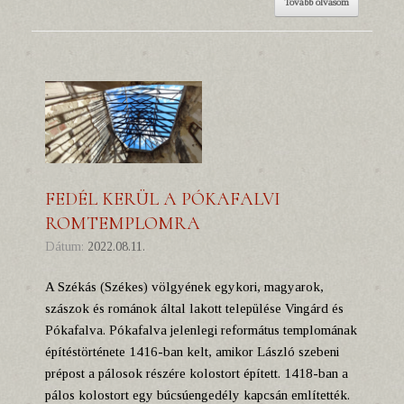
Tovább olvasom
FEDÉL KERÜL A PÓKAFALVI
ROMTEMPLOMRA
Dátum:
2022.08.11.
A Székás (Székes) völgyének egykori, magyarok,
szászok és románok által lakott települése Vingárd és
Pókafalva. Pókafalva jelenlegi református templomának
építéstörténete 1416-ban kelt, amikor László szebeni
prépost a pálosok részére kolostort épített. 1418-ban a
pálos kolostort egy búcsúengedély kapcsán említették.