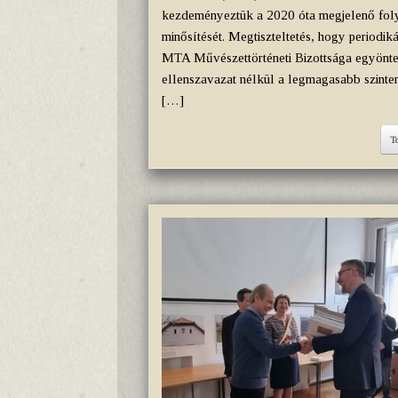
kezdeményeztük a 2020 óta megjelenő foly
minősítését. Megtiszteltetés, hogy periodik
MTA Művészettörténeti Bizottsága egyönte
ellenszavazat nélkül a legmagasabb szinten
[…]
T