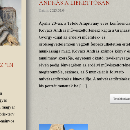
ANDRÁS A LIBRETTÓBAN
Dátum:
2023.05.04.
Április 20-án, a Teleki Alapítvány éves konferenciá
Kovács András művészettörténész kapta a Granaszt
György-díjat az erdélyi műemlék- és
örökségvédelemben végzett felbecsülhetetlen érté
munkássága miatt. Kovács András számos könyv é
tanulmány szerzője, egyetemi oktatói tevékenysége
 “IN
révén pedig lényegében az erdélyi művészettörténe
megteremtője, számos, az ő munkáját is folytató
művészettörténész kinevelője. A művészettörténész
kis portrét mutattak be […]
mi
Tovább olva
agyar
 a magyar
ris-terv
dományos