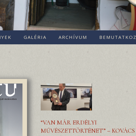
NYEK
GALÉRIA
ARCHÍVUM
BEMUTATKOZ
“VAN MÁR ERDÉLYI
MŰVÉSZETTÖRTÉNET” – KOVÁCS