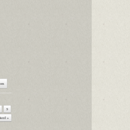
som
9
kező »