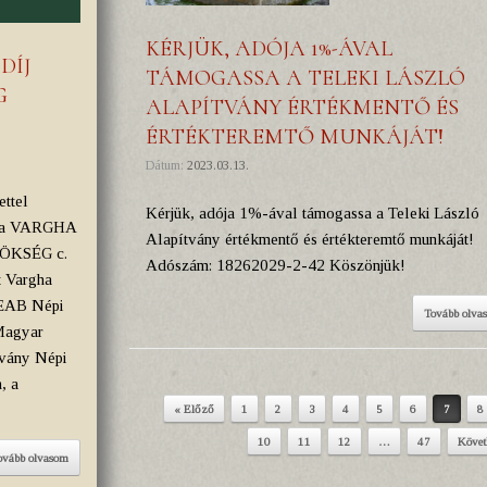
KÉRJÜK, ADÓJA 1%-ÁVAL
DÍJ
TÁMOGASSA A TELEKI LÁSZLÓ
G
ALAPÍTVÁNY ÉRTÉKMENTŐ ÉS
ÉRTÉKTEREMTŐ MUNKÁJÁT!
Dátum:
2023.03.13.
ttel
Kérjük, adója 1%-ával támogassa a Teleki László
ól a VARGHA
Alapítvány értékmentő és értékteremtő munkáját!
RÖKSÉG c.
Adószám: 18262029-2-42 Köszönjük!
t Vargha
VEAB Népi
Tovább olva
Magyar
tvány Népi
, a
« Előző
1
2
3
4
5
6
7
8
Post navigation
10
11
12
…
47
Követ
ovább olvasom