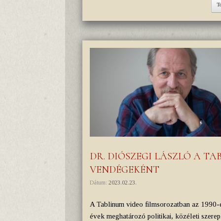
T
DR. DIÓSZEGI LÁSZLÓ A T
VENDÉGEKÉNT
Dátum:
2023.02.23.
A Tablinum video filmsorozatban az 1990-
évek meghatározó politikai, közéleti szerep