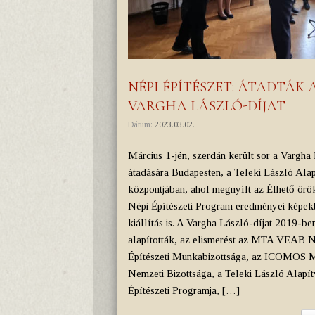
NÉPI ÉPÍTÉSZET: ÁTADTÁK 
VARGHA LÁSZLÓ-DÍJAT
Dátum:
2023.03.02.
Március 1-jén, szerdán került sor a Vargha
átadására Budapesten, a Teleki László Ala
központjában, ahol megnyílt az Élhető örö
Népi Építészeti Program eredményei képe
kiállítás is. A Vargha László-díjat 2019-be
alapították, az elismerést az MTA VEAB N
Építészeti Munkabizottsága, az ICOMOS 
Nemzeti Bizottsága, a Teleki László Alapí
Építészeti Programja, […]