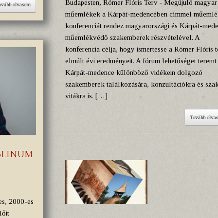
Budapesten, Rómer Flóris Terv ‑ Megújuló magyar
ovább olvasom
műemlékek a Kárpát-medencében címmel műemlé
konferenciát rendez magyarországi és Kárpát-mede
műemlékvédő szakemberek részvételével. A
konferencia célja, hogy ismertesse a Rómer Flóris t
elmúlt évi eredményeit. A fórum lehetőséget teremt
Kárpát-medence különböző vidékein dolgozó
szakemberek találkozására, konzultációkra és sza
vitákra is. […]
Tovább olva
ABLINUM
es, 2000-es
lőit