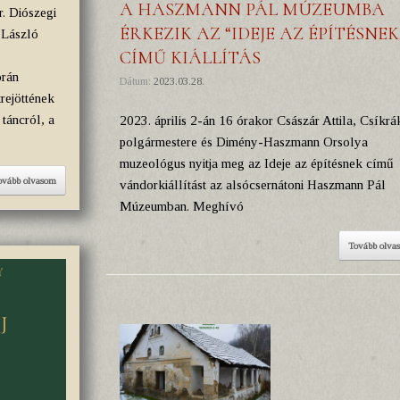
A HASZMANN PÁL MÚZEUMBA
r. Diószegi
ÉRKEZIK AZ “IDEJE AZ ÉPÍTÉSNEK
 László
CÍMŰ KIÁLLÍTÁS
orán
Dátum:
2023.03.28.
rejöttének
táncról, a
2023. április 2-án 16 órakor Császár Attila, Csíkrá
polgármestere és Dimény-Haszmann Orsolya
muzeológus nyitja meg az Ideje az építésnek című
ovább olvasom
vándorkiállítást az alsócsernátoni Haszmann Pál
Múzeumban. Meghívó
Tovább olva