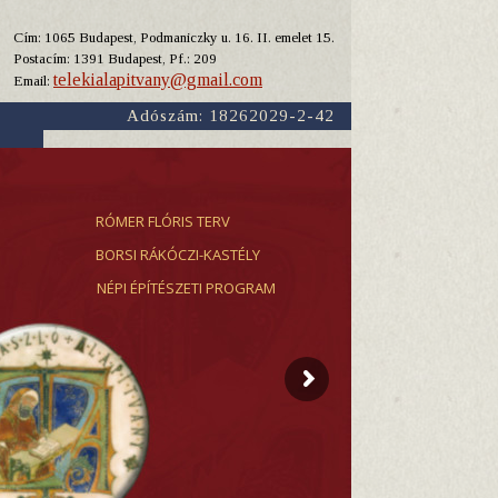
Cím: 1065 Budapest, Podmaniczky u. 16. II. emelet 15.
Y
Postacím: 1391 Budapest, Pf.: 209
telekialapitvany@gmail.com
Email:
Adószám: 18262029-2-42
RÓMER FLÓRIS TERV
BORSI RÁKÓCZI-KASTÉLY
NÉPI ÉPÍTÉSZETI PROGRAM