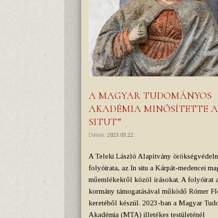
A MAGYAR TUDOMÁNYOS
AKADÉMIA MINŐSÍTETTE AZ
SITUT”
Dátum:
2023.03.22.
A Teleki László Alapítvány örökségvédel
folyóirata, az In situ a Kárpát-medencei m
műemlékekről közöl írásokat. A folyóirat
kormány támogatásával működő Rómer Fló
keretéből készül. 2023-ban a Magyar Tu
Akadémia (MTA) illetékes testületénél