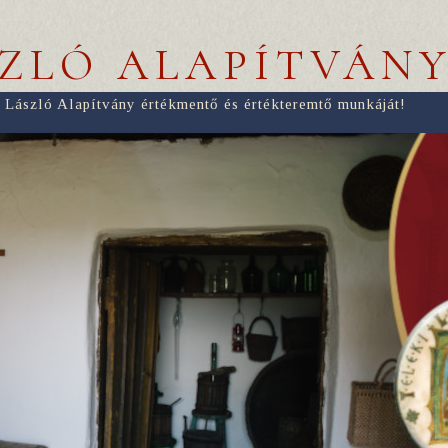
SZLÓ ALAPÍTVÁN
 László Alapítvány értékmentő és értékteremtő munkáját!