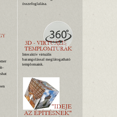
összefoglalása.
GY
Interaktív virtuális
barangolással meglátogatható
ómer
templomaink.
át-
shat
ben