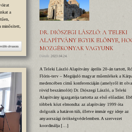
óirat
ánkat a
tűen,
 minősített,
DR. DIÓSZEGI LÁSZLÓ: A TELEKI
ALAPÍTVÁNY EGYIK ELŐNYE, HO
ovább olvasom
MOZGÉKONYAK VAGYUNK
Dátum:
2023.04.24.
A Teleki László Alapítvány április 20-án tartott, R
Flóris-terv – Megújuló magyar műemlékek a Kárp
medencében című konferenciáján (amelyről itt olva
rövid beszámolót) Dr. Diószegi László, a Teleki
Alapítvány igazgatója tartotta az első előadást. Eb
többek közt elmondta: az alapítvány 1999 óta
dolgozik a határon túli, illetve immár egy ideje az
anyaországi örökségvédelemben. A szervezet
koordinálja […]