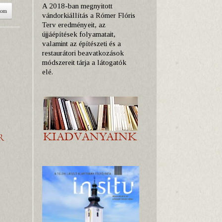
A 2018-ban megnyitott
som
vándorkiállítás a Rómer Flóris
Terv eredményeit, az
újjáépítések folyamatait,
valamint az építészeti és a
restaurátori beavatkozások
módszereit tárja a látogatók
elé.
R