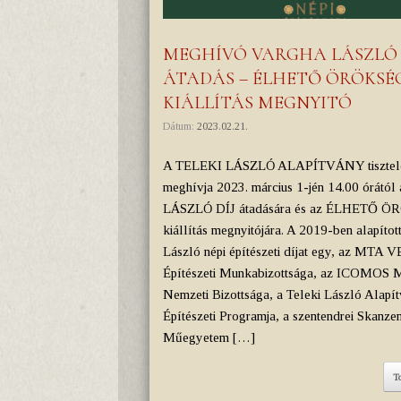
MEGHÍVÓ VARGHA LÁSZLÓ 
ÁTADÁS – ÉLHETŐ ÖRÖKSÉ
KIÁLLÍTÁS MEGNYITÓ
Dátum:
2023.02.21.
A TELEKI LÁSZLÓ ALAPÍTVÁNY tisztele
meghívja 2023. március 1-jén 14.00 órát
LÁSZLÓ DÍJ átadására és az ÉLHETŐ Ö
kiállítás megnyitójára. A 2019-ben alapítot
László népi építészeti díjat egy, az MTA 
Építészeti Munkabizottsága, az ICOMOS 
Nemzeti Bizottsága, a Teleki László Alapí
Építészeti Programja, a szentendrei Skanzen
Műegyetem […]
T