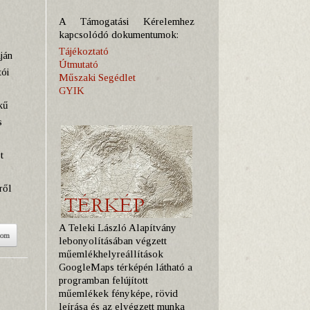
A Támogatási Kérelemhez
kapcsolódó dokumentumok:
Tájékoztató
ján
Útmutató
ói
Műszaki Segédlet
GYIK
kű
s
t
ről
A Teleki László Alapítvány
som
lebonyolításában végzett
műemlékhelyreállítások
GoogleMaps térképén látható a
programban felújított
műemlékek fényképe, rövid
leírása és az elvégzett munka