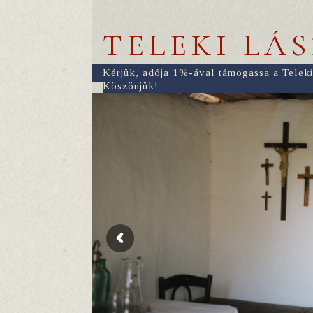
TELEKI LÁ
Kérjük, adója 1%-ával támogassa a Teleki
Köszönjük!