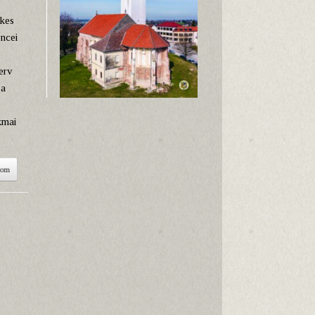
kes
ncei
erv
 a
kmai
som