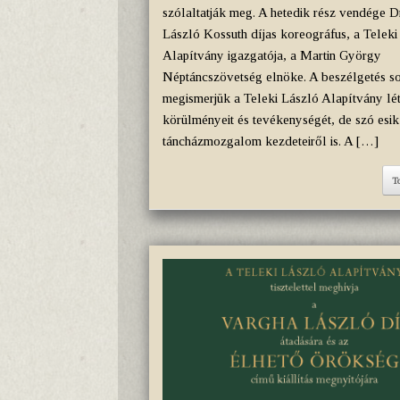
szólaltatják meg. A hetedik rész vendége D
László Kossuth díjas koreográfus, a Teleki
Alapítvány igazgatója, a Martin György
Néptáncszövetség elnöke. A beszélgetés s
megismerjük a Teleki László Alapítvány lét
körülményeit és tevékenységét, de szó esik 
táncházmozgalom kezdeteiről is. A […]
T