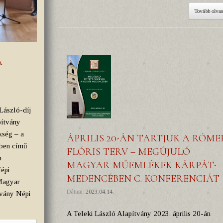
Tovább olva
A
 László-díj
pítvány
kség – a
ÁPRILIS 20-ÁN TARTJUK A RÓME
kben című
FLÓRIS TERV – MEGÚJULÓ
n
MAGYAR MŰEMLÉKEK KÁRPÁT-
épi
MEDENCÉBEN C. KONFERENCIÁT
Magyar
Dátum:
2023.04.14.
tvány Népi
A Teleki László Alapítvány 2023. április 20-án