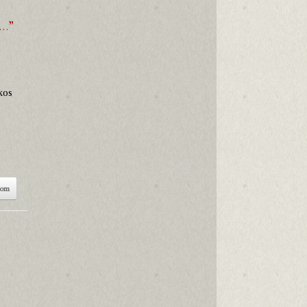
…”
kos
som