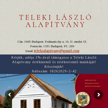
TELEKI LÁSZLÓ
ALAPÍTVÁNY
Cím: 1065 Budapest, Podmaniczky u. 16. II. emelet 15.
Postacím: 1391 Budapest, Pf.: 209
telekialapitvany@gmail.com
Email:
Kérjük, adója 1%-ával támogassa a Teleki László
Alapítvány értékmentő és értékteremtő munkáját!
Köszönjük!
Adószám: 18262029-2-42
RÓMER FLÓRIS TERV
BORSI RÁKÓCZI-KASTÉLY
NÉPI ÉPÍTÉSZETI PROGRAM