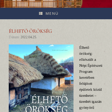
MENÜ
ÉLHETŐ ÖRÖKSÉG
Dátum:
2022.04.25.
Élhető
örökség:
elkészült a
Népi Építészeti
Program
keretében
felújított
épületek közül
tizenhetet –
tizenhét igazán
gyönyörű