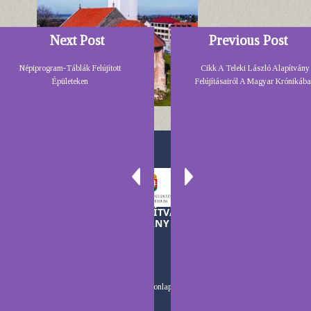
Next Post
Previous Post
Népiprogram-Táblák Felújított
Cikk A Teleki László Alapítvány
Épületeken
Felújításairól A Magyar Krónikáb
A TELEKI LÁSZLÓ ALAPÍTVÁNY MŰKÖDÉSÉT A
MAGYAR KORMÁNY TÁMOGATJA
Készítette:
HonlapCentrum