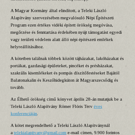
A Magyar Kormány által elindított, a Teleki László
Alapítvány szervezésében megvalósuló Népi Építészeti
Program ezen értékes vidéki épített örökség megóvása,
megőrzése és fenntartása érdekében nyújt támogatást egyedi
vagy területi védelem alatt álló népi építészeti emlékek
helyreállításához.
A kötetben találnak többek között tájházakat, lakóházakat és
portákat, gazdasági épületeket, pincéket és présházakat,
szakrális kisemlékeket és pompás díszítőfestéseket Bajától
Balatonakalin és Keszőhidegkúton át Magyarszecsődig és
tovább.
Az Élhető örökség című könyvet április 28-án mutatjuk be a
Teleki László Alapítvány Rómer Flóris Terv
éves
konferenciáján
.
A kötet megrendelhető a Teleki László Alapítványnál
a
telekialapitvany@gmail.com
e-mail címen, 9.900 forintos