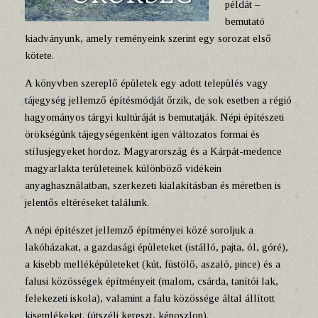
példát –
bemutató
kiadványunk, amely reményeink szerint egy sorozat első
kötete.
A könyvben szereplő épületek egy adott település vagy
tájegység jellemző építésmódját őrzik, de sok esetben a régió
hagyományos tárgyi kultúráját is bemutatják. Népi építészeti
örökségünk tájegységenként igen változatos formai és
stílusjegyeket hordoz. Magyarország és a Kárpát-medence
magyarlakta területeinek különböző vidékein
anyaghasználatban, szerkezeti kialakításban és méretben is
jelentős eltéréseket találunk.
A népi építészet jellemző építményei közé soroljuk a
lakóházakat, a gazdasági épületeket (istálló, pajta, ól, góré),
a kisebb melléképületeket (kút, füstölő, aszaló, pince) és a
falusi közösségek építményeit (malom, csárda, tanítói lak,
felekezeti iskola), valamint a falu közössége által állított
kisemlékeket. (útszéli kereszt, képoszlop).