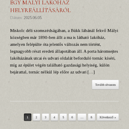
EGY MÁLYI LAKÓHÁZ
HELYREÁLLÍTÁSÁRÓL
Dátum:
2025.06.05.
Miskolc déli szomszédságában, a Bükk lábánál fekvő Mályi
községben már 1890-ben állt a ma is látható lakóház,
amelyen felépülte óta jelentős változás nem történt,
legnagyobb részt eredeti állapotában áll. A porta háromsejtes
lakóházának utcai és udvari oldalát beforduló tornác kíséri,
míg az épület végén található gazdasági helyiség, külön
bejárattal, tornác nélkül lép előre az udvari […]
Tovább olvasom
1
2
3
4
5
6
…
8
Következő »
Post navigation