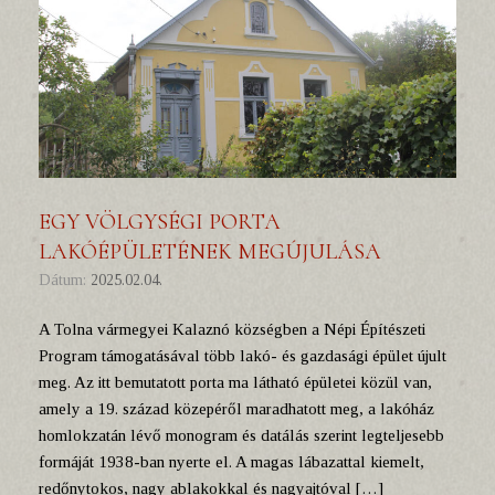
EGY VÖLGYSÉGI PORTA
LAKÓÉPÜLETÉNEK MEGÚJULÁSA
Dátum:
2025.02.04.
A Tolna vármegyei Kalaznó községben a Népi Építészeti
Program támogatásával több lakó- és gazdasági épület újult
meg. Az itt bemutatott porta ma látható épületei közül van,
amely a 19. század közepéről maradhatott meg, a lakóház
homlokzatán lévő monogram és datálás szerint legteljesebb
formáját 1938-ban nyerte el. A magas lábazattal kiemelt,
redőnytokos, nagy ablakokkal és nagyajtóval […]