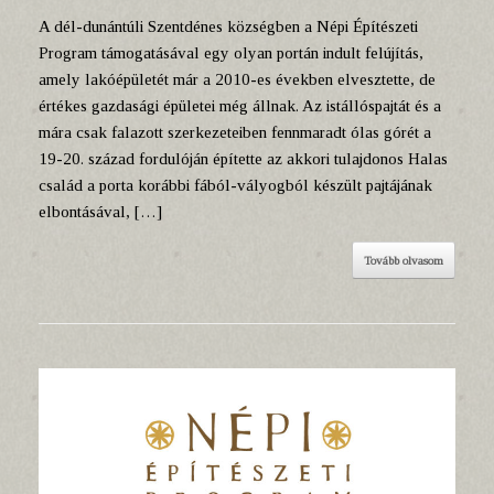
A dél-dunántúli Szentdénes községben a Népi Építészeti
Program támogatásával egy olyan portán indult felújítás,
amely lakóépületét már a 2010-es években elvesztette, de
értékes gazdasági épületei még állnak. Az istállóspajtát és a
mára csak falazott szerkezeteiben fennmaradt ólas górét a
19-20. század fordulóján építette az akkori tulajdonos Halas
család a porta korábbi fából-vályogból készült pajtájának
elbontásával, […]
Tovább olvasom