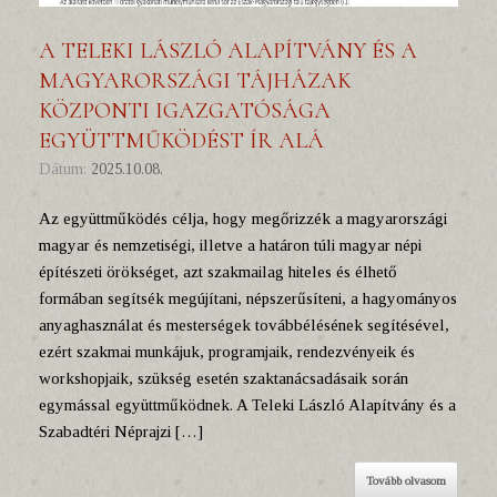
A TELEKI LÁSZLÓ ALAPÍTVÁNY ÉS A
MAGYARORSZÁGI TÁJHÁZAK
KÖZPONTI IGAZGATÓSÁGA
EGYÜTTMŰKÖDÉST ÍR ALÁ
Dátum:
2025.10.08.
Az együttműködés célja, hogy megőrizzék a magyarországi
magyar és nemzetiségi, illetve a határon túli magyar népi
építészeti örökséget, azt szakmailag hiteles és élhető
formában segítsék megújítani, népszerűsíteni, a hagyományos
anyaghasználat és mesterségek továbbélésének segítésével,
ezért szakmai munkájuk, programjaik, rendezvényeik és
workshopjaik, szükség esetén szaktanácsadásaik során
egymással együttműködnek. A Teleki László Alapítvány és a
Szabadtéri Néprajzi […]
Tovább olvasom