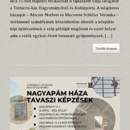
utca 11-ben májustól hivatalosan is tájházként várja látogatóit
a Tornácos-ház Hagyományőrző és Kultúrporta. A tulajdonos
házaspár – Mecser Norbert és Mecserné Schüller Veronika –
értékmentő szándékának köszönhetően sikerült a település
népi építészetének e szép példáját megőrizni és ezzel helyet
adni a vidék egykori életét bemutató gyűjteménynek. […]
Tovább olvasom