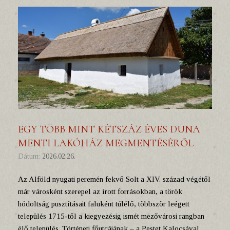
EGY TÖBB MINT KÉTSZÁZ ÉVES DUNA
MENTI LAKÓHÁZ MEGMENTÉSÉRŐL
Dátum:
2026.02.26.
Az Alföld nyugati peremén fekvő Solt a XIV. század végétől
már városként szerepel az írott forrásokban, a török
hódoltság pusztításait faluként túlélő, többször leégett
település 1715-től a kiegyezésig ismét mezővárosi rangban
élő település. Történeti főutcájának – a Pestet Kalocsával