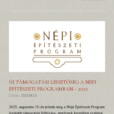
ÚJ TÁMOGATÁSI LEHETŐSÉG A NÉPI
ÉPÍTÉSZETI PROGRAMBAN – 2025
Dátum:
2025.08.13.
2025. augusztus 15-én jelenik meg a Népi Építészeti Program
legújabb támogatási felhívása, amelynek keretében szakmai