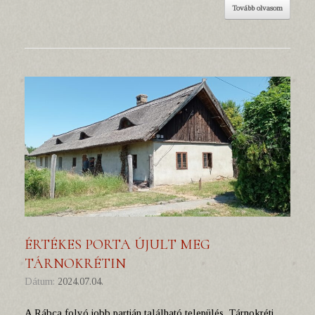
Tovább olvasom
ÉRTÉKES PORTA ÚJULT MEG
TÁRNOKRÉTIN
Dátum:
2024.07.04.
A Rábca folyó jobb partján található település, Tárnokréti