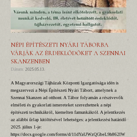
NÉPI ÉPÍTÉSZETI NYÁRI TÁBORBA
VÁRJÁK AZ ÉRDEKLŐDŐKET A SZENNAI
SKANZENBEN
Dátum:
2025.05.13.
A Magyarországi Tájházak Központi Igazgatósága idén is
megszervezi a Népi Építészeti Nyári Tábort, amelynek a
Szennai Skanzen ad otthont. A Tábor folyamán a résztvevők
elméleti és gyakorlati ismereteket szerezhetnek a népi
építészeti technikákról, kiemelten famunkákról. A jelentkezés
az alábbi űrlap kitöltésével lehetséges; a jelentkezési határidő
2025. július 1-je:
https://docs.google.com/forms/d/11dYaUWzQGbeL9h862IW