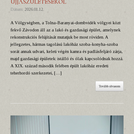
ÚJJÁSZÜLETÉSÉRŐL
Dátum:
2026.01.12.
A Völgységben, a Tolna-Baranyai-dombvidék völgyei közt
fekvő Závodon áll az a lakó és gazdasági épület, amelynek
rekonstrukciós felújítását mutatjuk be most röviden. A
jellegzetes, hármas tagolású lakóház szoba-konyha-szoba
sorát annak udvari, keleti végén kamra és padlásfeljáró zárja,
majd gazdasági épületek: istálló és ólak kapcsolódnak hozzá.
A XIX. század második felében épült lakóház eredeti
teherhordó szerkezetei, […]
Tovább olvasom