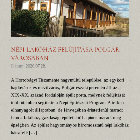
NÉPI LAKÓHÁZ FELÚJÍTÁSA POLGÁR
VÁROSÁBAN
Dátum:
2026.07.28.
A Hortobágyi Tiszamente nagymúltú települése, az egykori
hajdúváros és mezőváros, Polgár északi peremén áll az a
XIX-XX. század fordulóján épült porta, melynek felújítását
több ütemben segítette a Népi Építészeti Program. A telken
elhanyagolt állapotban, de lényegében érintetlenül maradt
fenn a lakóház, gazdasági épületeiből a pince maradt meg
épségben. Az épület hagyományos háromosztatú népi lakóház
hátrafelé […]