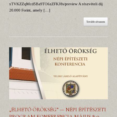
xTVKZZqMcd5Ba9TO6zZFKJ8s/preview A részvételi díj
20.000 Forint, amely […]
Tovább olvasom
„ÉLHETŐ ÖRÖKSÉG” — NÉPI ÉPÍTÉSZETI
PROGRAM KONFERENCIA MÁJUS 8-9,