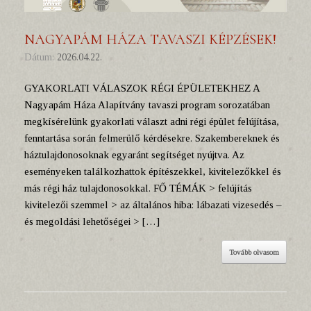
NAGYAPÁM HÁZA TAVASZI KÉPZÉSEK!
Dátum:
2026.04.22.
GYAKORLATI VÁLASZOK RÉGI ÉPÜLETEKHEZ A
Nagyapám Háza Alapítvány tavaszi program sorozatában
megkísérelünk gyakorlati választ adni régi épület felújítása,
fenntartása során felmerülő kérdésekre. Szakembereknek és
háztulajdonosoknak egyaránt segítséget nyújtva. Az
eseményeken találkozhattok építészekkel, kivitelezőkkel és
más régi ház tulajdonosokkal. FŐ TÉMÁK > felújítás
kivitelezői szemmel > az általános hiba: lábazati vizesedés –
és megoldási lehetőségei > […]
Tovább olvasom