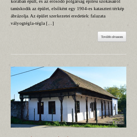
korában épült, és az erősödő polgárság építési szokásairól
tanúskodik az épület, elsőként egy 1904-es kataszteri térkép
ábrázolja. Az épület szerkezetei eredetiek: falazata
vályogtégla-tégla […]
Tovább olvasom