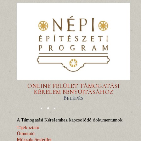
ONLINE FELÜLET TÁMOGATÁSI
KÉRELEM BENYÚJTÁSÁHOZ
Belépés
A Támogatási Kérelemhez kapcsolódó dokumentumok:
Tájékoztató
Útmutató
Műszaki Segédlet