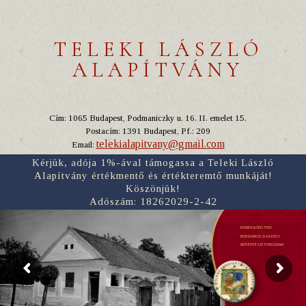
TELEKI LÁSZLÓ
ALAPÍTVÁNY
Cím: 1065 Budapest, Podmaniczky u. 16. II. emelet 15.
Postacím: 1391 Budapest, Pf.: 209
telekialapitvany@gmail.com
Email:
Kérjük, adója 1%-ával támogassa a Teleki László
Alapítvány értékmentő és értékteremtő munkáját!
Köszönjük!
Adószám: 18262029-2-42
RÓMER FLÓRIS TERV
BORSI RÁKÓCZI-KASTÉLY
NÉPI ÉPÍTÉSZETI PROGRAM