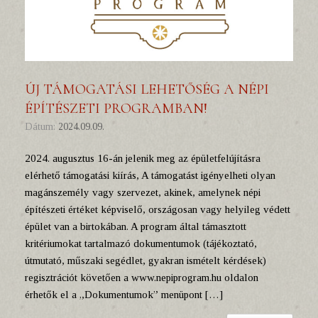
ÚJ TÁMOGATÁSI LEHETŐSÉG A NÉPI
ÉPÍTÉSZETI PROGRAMBAN!
Dátum:
2024.09.09.
2024. augusztus 16-án jelenik meg az épületfelújításra
elérhető támogatási kiírás, A támogatást igényelheti olyan
magánszemély vagy szervezet, akinek, amelynek népi
építészeti értéket képviselő, országosan vagy helyileg védett
épület van a birtokában. A program által támasztott
kritériumokat tartalmazó dokumentumok (tájékoztató,
útmutató, műszaki segédlet, gyakran ismételt kérdések)
regisztrációt követően a www.nepiprogram.hu oldalon
érhetők el a „Dokumentumok” menüpont […]