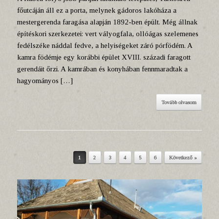
főutcáján áll ez a porta, melynek gádoros lakóháza a
mestergerenda faragása alapján 1892-ben épült. Még állnak
építéskori szerkezetei: vert vályogfala, ollóágas szelemenes
fedélszéke náddal fedve, a helyiségeket záró pórfödém. A
kamra födémje egy korábbi épület XVIII. századi faragott
gerendáit őrzi. A kamrában és konyhában fennmaradtak a
hagyományos […]
Tovább olvasom
1
2
3
4
5
6
Következő »
Post navigation