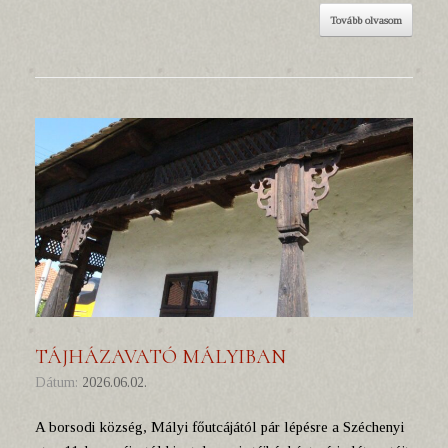
Tovább olvasom
TÁJHÁZAVATÓ MÁLYIBAN
Dátum:
2026.06.02.
A borsodi község, Mályi főutcájától pár lépésre a Széchenyi