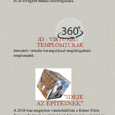
és az elvégzett munka összefoglalása.
Interaktív virtuális barangolással meglátogatható
templomaink.
A 2018-ban megnyitott vándorkiállítás a Rómer Flóris