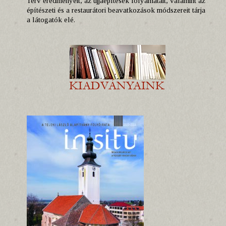
Terv eredményeit, az újjáépítések folyamatait, valamint az
építészeti és a restaurátori beavatkozások módszereit tárja
a látogatók elé.