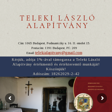
TELEKI LÁSZLÓ
ALAPÍTVÁNY
Cím: 1065 Budapest, Podmaniczky u. 16. II. emelet 15.
Postacím: 1391 Budapest, Pf.: 209
telekialapitvany@gmail.com
Email:
Kérjük, adója 1%-ával támogassa a Teleki László
Alapítvány értékmentő és értékteremtő munkáját!
Köszönjük!
Adószám: 18262029-2-42
RÓMER FLÓRIS TERV
BORSI RÁKÓCZI-KASTÉLY
NÉPI ÉPÍTÉSZETI PROGRAM