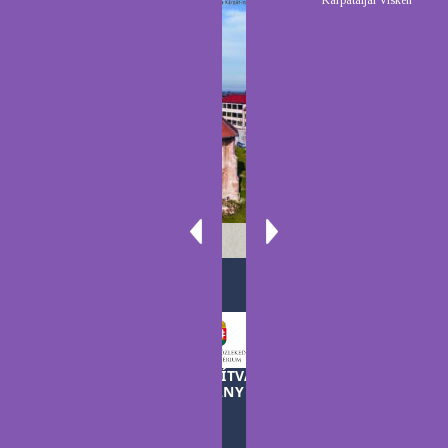
Kárpátaljai Visken
A TELEKI LÁSZLÓ ALAPÍTVÁNY MŰKÖDÉSÉT A
MAGYAR KORMÁNY TÁMOGATJA