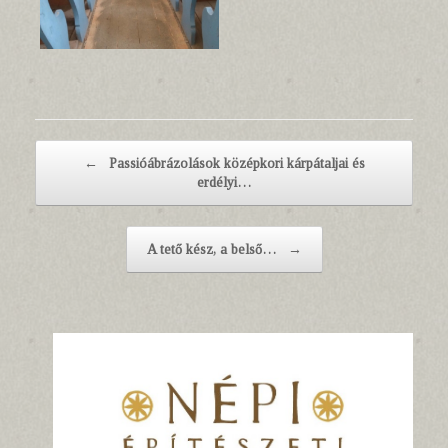
Post navigation
←
Passióábrázolások középkori kárpátaljai és
erdélyi…
A tető kész, a belső…
→