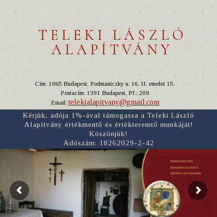
TELEKI LÁSZLÓ
ALAPÍTVÁNY
Cím: 1065 Budapest, Podmaniczky u. 16. II. emelet 15.
Postacím: 1391 Budapest, Pf.: 209
telekialapitvany@gmail.com
Email:
Kérjük, adója 1%-ával támogassa a Teleki László
Alapítvány értékmentő és értékteremtő munkáját!
Köszönjük!
Adószám: 18262029-2-42
RÓMER FLÓRIS TERV
BORSI RÁKÓCZI-KASTÉLY
NÉPI ÉPÍTÉSZETI PROGRAM