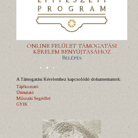
ONLINE FELÜLET TÁMOGATÁSI
KÉRELEM BENYÚJTÁSÁHOZ
Belépés
A Támogatási Kérelemhez kapcsolódó dokumentumok:
Tájékoztató
Útmutató
Műszaki Segédlet
GYIK