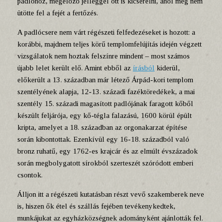
padlóhoz, megelőző jelleggel ott is kicserélni, ahol még nem
ütötte fel a fejét a fertőzés.
A padlócsere nem várt régészeti felfedezéseket is hozott: a
korábbi, majdnem teljes körű templomfelújítás idején végzett
vizsgálatok nem hoztak felszínre mindent – most számos
újabb lelet került elő. Amint ebből az
írásból
kiderül,
előkerült a 13. században már létező Árpád-kori templom
szentélyének alapja, 12-13. századi fazéktöredékek, a mai
szentély 15. századi magasított padlójának faragott kőből
készült feljárója, egy kő-tégla falazású, 1600 körül épült
kripta, amelyet a 18. században az orgonakarzat építése
során kibontottak. Ezenkívül egy 16-18. századból való
bronz ruhatű, egy 1762-es krajcár és az elmúlt évszázadok
során megbolygatott sírokból szerteszét szóródott emberi
csontok.
Álljon itt a régészeti kutatásban részt vevő szakemberek neve
is, hiszen ők étel és szállás fejében tevékenykedtek,
munkájukat az egyházközségnek adományként ajánlották fel.