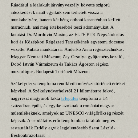
Ráadásul a kialakult járványveszély követte szigorú
intézkedések miatt egyikük sem térhetett vissza a
munkahelyére, hanem két hétig otthoni karanténban kellett
maradniuk, ami még értékesebbé teszi adományukat. A
kutatást Dr. Mordovin Maxim, az ELTE BTK Népvándorlás
kori és Középkori Régészeti Tanszékének egyetemi docense
vezette. Kutató munkatársai: Anderko Anna régésztechnikus,
Magyar Nemzeti Múzeum; Zay Orsolya gyűjteménykezelő,
Dobó István Vármúzeum és Takács Ágoston régész,
muzeológus, Budapesti Történeti Múzeum.
Székelyderzs temploma rendkívüli művészettörténeti értéket
képvisel. A Székelyudvarhelytől 21 kilométerre fekvő,
nagyrészt magyarok lakta
település
temploma a 14.
században épült, és egyike azoknak a romániai magyar
műemlékeknek, amelyek az UNESCO-világörökség részét
képezik. A csodálatos erődtemplomban találták meg és
restaurálták Erdély egyik legjelentősebb Szent László-
freskóábrázolását.