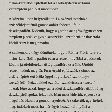
maior-keretéből újították fel a székelyderzsi unitárius
vártemplom padlóját márciusban.
A közelmúltban helyreállított 14. századi istenháza
szószéklejáratánál gombásodást fedeztek fel a
deszkapadlón. Kiderült, hogy a gomba az egész úgynevezett
templom piacát, vagyis a szószékkel szembeni, az úrasztala
körüli részt is megtámadta.
A szakemberek úgy döntöttek, hogy a Rómer Flóris-terv vis
maior-keretéből a padlót ezen a részen, továbbá a padsorok
közötti járófelületeken új téglapadlóra cserélik. Utóbbi
részen, tudtuk meg Dr. Furu Árpád építésztől, számos az
erdélyi építészeti örökséggel foglalkozó szakkönyv
szerzőjétől, évtizedekkel ezelőtt „szendvicsszerkezetet”
hoztak létre azzal, hogy az eredeti deszkapadlóra újabb réteg
deszka járólapokat fektettek. Mint most kiderült, éppen ez a
megoldás okozta a gomba terjedését. A szakértők úgy ítélték
meg, indokolt most, ha már úgyis hozzá kell nyúlni a