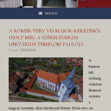
MENÜ
A RÓMER-TERV VIS MAIOR-KERETÉBŐL
ÚJULT MEG A SZÉKELYDERZSI
UNITÁRIUS TEMPLOM PADLÓJA
Dátum:
2020.04.16.
A
határon
túli
örökség
védelem
finanszír
ozására
a
magyar kormány által létrehozott Rómer Flóris-terv vis