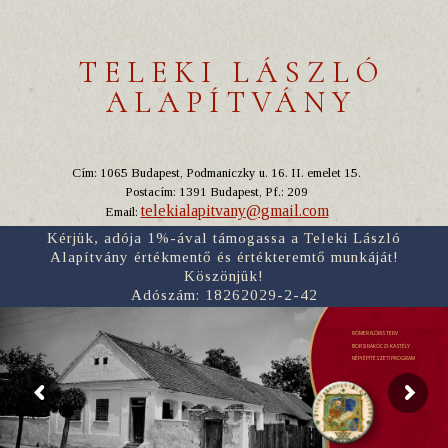
TELEKI LÁSZLÓ
ALAPÍTVÁNY
Cím: 1065 Budapest, Podmaniczky u. 16. II. emelet 15.
Postacím: 1391 Budapest, Pf.: 209
telekialapitvany@gmail.com
Email:
Kérjük, adója 1%-ával támogassa a Teleki László
Alapítvány értékmentő és értékteremtő munkáját!
Köszönjük!
Adószám: 18262029-2-42
RÓMER FLÓRIS TERV
BORSI RÁKÓCZI-KASTÉLY
NÉPI ÉPÍTÉSZETI PROGRAM