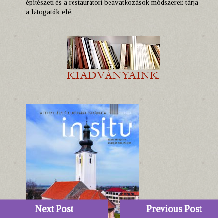
építészeti és a restaurátori beavatkozások módszereit tárja
a látogatók elé.
Next Post
Previous Post