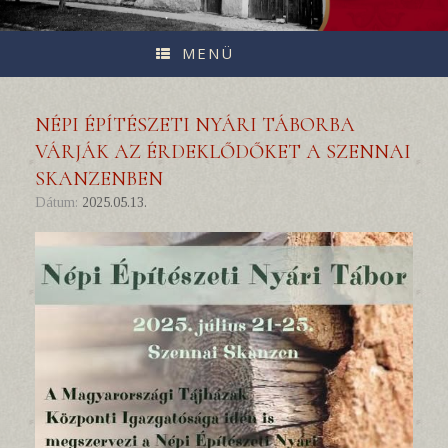
MENÜ
NÉPI ÉPÍTÉSZETI NYÁRI TÁBORBA
VÁRJÁK AZ ÉRDEKLŐDŐKET A SZENNAI
SKANZENBEN
Dátum:
2025.05.13.