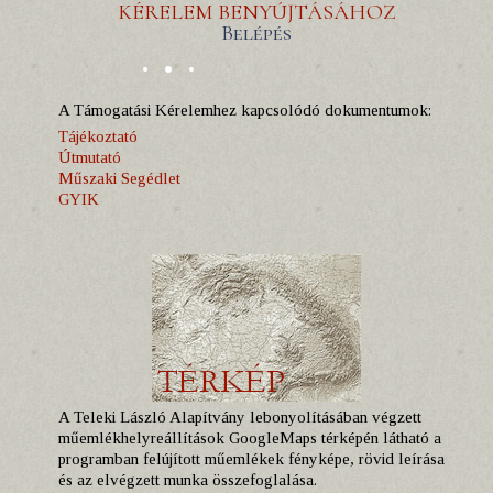
KÉRELEM BENYÚJTÁSÁHOZ
Belépés
A Támogatási Kérelemhez kapcsolódó dokumentumok:
Tájékoztató
Útmutató
Műszaki Segédlet
GYIK
A Teleki László Alapítvány lebonyolításában végzett
műemlékhelyreállítások GoogleMaps térképén látható a
programban felújított műemlékek fényképe, rövid leírása
és az elvégzett munka összefoglalása.