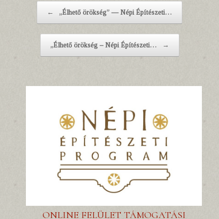
Post navigation
←
„Élhető örökség” — Népi Építészeti…
„Élhető örökség – Népi Építészeti…
→
ONLINE FELÜLET TÁMOGATÁSI