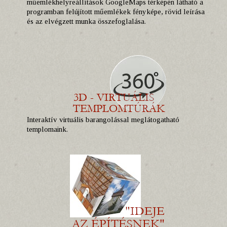
műemlékhelyreállítások GoogleMaps térképén látható a
programban felújított műemlékek fényképe, rövid leírása
és az elvégzett munka összefoglalása.
Interaktív virtuális barangolással meglátogatható
templomaink.