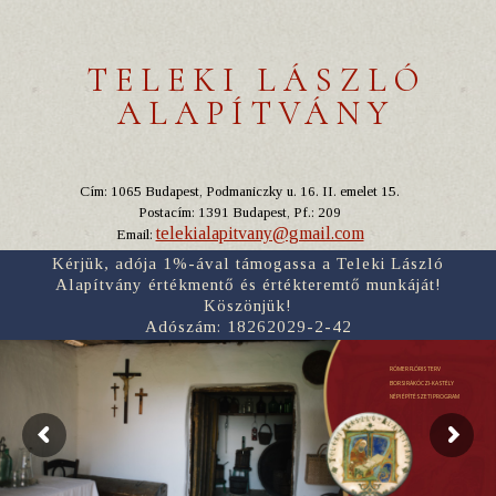
TELEKI LÁSZLÓ
ALAPÍTVÁNY
Cím: 1065 Budapest, Podmaniczky u. 16. II. emelet 15.
Postacím: 1391 Budapest, Pf.: 209
telekialapitvany@gmail.com
Email:
Kérjük, adója 1%-ával támogassa a Teleki László
Alapítvány értékmentő és értékteremtő munkáját!
Köszönjük!
Adószám: 18262029-2-42
RÓMER FLÓRIS TERV
BORSI RÁKÓCZI-KASTÉLY
NÉPI ÉPÍTÉSZETI PROGRAM