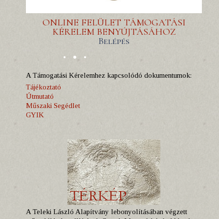
ONLINE FELÜLET TÁMOGATÁSI
KÉRELEM BENYÚJTÁSÁHOZ
Belépés
A Támogatási Kérelemhez kapcsolódó dokumentumok:
Tájékoztató
Útmutató
Műszaki Segédlet
GYIK
A Teleki László Alapítvány lebonyolításában végzett