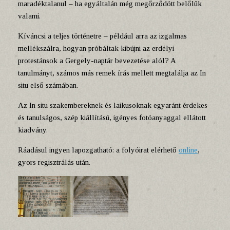
maradéktalanul – ha egyáltalán még megőrződött belőlük
valami.
Kíváncsi a teljes történetre – például arra az izgalmas
mellékszálra, hogyan próbáltak kibújni az erdélyi
protestánsok a Gergely-naptár bevezetése alól? A
tanulmányt, számos más remek írás mellett megtalálja az In
situ első számában.
Az In situ szakembereknek és laikusoknak egyaránt érdekes
és tanulságos, szép kiállítású, igényes fotóanyaggal ellátott
kiadvány.
Ráadásul ingyen lapozgatható: a folyóirat elérhető
online
,
gyors regisztrálás után.