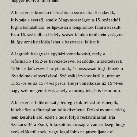
magyar nyelvű falikrónika.
A besztercei krónika tehát abba a sorozatba illeszkedik,
folytatja a szerző, amely Magyarországon a 15. századtól
fogva kimutatható, és tipikusan a templomok falára készült.
Ez a 16. században Erdély szászok lakta területein virágzott
ki, így ennek példája lehet a besztercei felirat is.
A legtöbb bejegyzés egyházi vonatkozású, mely a
reformáció 1552-es bevezetésével kezdődik, a szerzetesek
1556-os kiűzésével folytatódik, és hosszasan foglalkozik a
jövedelmek elosztásával. Szó esik járványokról is, mint az
1555-ös és az 1574-es pestis. Helyi vonatkozás az 1544-es
nagy szél megemlítése, amely a torony tetejét is lesodorta.
A besztercei falikrónikát jelenleg csak leírásból ismerjük,
feltehetően a főtemplom falát díszítette. Fizikai nyomai eddig
nem kerültek elő, ezért a most folyó restaurálásnál, írja
Szakács Béla Zsolt, fokozott óvatosságra van szükség, hogy
ezek előkerüljenek, vagy legalábbis ne pusztuljanak el