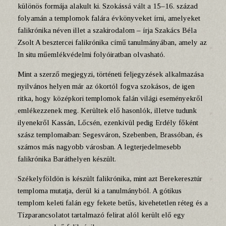
különös formája alakult ki. Szokássá vált a 15–16. század
folyamán a templomok falára évkönyveket írni, amelyeket
falikrónika néven illet a szakirodalom – írja Szakács Béla
Zsolt A besztercei falikrónika című tanulmányában, amely az
In situ műemlékvédelmi folyóiratban olvasható.
Mint a szerző megjegyzi, történeti feljegyzések alkalmazása
nyilvános helyen már az ókortól fogva szokásos, de igen
ritka, hogy középkori templomok falán világi eseményekről
emlékezzenek meg. Kerültek elő hasonlók, illetve tudunk
ilyenekről Kassán, Lőcsén, ezenkívül pedig Erdély főként
szász templomaiban: Segesváron, Szebenben, Brassóban, és
számos más nagyobb városban. A legterjedelmesebb
falikrónika Baráthelyen készült.
Székelyföldön is készült falikrónika, mint azt Berekeresztúr
temploma mutatja, derül ki a tanulmányból. A gótikus
templom keleti falán egy fekete betűs, kivehetetlen réteg és a
Tízparancsolatot tartalmazó felirat alól került elő egy