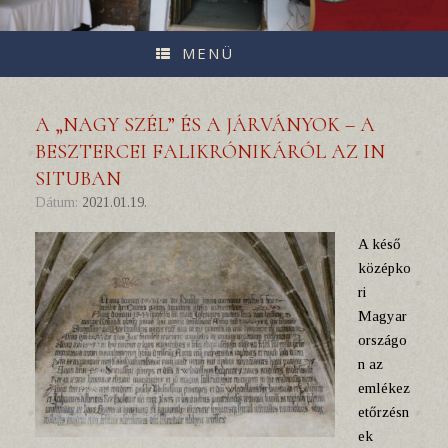
MENÜ
A „NAGY SZÉL” ÉS A JÁRVÁNYOK – A
BESZTERCEI FALIKRÓNIKÁRÓL AZ IN
SITUBAN
Dátum:
2021.01.19.
A késő
középko
ri
Magyar
országo
n az
emlékez
etőrzésn
ek