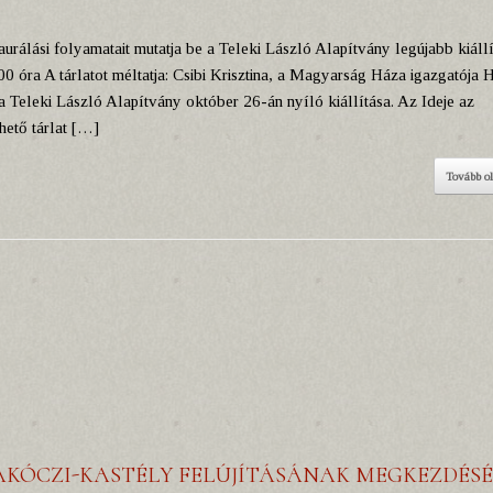
rálási folyamatait mutatja be a Teleki László Alapítvány legújabb kiállí
óra A tárlatot méltatja: Csibi Krisztina, a Magyarság Háza igazgatója 
a Teleki László Alapítvány október 26-án nyíló kiállítása. Az Ideje az
ető tárlat […]
Tovább o
ÁKÓCZI-KASTÉLY FELÚJÍTÁSÁNAK MEGKEZDÉS