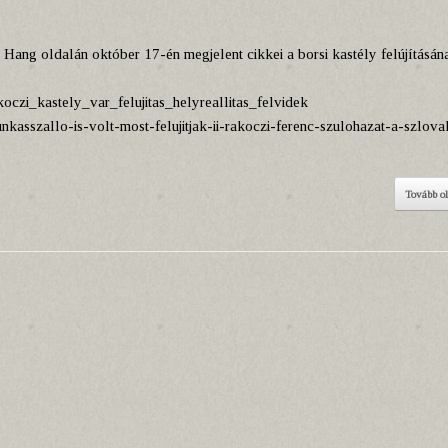
 Hang oldalán október 17-én megjelent cikkei a borsi kastély felújításán
akoczi_kastely_var_felujitas_helyreallitas_felvidek
kasszallo-is-volt-most-felujitjak-ii-rakoczi-ferenc-szulohazat-a-szlovak
Tovább o