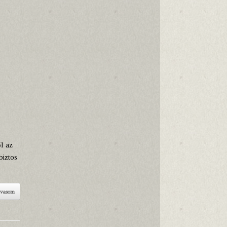
l az
biztos
lvasom