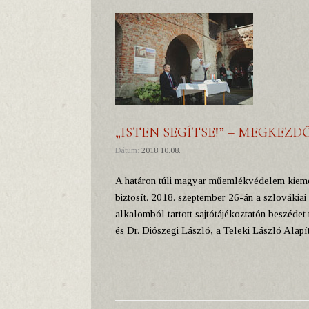
„ISTEN SEGÍTSE!” – MEGKEZ
Dátum:
2018.10.08.
A határon túli magyar műemlékvédelem kiemelt
biztosít. 2018. szeptember 26-án a szlovákia
alkalomból tartott sajtótájékoztatón beszéde
és Dr. Diószegi László, a Teleki László Alap