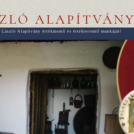
SZLÓ ALAPÍTVÁN
 László Alapítvány értékmentő és értékteremtő munkáját!