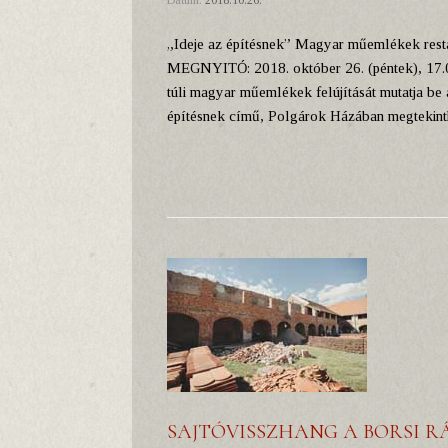
„Ideje az építésnek” Magyar műemlékek restau
MEGNYITÓ: 2018. október 26. (péntek), 17.00 
túli magyar műemlékek felújítását mutatja be 
építésnek című, Polgárok Házában megtekinth
SAJTÓVISSZHANG A BORSI R