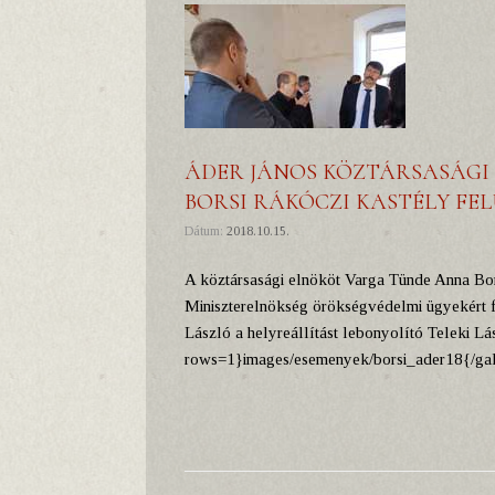
ÁDER JÁNOS KÖZTÁRSASÁGI 
BORSI RÁKÓCZI KASTÉLY FE
Dátum:
2018.10.15.
A köztársasági elnököt Varga Tünde Anna Bor
Miniszterelnökség örökségvédelmi ügyekért fele
László a helyreállítást lebonyolító Teleki Lá
rows=1}images/esemenyek/borsi_ader18{/gal