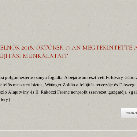
ELNÖK 2018. OKTÓBER 13-ÁN MEGTEKINTETTE 
LÚJÍTÁSI MUNKÁLATAIT
si polgármesterasszonya fogadta. A bejáráson részt vett Földváry Gábor,
lős miniszteri biztos, Wittinger Zoltán a felújítás tervezője és Diószegi
szló Alapítvány és II. Rákóczi Ferenc nonprofit szervezet igazgatója. {ga
lery}
Tovább o