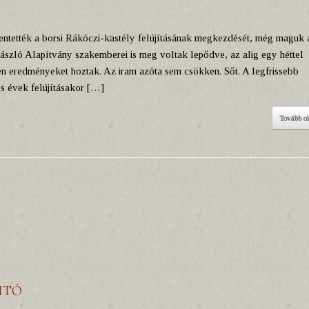
entették a borsi Rákóczi-kastély felújításának megkezdését, még maguk 
László Alapítvány szakemberei is meg voltak lepődve, az alig egy héttel
 eredményeket hoztak. Az iram azóta sem csökken. Sőt. A legfrissebb
es évek felújításakor […]
Tovább o
ITÓ