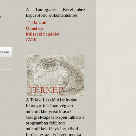
A Támogatási Kérelemhez
kapcsolódó dokumentumok:
a
Tájékoztató
Útmutató
Műszaki Segédlet
GYIK
lvasom
A Teleki László Alapítvány
lebonyolításában végzett
műemlékhelyreállítások
GoogleMaps térképén látható a
programban felújított
műemlékek fényképe, rövid
leírása és az elvégzett munka