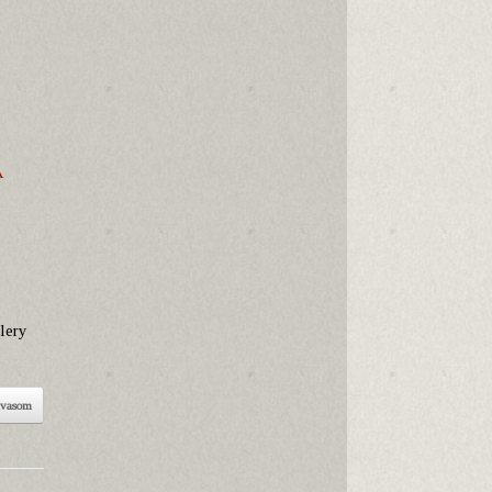
A
llery
lvasom