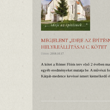
MEGJELENT „IDEJE AZ ÉPÍTÉ
HELYREÁLLÍTÁSAI C. KÖTET
Dátum:
2018.10.17.
A kötet a Rómer Flóris terv első 2 évében mag
egyéb eredményeket mutatja be. A művészi fo
Kárpát-medence kevéssé ismert kiemelkedő ér