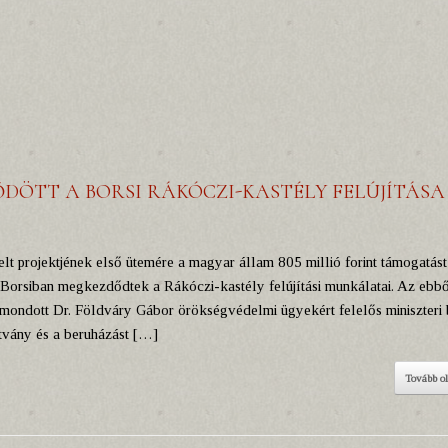
DŐDÖTT A BORSI RÁKÓCZI-KASTÉLY FELÚJÍTÁSA
 projektjének első ütemére a magyar állam 805 millió forint támogatást
i Borsiban megkezdődtek a Rákóczi-kastély felújítási munkálatai. Az ebbő
t mondott Dr. Földváry Gábor örökségvédelmi ügyekért felelős miniszteri 
ítvány és a beruházást […]
Tovább o