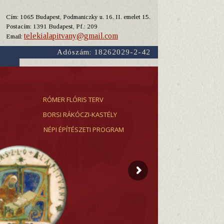
Cím: 1065 Budapest, Podmaniczky u. 16. II. emelet 15.
Y
Postacím: 1391 Budapest, Pf.: 209
telekialapitvany@gmail.com
Email:
Adószám: 18262029-2-42
RÓMER FLÓRIS TERV
BORSI RÁKÓCZI-KASTÉLY
NÉPI ÉPÍTÉSZETI PROGRAM