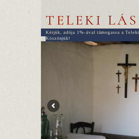
TELEKI LÁ
Kérjük, adója 1%-ával támogassa a Teleki
Köszönjük!