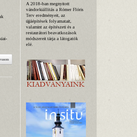
A 2018-ban megnyitott
vándorkiállítás a Rómer Flóris
Terv eredményeit, az
ak
újjáépítések folyamatait,
valamint az építészeti és a
restaurátori beavatkozások
módszereit tárja a látogatók
iai-
elé.
lvasom