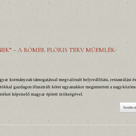
SNEK” – A RÓMER FLÓRIS TERV MŰEMLÉK-
yar kormányzati támogatással megvalósult helyreállítási, restaurálási é
tókkal gazdagon illusztrált kötet ugyanakkor megismerteti a nagyközöns
téket képviselő magyar épített örökségével.
Tovább o