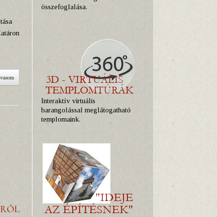
összefoglalása.
tása
Határon
lvasom
Interaktív virtuális
barangolással meglátogatható
templomaink.
ÉRŐL