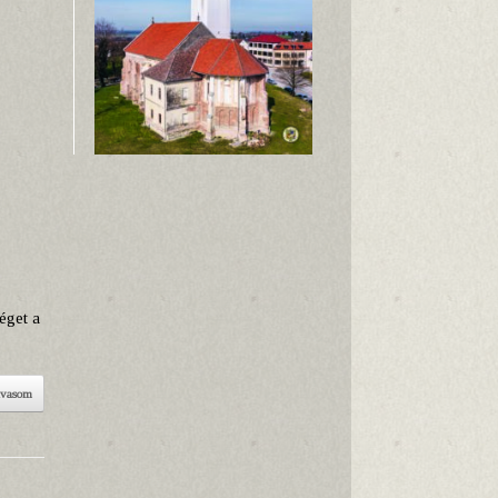
s
éget a
lvasom