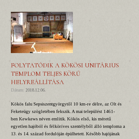
FOLYTATÓDIK A KÖKÖSI UNITÁRIUS
TEMPLOM TELJES KÖRŰ
HELYREÁLLÍTÁSA
Dátum:
2018.12.06.
Kökös falu Sepsiszentgyörgytől 10 km-re délre, az Olt és
Feketeügy szögletében fekszik. A mai települést 1461-
ben Kewkews néven említik. Kökös első, kis méretű
egyetlen hajóból és félköríves szentélyből álló temploma a
13. és 14. század fordulóján épülhetett. Később hajójának