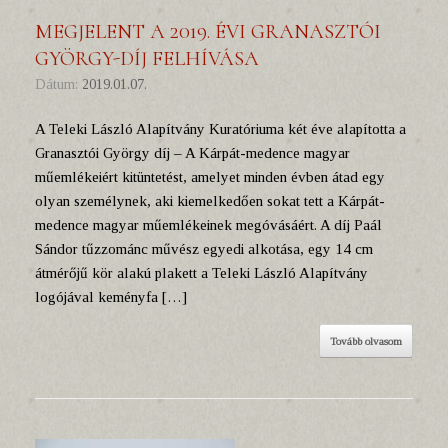
MEGJELENT A 2019. ÉVI GRANASZTÓI
GYÖRGY-DÍJ FELHÍVÁSA
Dátum:
2019.01.07.
A Teleki László Alapítvány Kuratóriuma két éve alapította a
Granasztói György díj – A Kárpát-medence magyar
műemlékeiért kitüntetést, amelyet minden évben átad egy
olyan személynek, aki kiemelkedően sokat tett a Kárpát-
medence magyar műemlékeinek megóvásáért. A díj Paál
Sándor tűzzománc művész egyedi alkotása, egy 14 cm
átmérőjű kör alakú plakett a Teleki László Alapítvány
logójával keményfa […]
Tovább olvasom