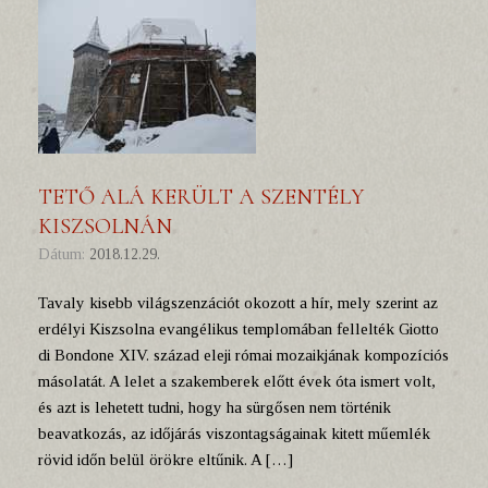
TETŐ ALÁ KERÜLT A SZENTÉLY
KISZSOLNÁN
Dátum:
2018.12.29.
Tavaly kisebb világszenzációt okozott a hír, mely szerint az
erdélyi Kiszsolna evangélikus templomában fellelték Giotto
di Bondone XIV. század eleji római mozaikjának kompozíciós
másolatát. A lelet a szakemberek előtt évek óta ismert volt,
és azt is lehetett tudni, hogy ha sürgősen nem történik
beavatkozás, az időjárás viszontagságainak kitett műemlék
rövid időn belül örökre eltűnik. A […]