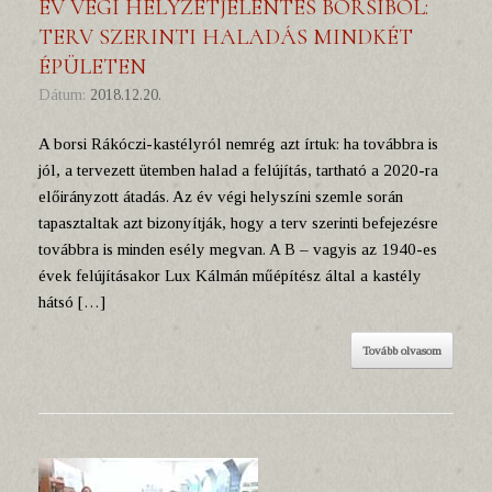
ÉV VÉGI HELYZETJELENTÉS BORSIBÓL:
TERV SZERINTI HALADÁS MINDKÉT
ÉPÜLETEN
Dátum:
2018.12.20.
A borsi Rákóczi-kastélyról nemrég azt írtuk: ha továbbra is
jól, a tervezett ütemben halad a felújítás, tartható a 2020-ra
előirányzott átadás. Az év végi helyszíni szemle során
tapasztaltak azt bizonyítják, hogy a terv szerinti befejezésre
továbbra is minden esély megvan. A B – vagyis az 1940-es
évek felújításakor Lux Kálmán műépítész által a kastély
hátsó […]
Tovább olvasom