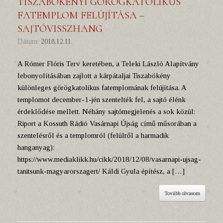
TISZABÖKÉNYI GÖRÖGKATOLIKUS
FATEMPLOM FELÚJÍTÁSA –
SAJTÓVISSZHANG
Dátum:
2018.12.11.
A Rómer Flóris Terv keretében, a Teleki László Alapítvány
lebonyolításában zajlott a kárpátaljai Tiszabökény
különleges görögkatolikus fatemplomának felújítása. A
templomot december-1-jén szentelték fel, a sajtó élénk
érdeklődése mellett. Néhány sajtómegjelenés a sok közül:
Riport a Kossuth Rádió Vasárnapi Újság című műsorában a
szentelésről és a templomról (felülről a harmadik
hanganyag):
https://www.mediaklikk.hu/cikk/2018/12/08/vasarnapi-ujsag-
tanitsunk-magyarorszagert/ Káldi Gyula építész, a […]
Tovább olvasom