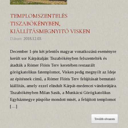
TEMPLOMSZENTELÉS
TISZABÖKÉNYBEN,
KIÁLLÍTÁSMEGNYITÓ VISKEN
Dátum:
2018.12.03.
December 1-jén két jelentős magyar vonatkozású eseményre
került sor Kárpátalján: Tiszabökényben felszentelték és
átadták a Rómer Flóris Terv keretében restaurált
görögkatolikus fatemplomot, Visken pedig megnyílt az Ideje
az építésnek című, a Rómer Flóris Terv felújításait bemutató
kiállítás, amely ezzel elindult Kárpát-medencei vándorútjára.
Tiszabökényben Milan Sasik, a Munkácsi Görögkatolikus
Egyházmegye püspöke mondott misét, a felújított templomot
[…]
Tovább olvasom