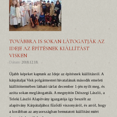
TOVÁBBRA IS SOKAN LÁTOGATJÁK AZ
IDEJE AZ ÉPÍTÉSNEK KIÁLLÍTÁST
VISKEN
Dátum:
2018.12.18.
Újabb képeket kaptunk az Ideje az építésnek kiállításról. A
kárpátaljai Visk polgármesteri hivatalának második emeleti
kiállítótermében látható tárlat december 1-jén nyílt meg, és
azóta sokan meglátogatták. A megnyitón Diószegi László, a
Teleki László Alapítvány igazgatója így beszélt az
alapítvány Kárpátaljához fűződő viszonyáról, és arról, hogy
a korábban az anyaországban bemutatott kiállítást miért