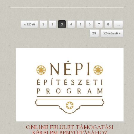
« Előző
1
2
3
4
5
6
7
8
…
Post navigation
25
Következő »
ONLINE FELÜLET TÁMOGATÁSI
KÉRELEM BENYÚJTÁSÁHOZ