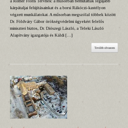
a Rómer Flóris Tervnek: a műsorban bemutatták legújabb
kárpátaljai felújításainkat és a borsi Rákóczi-kastélyon
végzett munkálatokat. A műsorban megszólal többek között
Dr. Földváry Gábor örökségvédelmi ügyekért felelős
miniszteri biztos, Dr. Diószegi László, a Teleki László
Alapítvány igazgatója és Káldi […]
Tovább olvasom