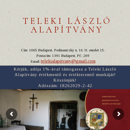
TELEKI LÁSZLÓ
ALAPÍTVÁNY
Cím: 1065 Budapest, Podmaniczky u. 16. II. emelet 15.
Postacím: 1391 Budapest, Pf.: 209
telekialapitvany@gmail.com
Email:
Kérjük, adója 1%-ával támogassa a Teleki László
Alapítvány értékmentő és értékteremtő munkáját!
Köszönjük!
Adószám: 18262029-2-42
RÓMER FLÓRIS TERV
BORSI RÁKÓCZI-KASTÉLY
NÉPI ÉPÍTÉSZETI PROGRAM