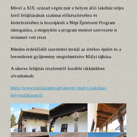
Mivel a XIX. század végén már e helyen álló lakóház teljes
körű felújításának szakmai előkészítéséhez és
kivitelezéséhez is hozzájárult a Népi Építészeti Program
támogatása, a megnyitón a program mentori szervezete is
örömmel vett részt.
Minden érdeklődőt szeretettel invitál az értékes épület és a
berendezett gyűjtemény megtekintésére Mályi tájháza.
A sikeres felújítás részleteiről korábbi cikkünkben
olvashatnak:
https://www.telekialapitvany.hu/egy-malyi-lakohaz-
helyreallitasarol/