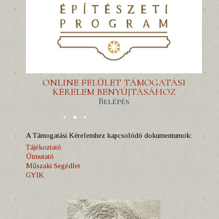
ONLINE FELÜLET TÁMOGATÁSI
KÉRELEM BENYÚJTÁSÁHOZ
Belépés
A Támogatási Kérelemhez kapcsolódó dokumentumok:
Tájékoztató
Útmutató
Műszaki Segédlet
GYIK