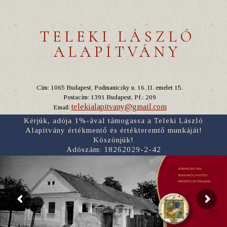
TELEKI LÁSZLÓ
ALAPÍTVÁNY
Cím: 1065 Budapest, Podmaniczky u. 16. II. emelet 15.
Postacím: 1391 Budapest, Pf.: 209
telekialapitvany@gmail.com
Email:
Kérjük, adója 1%-ával támogassa a Teleki László
Alapítvány értékmentő és értékteremtő munkáját!
Köszönjük!
Adószám: 18262029-2-42
RÓMER FLÓRIS TERV
BORSI RÁKÓCZI-KASTÉLY
NÉPI ÉPÍTÉSZETI PROGRAM