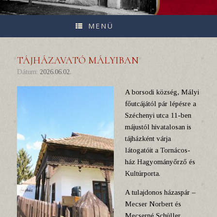
MENÜ
TÁJHÁZAVATÓ MÁLYIBAN
Dátum:
2026.06.02.
A borsodi község, Mályi
főutcájától pár lépésre a
Széchenyi utca 11-ben
májustól hivatalosan is
tájházként várja
látogatóit a Tornácos-
ház Hagyományőrző és
Kultúrporta.
A tulajdonos házaspár –
Mecser Norbert és
Mecserné Schüller