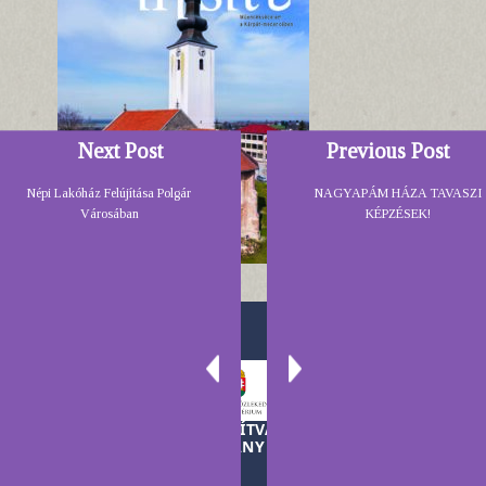
Next Post
Previous Post
Népi Lakóház Felújítása Polgár
NAGYAPÁM HÁZA TAVASZI
Városában
KÉPZÉSEK!
A TELEKI LÁSZLÓ ALAPÍTVÁNY MŰKÖDÉSÉT A
MAGYAR KORMÁNY TÁMOGATJA