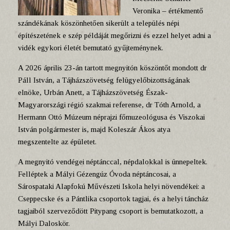
Veronika – értékmentő
szándékának köszönhetően sikerült a település népi
építészetének e szép példáját megőrizni és ezzel helyet adni a
vidék egykori életét bemutató gyűjteménynek.
A 2026 április 23-án tartott megnyitón köszöntőt mondott dr
Páll István, a Tájházszövetség felügyelőbizottságának
elnöke, Urbán Anett, a Tájházszövetség Észak-
Magyarországi régió szakmai referense, dr Tóth Arnold, a
Hermann Ottó Múzeum néprajzi főmuzeológusa és Viszokai
István polgármester is, majd Koleszár Ákos atya
megszentelte az épületet.
A megnyitó vendégei néptánccal, népdalokkal is ünnepeltek.
Felléptek a Mályi Gézengúz Óvoda néptáncosai, a
Sárospataki Alapfokú Művészeti Iskola helyi növendékei: a
Cseppecske és a Pántlika csoportok tagjai, és a helyi táncház
tagjaiból szerveződött Pitypang csoport is bemutatkozott, a
Mályi Daloskör.