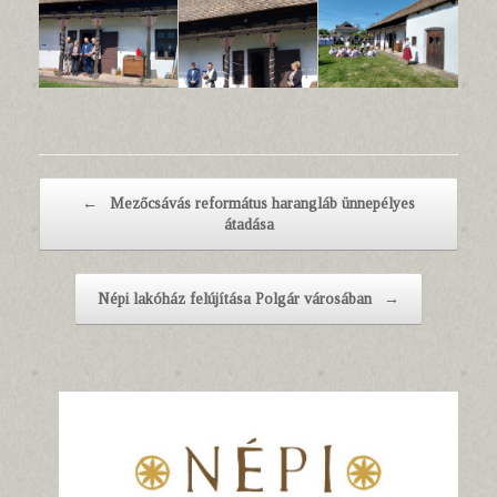
Post navigation
←
Mezőcsávás református harangláb ünnepélyes
átadása
Népi lakóház felújítása Polgár városában
→