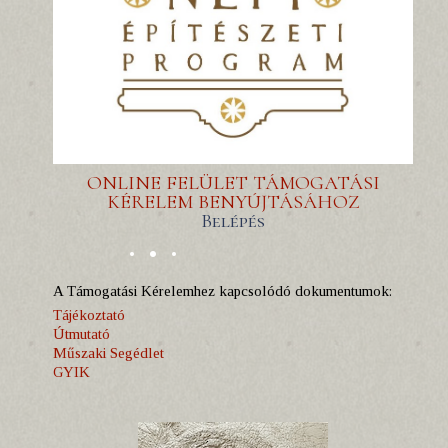
ONLINE FELÜLET TÁMOGATÁSI
KÉRELEM BENYÚJTÁSÁHOZ
Belépés
A Támogatási Kérelemhez kapcsolódó dokumentumok:
Tájékoztató
Útmutató
Műszaki Segédlet
GYIK