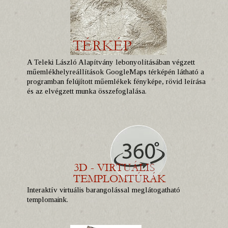
A Teleki László Alapítvány lebonyolításában végzett
műemlékhelyreállítások GoogleMaps térképén látható a
programban felújított műemlékek fényképe, rövid leírása
és az elvégzett munka összefoglalása.
Interaktív virtuális barangolással meglátogatható
templomaink.