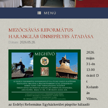
MENÜ
MEZŐCSÁVÁS REFORMÁTUS
HARANGLÁB ÜNNEPÉLYES ÁTADÁSA
Dátum:
2026.05.28.
2026.
május
31-én
13.00
órától D
r.
Kolumb
án
Vilmos,
az Erdélyi Református Egyházkerület püspöke hálaadó