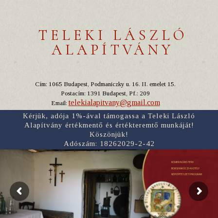
TELEKI LÁSZLÓ
ALAPÍTVÁNY
Cím: 1065 Budapest, Podmaniczky u. 16. II. emelet 15.
Postacím: 1391 Budapest, Pf.: 209
telekialapitvany@gmail.com
Email:
Kérjük, adója 1%-ával támogassa a Teleki László
Alapítvány értékmentő és értékteremtő munkáját!
Köszönjük!
Adószám: 18262029-2-42
RÓMER FLÓRIS TERV
BORSI RÁKÓCZI-KASTÉLY
NÉPI ÉPÍTÉSZETI PROGRAM