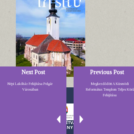
Next Post
Previous Post
Népi Lakóház Felújítása Polgár
Megkezdődött A Küsmödi
Városában
Református Templom Teljes Körű
Felújítása
A TELEKI LÁSZLÓ ALAPÍTVÁNY MŰKÖDÉSÉT A
MAGYAR KORMÁNY TÁMOGATJA