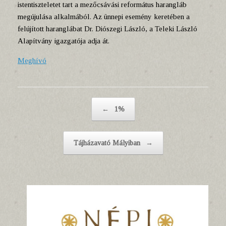
istentiszteletet tart a mezőcsávási református harangláb
megújulása alkalmából. Az ünnepi esemény keretében a
felújított haranglábat Dr. Diószegi László, a Teleki László
Alapítvány igazgatója adja át.
Meghívó
Post navigation
←
1%
Tájházavató Mályiban
→