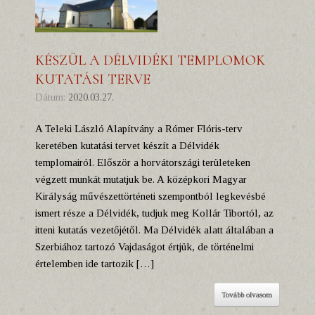
KÉSZÜL A DÉLVIDÉKI TEMPLOMOK
KUTATÁSI TERVE
Dátum:
2020.03.27.
A Teleki László Alapítvány a Rómer Flóris-terv
keretében kutatási tervet készít a Délvidék
templomairól. Először a horvátországi területeken
végzett munkát mutatjuk be. A középkori Magyar
Királyság művészettörténeti szempontból legkevésbé
ismert része a Délvidék, tudjuk meg Kollár Tibortól, az
itteni kutatás vezetőjétől. Ma Délvidék alatt általában a
Szerbiához tartozó Vajdaságot értjük, de történelmi
értelemben ide tartozik […]
Tovább olvasom