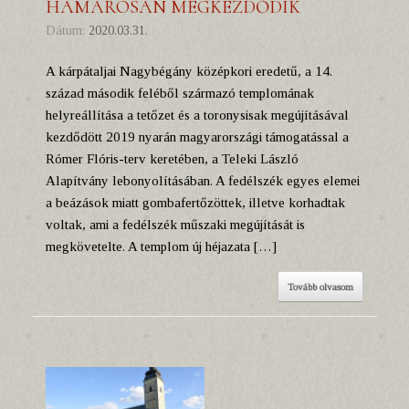
HAMAROSAN MEGKEZDŐDIK
Dátum:
2020.03.31.
A kárpátaljai Nagybégány középkori eredetű, a 14.
század második feléből származó templomának
helyreállítása a tetőzet és a toronysisak megújításával
kezdődött 2019 nyarán magyarországi támogatással a
Rómer Flóris-terv keretében, a Teleki László
Alapítvány lebonyolításában. A fedélszék egyes elemei
a beázások miatt gombafertőzöttek, illetve korhadtak
voltak, ami a fedélszék műszaki megújítását is
megkövetelte. A templom új héjazata […]
Tovább olvasom