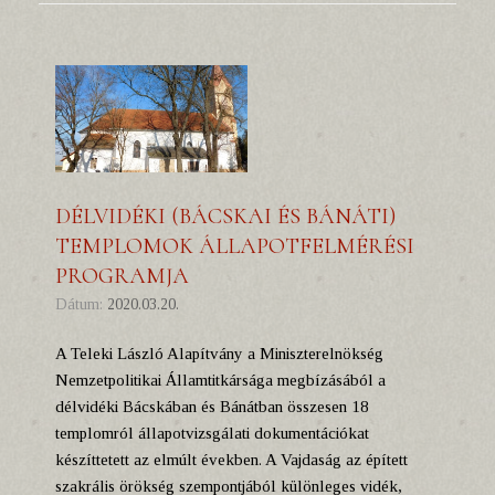
DÉLVIDÉKI (BÁCSKAI ÉS BÁNÁTI)
TEMPLOMOK ÁLLAPOTFELMÉRÉSI
PROGRAMJA
Dátum:
2020.03.20.
A Teleki László Alapítvány a Miniszterelnökség
Nemzetpolitikai Államtitkársága megbízásából a
délvidéki Bácskában és Bánátban összesen 18
templomról állapotvizsgálati dokumentációkat
készíttetett az elmúlt években. A Vajdaság az épített
szakrális örökség szempontjából különleges vidék,