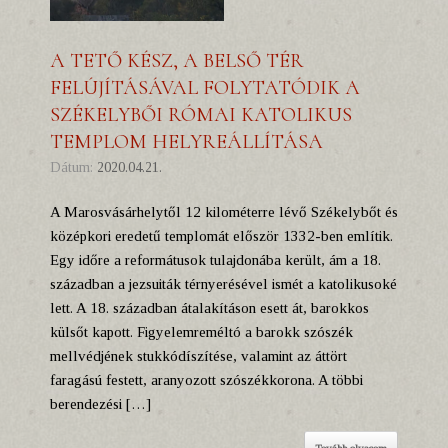
A TETŐ KÉSZ, A BELSŐ TÉR
FELÚJÍTÁSÁVAL FOLYTATÓDIK A
SZÉKELYBŐI RÓMAI KATOLIKUS
TEMPLOM HELYREÁLLÍTÁSA
Dátum:
2020.04.21.
A Marosvásárhelytől 12 kilométerre lévő Székelybőt és
középkori eredetű templomát először 1332-ben említik.
Egy időre a reformátusok tulajdonába került, ám a 18.
században a jezsuiták térnyerésével ismét a katolikusoké
lett. A 18. században átalakításon esett át, barokkos
külsőt kapott. Figyelemreméltó a barokk szószék
mellvédjének stukkódíszítése, valamint az áttört
faragású festett, aranyozott szószékkorona. A többi
berendezési […]
Tovább olvasom