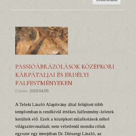
PASSIÓÁBRÁZOLÁSOK KÖZÉPKORI
KÁRPÁTALJAI ÉS ERDÉLYI
FALFESTMÉNYEKEN
Dátum:
2020.04.09.
A Teleki László Alapítvány által felújított több
templomban is rendkívül értékes falfestmény-leletek
kerültek elő. Ezek a középkori műalkotások néhol
világszínvonalúak; nem véletlenül mondta róluk
egyszer egy interjúban Dr. Diószegi László, az