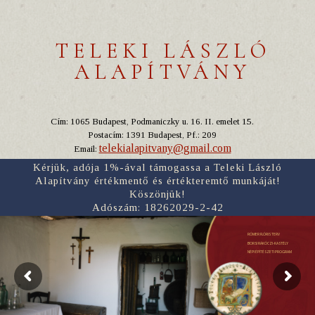
TELEKI LÁSZLÓ
ALAPÍTVÁNY
Cím: 1065 Budapest, Podmaniczky u. 16. II. emelet 15.
Postacím: 1391 Budapest, Pf.: 209
telekialapitvany@gmail.com
Email:
Kérjük, adója 1%-ával támogassa a Teleki László
Alapítvány értékmentő és értékteremtő munkáját!
Köszönjük!
Adószám: 18262029-2-42
RÓMER FLÓRIS TERV
BORSI RÁKÓCZI-KASTÉLY
NÉPI ÉPÍTÉSZETI PROGRAM