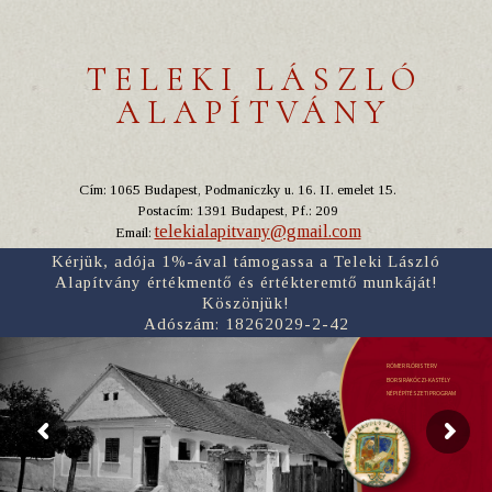
TELEKI LÁSZLÓ
ALAPÍTVÁNY
Cím: 1065 Budapest, Podmaniczky u. 16. II. emelet 15.
Postacím: 1391 Budapest, Pf.: 209
telekialapitvany@gmail.com
Email:
Kérjük, adója 1%-ával támogassa a Teleki László
Alapítvány értékmentő és értékteremtő munkáját!
Köszönjük!
Adószám: 18262029-2-42
RÓMER FLÓRIS TERV
BORSI RÁKÓCZI-KASTÉLY
NÉPI ÉPÍTÉSZETI PROGRAM