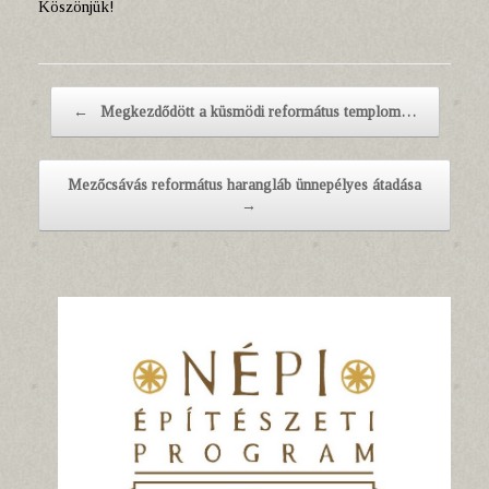
Köszönjük!
Post navigation
←
Megkezdődött a küsmödi református templom…
Mezőcsávás református harangláb ünnepélyes átadása
→