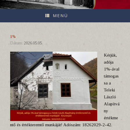
MENÜ
1%
Dátum:
2026.05.05.
Kérjük,
adója
1%-ával
támogas
sa a
Teleki
László
Alapítvá
ny
értékme
ntő és értékteremtő munkáját! Adószám: 18262029-2-42.