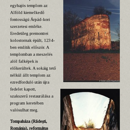
egyhajós templom az
Alföld kiemelkedő
fontosságú Árpád-kori
szerzetesi emléke.
Eredetileg premontrei
kolostornak épült, 1234-
ben említik először. A
templomban a meszelés
alól falképek is
előkerültek. A sokáig tető
nélkül állt templom az
ezredforduló után újra
fedelet kapott,
szakszerű restaurálása a
program keretében
valósulhat meg.
Tompaháza (Rădești,
Románia), református