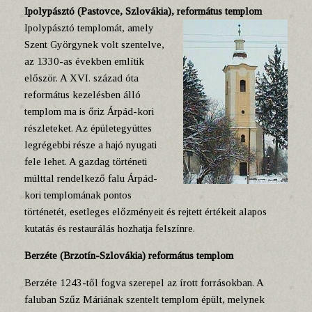
Ipolypásztó (Pastovce, Szlovákia), református templom
Ipolypásztó templomát, amely
Szent Györgynek volt szentelve,
az 1330-as években említik
először. A XVI. század óta
református kezelésben álló
templom ma is őriz Árpád-kori
részleteket. Az épületegyüttes
legrégebbi része a hajó nyugati
fele lehet. A gazdag történeti
múlttal rendelkező falu Árpád-
kori templomának pontos
történetét, esetleges előzményeit és rejtett értékeit alapos
kutatás és restaurálás hozhatja felszínre.
Berzéte (Brzotín-Szlovákia) református templom
Berzéte 1243-től fogva szerepel az írott forrásokban. A
faluban Szűz Máriának szentelt templom épült, melynek