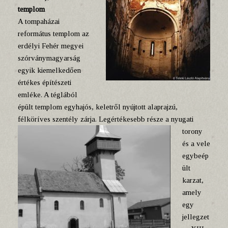
templom
A tompaházai
református templom az
erdélyi Fehér megyei
szórványmagyarság
egyik kiemelkedően
értékes építészeti
emléke. A téglából
épült templom egyhajós, keletről nyújtott alaprajzú,
félköríves szentély zárja.
Legértékesebb része a nyugati
torony
és a vele
egybeép
ült
karzat,
amely
egy
jellegzet