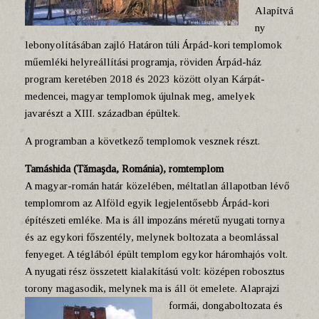
Alapítvá
ny
lebonyolításában zajló Határon túli Árpád-kori templomok
műemléki helyreállítási programja, röviden Árpád-ház
program keretében 2018 és 2023 között olyan Kárpát-
medencei, magyar templomok újulnak meg, amelyek
javarészt a XIII. században épültek.
A programban a következő templomok vesznek részt.
Tamáshida (Tămaşda, Románia), romtemplom
A magyar-román határ közelében, méltatlan állapotban lévő
templomrom az Alföld egyik legjelentősebb Árpád-kori
építészeti emléke. Ma is áll impozáns méretű nyugati tornya
és az egykori főszentély, melynek boltozata a beomlással
fenyeget. A téglából épült templom egykor háromhajós volt.
A nyugati rész összetett kialakítású volt: középen robosztus
torony magasodik, melynek ma is áll öt emelete.
Alaprajzi
formái, dongaboltozata és