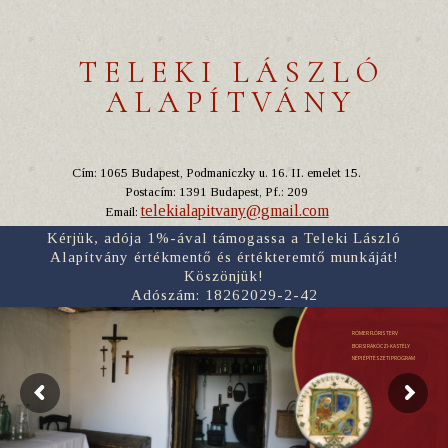
TELEKI LÁSZLÓ
ALAPÍTVÁNY
Cím: 1065 Budapest, Podmaniczky u. 16. II. emelet 15.
Postacím: 1391 Budapest, Pf.: 209
telekialapitvany@gmail.com
Email:
Kérjük, adója 1%-ával támogassa a Teleki László
Alapítvány értékmentő és értékteremtő munkáját!
Köszönjük!
Adószám: 18262029-2-42
RÓMER FLÓRIS TERV
BORSI RÁKÓCZI-KASTÉLY
NÉPI ÉPÍTÉSZETI PROGRAM