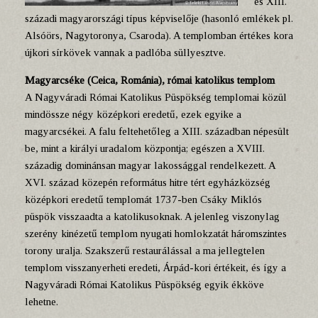
es XIII.
századi magyarországi típus képviselője (hasonló emlékek pl.
Alsóörs, Nagytoronya, Csaroda). A templomban értékes kora
újkori sírkövek vannak a padlóba süllyesztve.
Magyarcséke (Ceica, Románia), római katolikus templom
A Nagyváradi Római Katolikus Püspökség templomai közül
mindössze négy középkori eredetű, ezek egyike a
magyarcsékei. A falu feltehetőleg a XIII. században népesült
be, mint a királyi uradalom központja; egészen a XVIII.
századig dominánsan magyar lakossággal rendelkezett. A
XVI. század közepén református hitre tért egyházközség
középkori eredetű templomát 1737-ben Csáky Miklós
püspök visszaadta a katolikusoknak. A jelenleg viszonylag
szerény kinézetű templom nyugati homlokzatát háromszintes
torony uralja. Szakszerű restaurálással a ma jellegtelen
templom visszanyerheti eredeti, Árpád-kori értékeit, és így a
Nagyváradi Római Katolikus Püspökség egyik ékköve
lehetne.