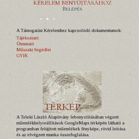
KÉRELEM BENYÚJTÁSÁHOZ
Belépés
A Támogatási Kérelemhez kapcsolódó dokumentumok:
Tájékoztató
Útmutató
Műszaki Segédlet
GYIK
A Teleki László Alapítvány lebonyolításában végzett
műemlékhelyreállítások GoogleMaps térképén látható a
programban felújított műemlékek fényképe, rövid leírása
és az elvégzett munka összefoglalása.