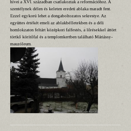
hívei a XVI. században csatlakoztak a reformációhoz. A
szentélynek délen és keleten eredeti ablaka maradt fent.
Ezzel egykorú lehet a dongaboltozatos sekrestye. Az
együttes értékét emeli az ablakbélletekben és a déli
homlokzaton feltárt középkori falfestés, a lőrésekkel áttört
törtkő körítőfal és a templomkertben található Máriássy-
mauzóleum.