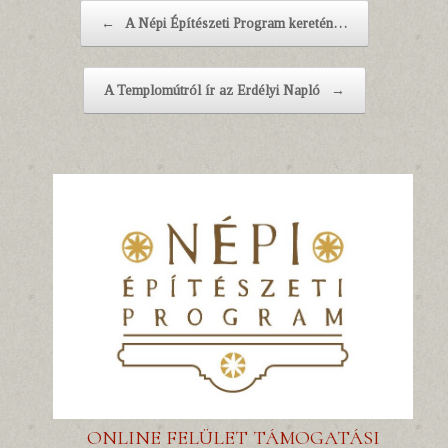
Post navigation
←
A Népi Építészeti Program keretén…
A Templomútról ír az Erdélyi Napló
→
ONLINE FELÜLET TÁMOGATÁSI