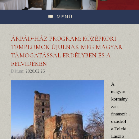
MENÜ
ÁRPÁD-HÁZ PROGRAM: KÖZÉPKORI
TEMPLOMOK ÚJULNAK MEG MAGYAR
TÁMOGATÁSSAL ERDÉLYBEN ÉS A
FELVIDÉKEN
Dátum:
2020.02.26.
A
magyar
kormány
zati
finanszír
ozásból
a Teleki
László