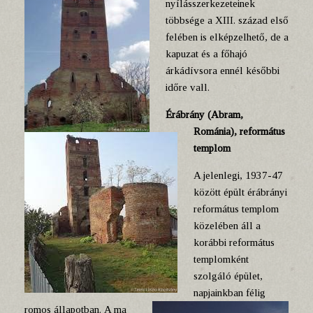
nyílásszerkezeteinek
többsége a XIII. század első
felében is elképzelhető, de a
kapuzat és a főhajó
árkádívsora ennél későbbi
időre vall.
Érábrány (Abram,
Románia), református
templom
A jelenlegi, 1937-47
között épült érábrányi
református templom
közelében áll a
korábbi református
templomként
szolgáló épület,
napjainkban félig
romos állapotban.
A ma