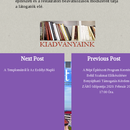
építészeti és a restaurátori beavatkozások módszereit tárja
a látogatók elé.
Next Post
Previous Post
A Templomútról Ír Az Erdélyi Napló
A Népi Építészeti Program Kereté
Belül Szakmai Előkészítésre
Benyújtható Támogatás Kérelem
ZÁRÓ Időpontja 2020. Február 20
17:00 Óra.