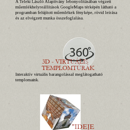
A Teleki László Alapítvány lebonyolításában végzett
műemlékhelyreállítások GoogleMaps térképén látható a
programban felújított műemlékek fényképe, rövid leírása
és az elvégzett munka összefoglalása.
Interaktív virtuális barangolással meglátogatható
templomaink.