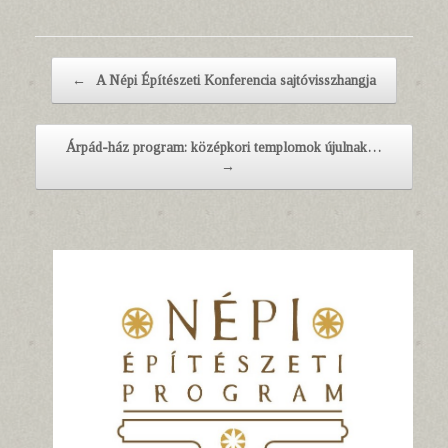
Post navigation
←
A Népi Építészeti Konferencia sajtóvisszhangja
Árpád-ház program: középkori templomok újulnak…
→