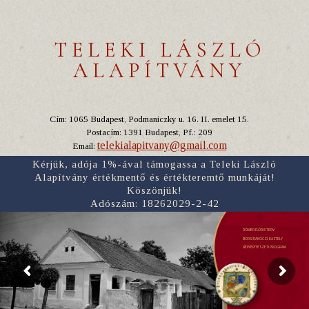
TELEKI LÁSZLÓ
ALAPÍTVÁNY
Cím: 1065 Budapest, Podmaniczky u. 16. II. emelet 15.
Postacím: 1391 Budapest, Pf.: 209
telekialapitvany@gmail.com
Email:
Kérjük, adója 1%-ával támogassa a Teleki László
Alapítvány értékmentő és értékteremtő munkáját!
Köszönjük!
Adószám: 18262029-2-42
RÓMER FLÓRIS TERV
BORSI RÁKÓCZI-KASTÉLY
NÉPI ÉPÍTÉSZETI PROGRAM