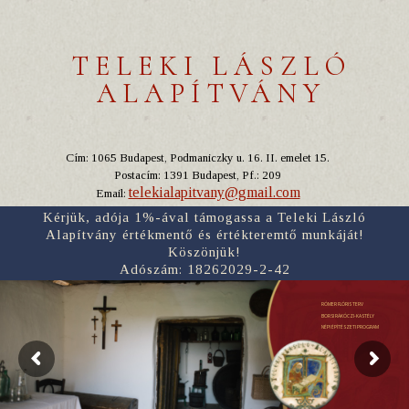
TELEKI LÁSZLÓ
ALAPÍTVÁNY
Cím: 1065 Budapest, Podmaniczky u. 16. II. emelet 15.
Postacím: 1391 Budapest, Pf.: 209
telekialapitvany@gmail.com
Email:
Kérjük, adója 1%-ával támogassa a Teleki László
Alapítvány értékmentő és értékteremtő munkáját!
Köszönjük!
Adószám: 18262029-2-42
RÓMER FLÓRIS TERV
BORSI RÁKÓCZI-KASTÉLY
NÉPI ÉPÍTÉSZETI PROGRAM