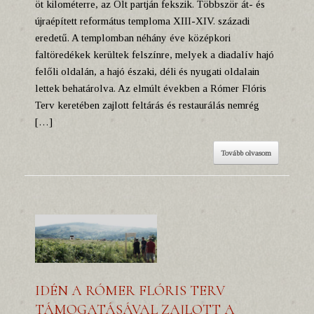
öt kilométerre, az Olt partján fekszik. Többször át- és
újraépített református temploma XIII-XIV. századi
eredetű. A templomban néhány éve középkori
faltöredékek kerültek felszínre, melyek a diadalív hajó
felőli oldalán, a hajó északi, déli és nyugati oldalain
lettek behatárolva. Az elmúlt években a Rómer Flóris
Terv keretében zajlott feltárás és restaurálás nemrég
[…]
Tovább olvasom
IDÉN A RÓMER FLÓRIS TERV
TÁMOGATÁSÁVAL ZAJLOTT A