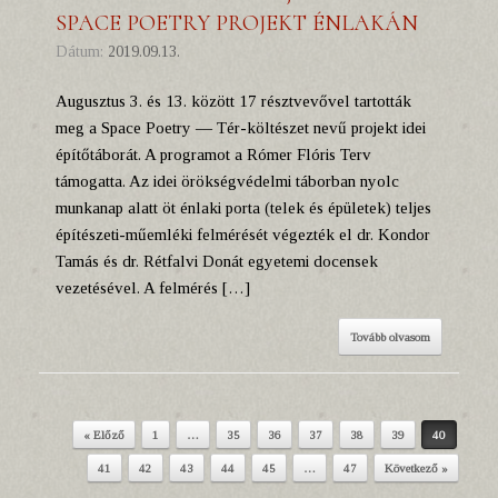
SPACE POETRY PROJEKT ÉNLAKÁN
Dátum:
2019.09.13.
Augusztus 3. és 13. között 17 résztvevővel tartották
meg a Space Poetry — Tér-költészet nevű projekt idei
építőtáborát. A programot a Rómer Flóris Terv
támogatta. Az idei örökségvédelmi táborban nyolc
munkanap alatt öt énlaki porta (telek és épületek) teljes
építészeti-műemléki felmérését végezték el dr. Kondor
Tamás és dr. Rétfalvi Donát egyetemi docensek
vezetésével. A felmérés […]
Tovább olvasom
« Előző
1
…
35
36
37
38
39
40
Post navigation
41
42
43
44
45
…
47
Következő »