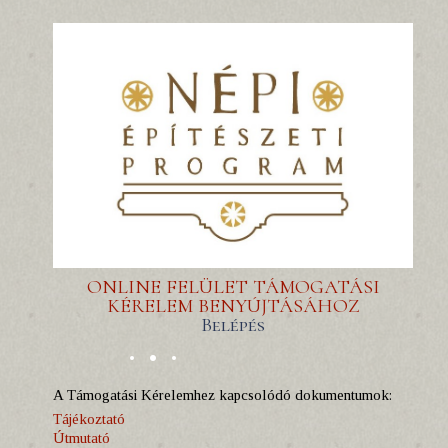
ONLINE FELÜLET TÁMOGATÁSI
KÉRELEM BENYÚJTÁSÁHOZ
Belépés
A Támogatási Kérelemhez kapcsolódó dokumentumok:
Tájékoztató
Útmutató