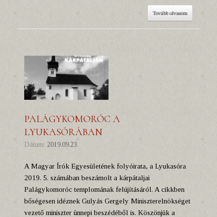
Tovább olvasom
PALÁGYKOMORÓC A
LYUKASÓRÁBAN
Dátum:
2019.09.23.
A Magyar Írók Egyesületének folyóirata, a Lyukasóra
2019. 5. számában beszámolt a kárpátaljai
Palágykomoróc templomának felújításáról. A cikkben
bőségesen idéznek Gulyás Gergely Miniszterelnökséget
vezető miniszter ünnepi beszédéből is. Köszönjük a