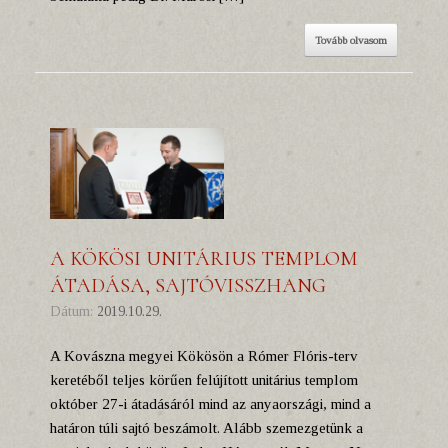
Tovább olvasom
A KÖKÖSI UNITÁRIUS TEMPLOM
ÁTADÁSA, SAJTÓVISSZHANG
Dátum:
2019.10.29.
A Kovászna megyei Kökösön a Rómer Flóris-terv
keretéből teljes körűen felújított unitárius templom
október 27-i átadásáról mind az anyaországi, mind a
határon túli sajtó beszámolt. Alább szemezgetünk a