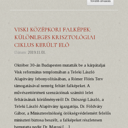
Tovább olvasom
VISKI KÖZÉPKORI FALKÉPEK:
KÜLÖNLEGES KRISZTOLÓGIAI
CIKLUS KERÜLT ELŐ
Dátum:
2019.11.01.
Október 30-án Budapesten mutatták be a kárpátaljai
Visk református templomában a Teleki László
Alapítvány lebonyolításában, a Rómer Flóris Terv
támogatásával nemrég feltárt falképeket. A
művészettörténeti szenzációnak számító lelet
feltárásának körülményeiről Dr. Diószegi László, a
Teleki László Alapítvány igazgatója, Dr. Földváry
Gábor, a Miniszterelnökség örökségvédelemért felelős
miniszteri biztosa beszélt, a falképeket részletesen
bemutatta pedig Dr. Marosi […]