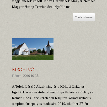
megjelenések között. Index Háromszék Magyar Nemzet
Magyar Hírlap Tervlap Székelyföld.ma
Tovább olvasom
MEGHÍVÓ
Dátum:
2019.10.25.
A Teleki László Alapítvány és a Kökösi Unitárius
Egyházközség tisztelettel meghívja Kökösre (Erdély) a
Rómer Flóris Terv keretében felújított kökösi unitárius
templom ünnepélyes átadására 2019. október 27-én