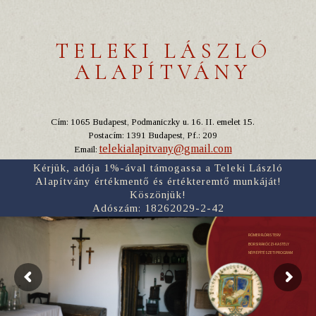
TELEKI LÁSZLÓ
ALAPÍTVÁNY
Cím: 1065 Budapest, Podmaniczky u. 16. II. emelet 15.
Postacím: 1391 Budapest, Pf.: 209
telekialapitvany@gmail.com
Email:
Kérjük, adója 1%-ával támogassa a Teleki László
Alapítvány értékmentő és értékteremtő munkáját!
Köszönjük!
Adószám: 18262029-2-42
RÓMER FLÓRIS TERV
BORSI RÁKÓCZI-KASTÉLY
NÉPI ÉPÍTÉSZETI PROGRAM