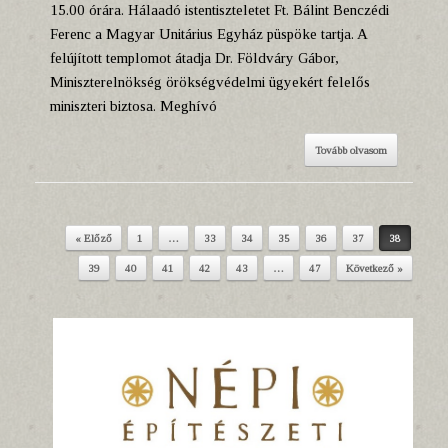
15.00 órára. Hálaadó istentiszteletet Ft. Bálint Benczédi
Ferenc a Magyar Unitárius Egyház püspöke tartja. A
felújított templomot átadja Dr. Földváry Gábor,
Miniszterelnökség örökségvédelmi ügyekért felelős
miniszteri biztosa. Meghívó
Tovább olvasom
« Előző
1
…
33
34
35
36
37
38
Post navigation
39
40
41
42
43
…
47
Következő »