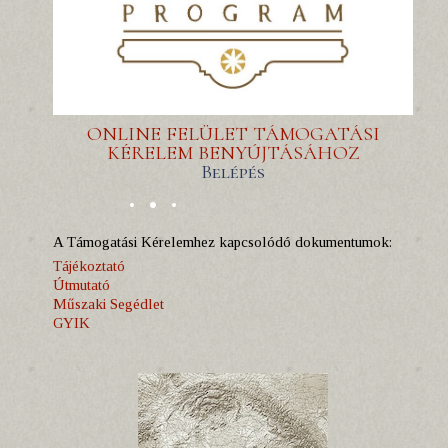
ONLINE FELÜLET TÁMOGATÁSI
KÉRELEM BENYÚJTÁSÁHOZ
Belépés
A Támogatási Kérelemhez kapcsolódó dokumentumok:
Tájékoztató
Útmutató
Műszaki Segédlet
GYIK