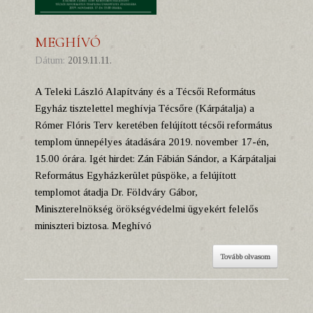
MEGHÍVÓ
Dátum:
2019.11.11.
A Teleki László Alapítvány és a Técsői Református
Egyház tisztelettel meghívja Técsőre (Kárpátalja) a
Rómer Flóris Terv keretében felújított técsői református
templom ünnepélyes átadására 2019. november 17-én,
15.00 órára. Igét hirdet: Zán Fábián Sándor, a Kárpátaljai
Református Egyházkerület püspöke, a felújított
templomot átadja Dr. Földváry Gábor,
Miniszterelnökség örökségvédelmi ügyekért felelős
miniszteri biztosa. Meghívó
Tovább olvasom