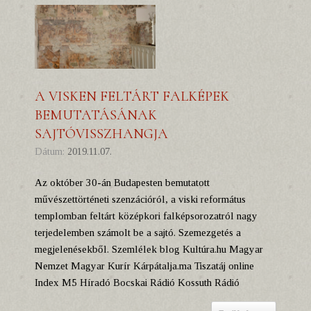
A VISKEN FELTÁRT FALKÉPEK
BEMUTATÁSÁNAK
SAJTÓVISSZHANGJA
Dátum:
2019.11.07.
Az október 30-án Budapesten bemutatott
művészettörténeti szenzációról, a viski református
templomban feltárt középkori falképsorozatról nagy
terjedelemben számolt be a sajtó. Szemezgetés a
megjelenésekből. Szemlélek blog Kultúra.hu Magyar
Nemzet Magyar Kurír Kárpátalja.ma Tiszatáj online
Index M5 Híradó Bocskai Rádió Kossuth Rádió