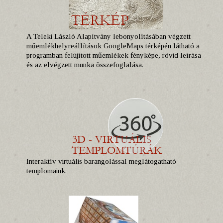
A Teleki László Alapítvány lebonyolításában végzett
műemlékhelyreállítások GoogleMaps térképén látható a
programban felújított műemlékek fényképe, rövid leírása
és az elvégzett munka összefoglalása.
Interaktív virtuális barangolással meglátogatható
templomaink.