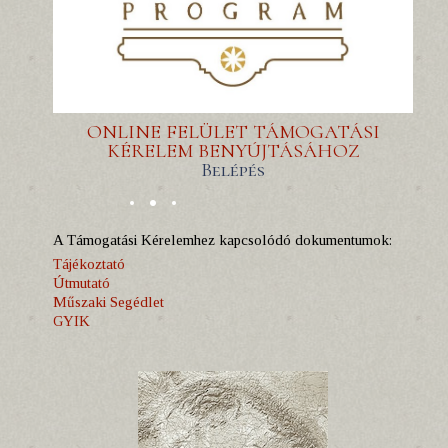
ONLINE FELÜLET TÁMOGATÁSI
KÉRELEM BENYÚJTÁSÁHOZ
Belépés
A Támogatási Kérelemhez kapcsolódó dokumentumok:
Tájékoztató
Útmutató
Műszaki Segédlet
GYIK