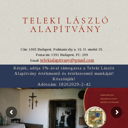
TELEKI LÁSZLÓ
ALAPÍTVÁNY
Cím: 1065 Budapest, Podmaniczky u. 16. II. emelet 15.
Postacím: 1391 Budapest, Pf.: 209
telekialapitvany@gmail.com
Email:
Kérjük, adója 1%-ával támogassa a Teleki László
Alapítvány értékmentő és értékteremtő munkáját!
Köszönjük!
Adószám: 18262029-2-42
RÓMER FLÓRIS TERV
BORSI RÁKÓCZI-KASTÉLY
NÉPI ÉPÍTÉSZETI PROGRAM