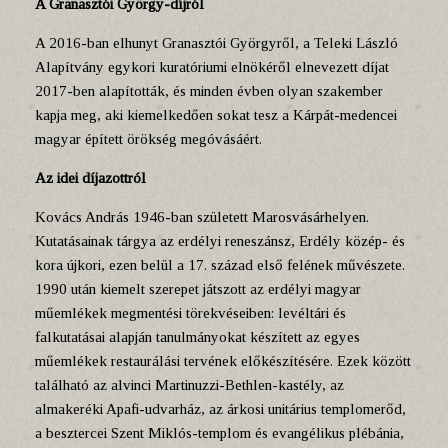
A Granasztói György-díjról
A 2016-ban elhunyt Granasztói Györgyről, a Teleki László
Alapítvány egykori kuratóriumi elnökéről elnevezett díjat
2017-ben alapították, és minden évben olyan szakember
kapja meg, aki kiemelkedően sokat tesz a Kárpát-medencei
magyar épített örökség megóvásáért.
Az idei díjazottról
Kovács András 1946-ban született Marosvásárhelyen.
Kutatásainak tárgya az erdélyi reneszánsz, Erdély közép- és
kora újkori, ezen belül a 17. század első felének művészete.
1990 után kiemelt szerepet játszott az erdélyi magyar
műemlékek megmentési törekvéseiben: levéltári és
falkutatásai alapján tanulmányokat készített az egyes
műemlékek restaurálási tervének előkészítésére. Ezek között
található az alvinci Martinuzzi-Bethlen-kastély, az
almakeréki Apafi-udvarház, az árkosi unitárius templomerőd,
a besztercei Szent Miklós-templom és evangélikus plébánia,