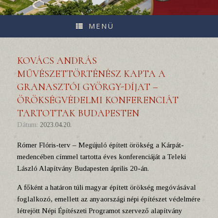
MENÜ
KOVÁCS ANDRÁS
MŰVÉSZETTÖRTÉNÉSZ KAPTA A
GRANASZTÓI GYÖRGY-DÍJAT –
ÖRÖKSÉGVÉDELMI KONFERENCIÁT
TARTOTTAK BUDAPESTEN
Dátum:
2023.04.20.
Rómer Flóris-terv – Megújuló épített örökség a Kárpát-
medencében címmel tartotta éves konferenciáját a Teleki
László Alapítvány Budapesten április 20-án.
A főként a határon túli magyar épített örökség megóvásával
foglalkozó, emellett az anyaországi népi építészet védelmére
létrejött Népi Építészeti Programot szervező alapítvány