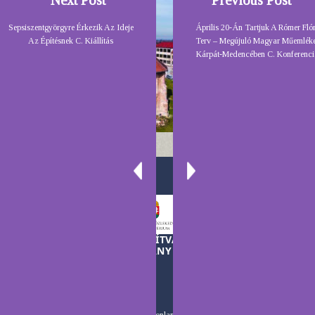
Next Post
Previous Post
Sepsiszentgyörgyre Érkezik Az Ideje
Április 20-Án Tartjuk A Rómer Flór
Az Építésnek C. Kiállítás
Terv – Megújuló Magyar Műemlék
Kárpát-Medencében C. Konferenci
A TELEKI LÁSZLÓ ALAPÍTVÁNY MŰKÖDÉSÉT A
MAGYAR KORMÁNY TÁMOGATJA