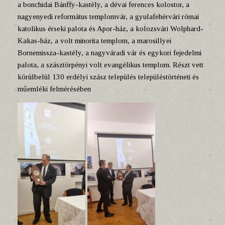
a bonchidai Bánffy-kastély, a dévai ferences kolostor, a
nagyenyedi református templomvár, a gyulafehérvári római
katolikus érseki palota és Apor-ház, a kolozsvári Wolphard-
Kakas-ház, a volt minorita templom, a marosillyei
Bornemissza-kastély, a nagyváradi vár és egykori fejedelmi
palota, a szásztörpényi volt evangélikus templom. Részt vett
körülbelül 130 erdélyi szász település településtörténeti és
műemléki felmérésében