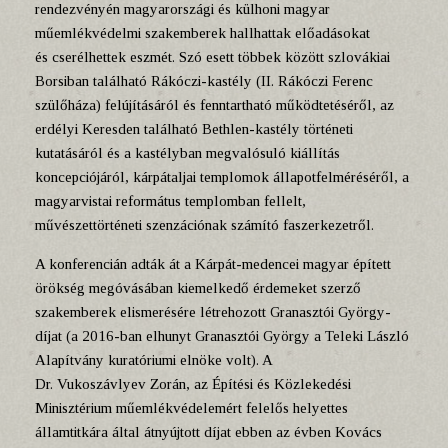
rendezvényén magyarországi és külhoni magyar
műemlékvédelmi szakemberek hallhattak előadásokat
és cserélhettek eszmét. Szó esett többek között szlovákiai
Borsiban található Rákóczi-kastély (II. Rákóczi Ferenc
szülőháza) felújításáról és fenntartható működtetéséről, az
erdélyi Keresden található Bethlen-kastély történeti
kutatásáról és a kastélyban megvalósuló kiállítás
koncepciójáról, kárpátaljai templomok állapotfelméréséről, a
magyarvistai református templomban fellelt,
művészettörténeti szenzációnak számító faszerkezetről.
A konferencián adták át a Kárpát-medencei magyar épített
örökség megóvásában kiemelkedő érdemeket szerző
szakemberek elismerésére létrehozott Granasztói György-
díjat (a 2016-ban elhunyt Granasztói György a Teleki László
Alapítvány kuratóriumi elnöke volt). A
Dr. Vukoszávlyev Zorán, az Építési és Közlekedési
Minisztérium műemlékvédelemért felelős helyettes
államtitkára által átnyújtott díjat ebben az évben Kovács