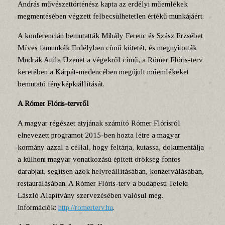
András művészettörténész kapta az erdélyi műemlékek
megmentésében végzett felbecsülhetetlen értékű munkájáért.
A konferencián bemutatták Mihály Ferenc és Szász Erzsébet
Míves famunkák Erdélyben című kötetét, és megnyitották
Mudrák Attila Üzenet a végekről című, a Rómer Flóris-terv
keretében a Kárpát-medencében megújult műemlékeket
bemutató fényképkiállítását.
A Rómer Flóris-tervről
A magyar régészet atyjának számító Rómer Flórisról
elnevezett programot 2015-ben hozta létre a magyar
kormány azzal a céllal, hogy feltárja, kutassa, dokumentálja
a külhoni magyar vonatkozású épített örökség fontos
darabjait, segítsen azok helyreállításában, konzerválásában,
restaurálásában. A Rómer Flóris-terv a budapesti Teleki
László Alapítvány szervezésében valósul meg.
Információk:
http://romerterv.hu
.