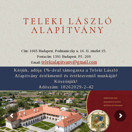
TELEKI LÁSZLÓ
ALAPÍTVÁNY
Cím: 1065 Budapest, Podmaniczky u. 16. II. emelet 15.
Postacím: 1391 Budapest, Pf.: 209
telekialapitvany@gmail.com
Email:
Kérjük, adója 1%-ával támogassa a Teleki László
Alapítvány értékmentő és értékteremtő munkáját!
Köszönjük!
Adószám: 18262029-2-42
RÓMER FLÓRIS TERV
BORSI RÁKÓCZI-KASTÉLY
NÉPI ÉPÍTÉSZETI PROGRAM