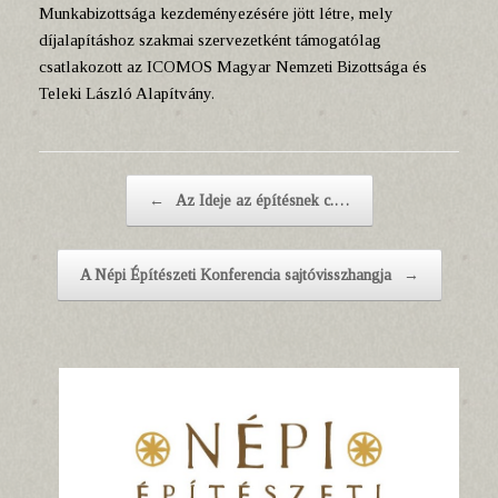
Munkabizottsága kezdeményezésére jött létre, mely
díjalapításhoz szakmai szervezetként támogatólag
csatlakozott az ICOMOS Magyar Nemzeti Bizottsága és
Teleki László Alapítvány.
Post navigation
←
Az Ideje az építésnek c.…
A Népi Építészeti Konferencia sajtóvisszhangja
→