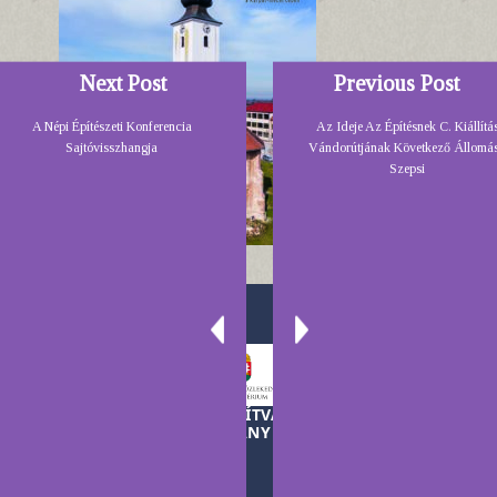
Next Post
Previous Post
A Népi Építészeti Konferencia
Az Ideje Az Építésnek C. Kiállítá
Sajtóvisszhangja
Vándorútjának Következő Állomá
Szepsi
A TELEKI LÁSZLÓ ALAPÍTVÁNY MŰKÖDÉSÉT A
MAGYAR KORMÁNY TÁMOGATJA