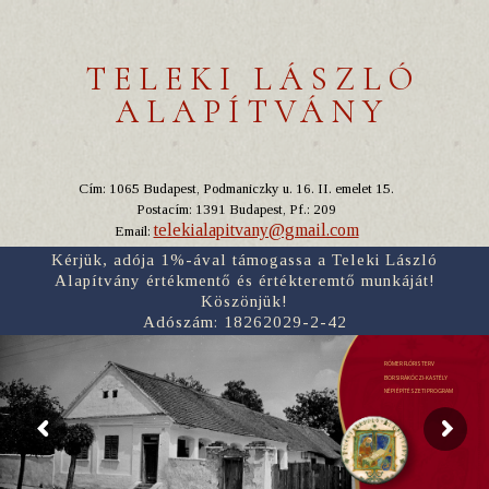
TELEKI LÁSZLÓ
ALAPÍTVÁNY
Cím: 1065 Budapest, Podmaniczky u. 16. II. emelet 15.
Postacím: 1391 Budapest, Pf.: 209
telekialapitvany@gmail.com
Email:
Kérjük, adója 1%-ával támogassa a Teleki László
Alapítvány értékmentő és értékteremtő munkáját!
Köszönjük!
Adószám: 18262029-2-42
RÓMER FLÓRIS TERV
BORSI RÁKÓCZI-KASTÉLY
NÉPI ÉPÍTÉSZETI PROGRAM