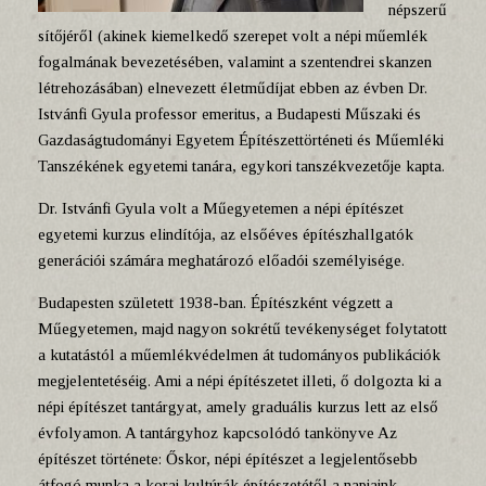
népszerű
sítőjéről (akinek kiemelkedő szerepet volt a népi műemlék
fogalmának bevezetésében, valamint a szentendrei skanzen
létrehozásában) elnevezett életműdíjat ebben az évben Dr.
Istvánfi Gyula professor emeritus, a Budapesti Műszaki és
Gazdaságtudományi Egyetem Építészettörténeti és Műemléki
Tanszékének egyetemi tanára, egykori tanszékvezetője kapta.
Dr. Istvánfi Gyula volt a Műegyetemen a népi építészet
egyetemi kurzus elindítója, az elsőéves építészhallgatók
generációi számára meghatározó előadói személyisége.
Budapesten született 1938-ban. Építészként végzett a
Műegyetemen, majd nagyon sokrétű tevékenységet folytatott
a kutatástól a műemlékvédelmen át tudományos publikációk
megjelentetéséig. Ami a népi építészetet illeti, ő dolgozta ki a
népi építészet tantárgyat, amely graduális kurzus lett az első
évfolyamon. A tantárgyhoz kapcsolódó tankönyve Az
építészet története: Őskor, népi építészet a legjelentősebb
átfogó munka a korai kultúrák építészetétől a napjaink