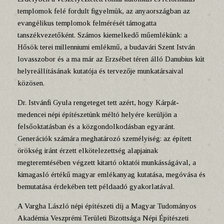
templomok felé fordult figyelmük, az anyaországban az
evangélikus templomok felmérését támogatta
tanszékvezetőként. Számos kiemelkedő műemlékünk: a
Hősök terei millenniumi emlékmű, a budavári Szent István
lovasszobor és a ma már az Erzsébet téren álló Danubius kút
helyreállításának kutatója és tervezője munkatársaival
közösen.
Dr. Istvánfi Gyula rengeteget tett azért, hogy Kárpát-
medencei népi építészetünk méltó helyére kerüljön a
felsőoktatásban és a közgondolkodásban egyaránt.
Generációk számára meghatározó személyiség: az épített
örökség iránt érzett elkötelezettség alapjainak
megteremtésében végzett kitartó oktatói munkásságával, a
kimagasló értékű magyar emlékanyag kutatása, megóvása és
bemutatása érdekében tett példaadó gyakorlatával.
A Vargha László népi építészeti díj a Magyar Tudományos
Akadémia Veszprémi Területi Bizottsága Népi Építészeti