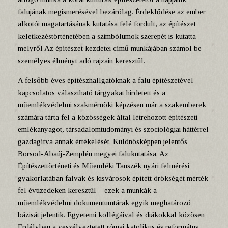
falujának megismerésével bezárólag. Érdeklődése az ember
alkotói magatartásának kutatása felé fordult, az építészet
keletkezéstörténetében a szimbólumok szerepét is kutatta –
melyről Az építészet kezdetei című munkájában számol be
személyes élményt adó rajzain keresztül.
A felsőbb éves építészhallgatóknak a falu építészetével
kapcsolatos választható tárgyakat hirdetett és a
műemlékvédelmi szakmérnöki képzésen már a szakemberek
számára tárta fel a közösségek által létrehozott építészeti
emlékanyagot, társadalomtudományi és szociológiai háttérrel
gazdagítva annak értékelését. Különösképpen jelentős
Borsod-Abaúj-Zemplén megyei falukutatása. Az
Építészettörténeti és Műemléki Tanszék nyári felmérési
gyakorlatában falvak és kisvárosok épített örökségét mérték
fel évtizedeken keresztül – ezek a munkák a
műemlékvédelmi dokumentumtárak egyik meghatározó
bázisát jelentik. Egyetemi kollégáival és diákokkal közösen
Erdélyben a veszélyeztetett római katolikus és református