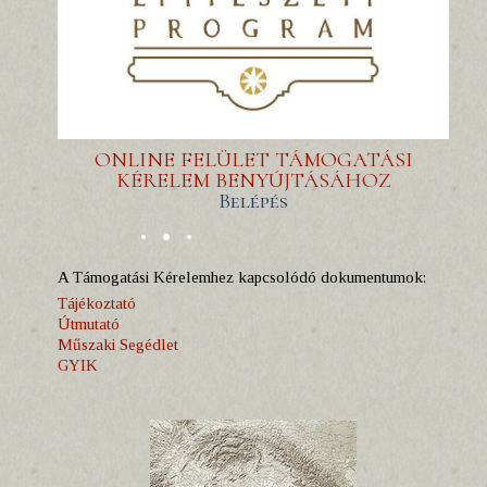
ONLINE FELÜLET TÁMOGATÁSI
KÉRELEM BENYÚJTÁSÁHOZ
Belépés
A Támogatási Kérelemhez kapcsolódó dokumentumok:
Tájékoztató
Útmutató
Műszaki Segédlet
GYIK