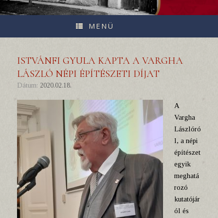
MENÜ
ISTVÁNFI GYULA KAPTA A VARGHA
LÁSZLÓ NÉPI ÉPÍTÉSZETI DÍJAT
Dátum:
2020.02.18.
A
Vargha
Lászlóró
l, a népi
építészet
egyik
meghatá
rozó
kutatójár
ól és