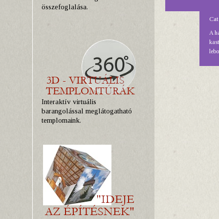
összefoglalása.
Cat
A ha
kast
lebo
Interaktív virtuális
barangolással meglátogatható
templomaink.