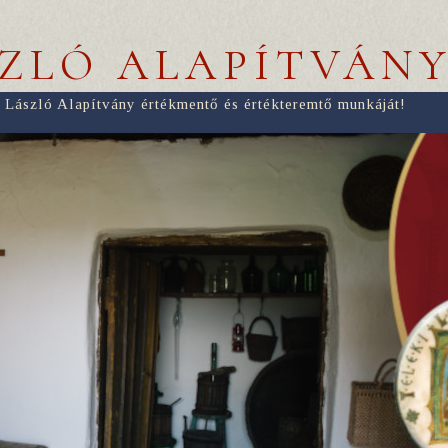
SZLÓ ALAPÍTVÁN
 László Alapítvány értékmentő és értékteremtő munkáját!