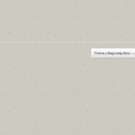
Tízéves a Magyarság Háza