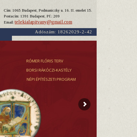
Cím: 1065 Budapest, Podmaniczky u. 16. II. emelet 15.
Y
Postacím: 1391 Budapest, Pf.: 209
telekialapitvany@gmail.com
Email:
Adószám: 18262029-2-42
RÓMER FLÓRIS TERV
BORSI RÁKÓCZI-KASTÉLY
NÉPI ÉPÍTÉSZETI PROGRAM