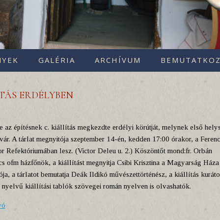
NYEK
GALÉRIA
ARCHÍVUM
BEMUTATKOZ
LÍTÁS ERDÉLYBEN
e az építésnek c. kiállítás megkezdte erdélyi körútját, melynek első hely
ár. A tárlat megnyitója szeptember 14-én, kedden 17:00 órakor, a Feren
r Refektóriumában lesz. (Victor Deleu u. 2.) Köszöntőt mond:fr. Orbán
s ofm házfőnök, a kiállítást megnyitja Csibi Krisztina a Magyarság Háza
ója, a tárlatot bemutatja Deák Ildikó művészettörténész, a kiállítás kuráto
nyelvű kiállítási tablók szövegei román nyelven is olvashatók.
vó