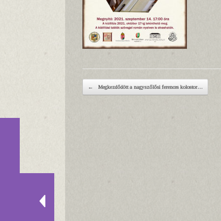
Post navigation
←
Megkezdődött a nagyszőlősi ferences kolostor…