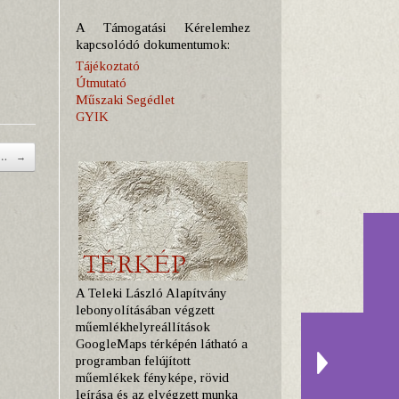
A Támogatási Kérelemhez
kapcsolódó dokumentumok:
Tájékoztató
Útmutató
Műszaki Segédlet
GYIK
 —…
→
A Teleki László Alapítvány
lebonyolításában végzett
műemlékhelyreállítások
GoogleMaps térképén látható a
programban felújított
műemlékek fényképe, rövid
leírása és az elvégzett munka