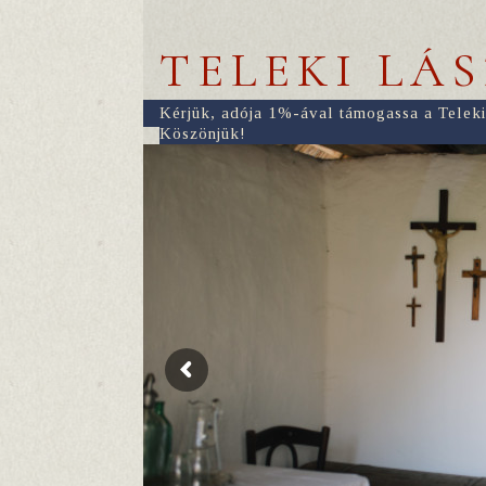
TELEKI LÁ
Kérjük, adója 1%-ával támogassa a Teleki
Köszönjük!