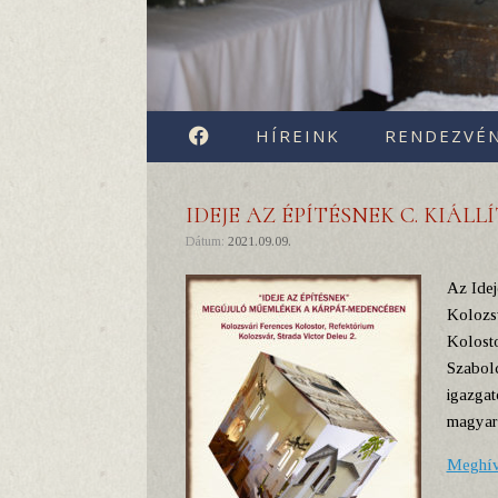
FACEBOOK
HÍREINK
RENDEZVÉ
IDEJE AZ ÉPÍTÉSNEK C. KIÁL
Dátum:
2021.09.09.
Az Idej
Kolozsv
Kolosto
Szabolc
igazgat
magyar 
Meghí