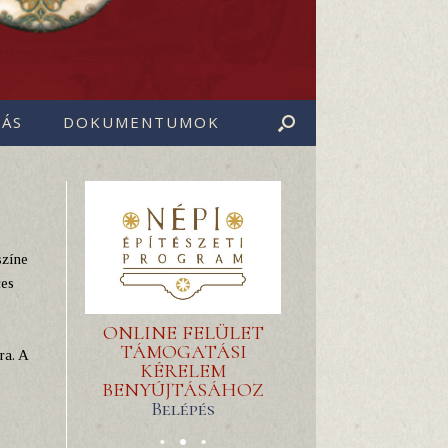
ÁS
DOKUMENTUMOK
színe
ces
ONLINE FELÜLET
TÁMOGATÁSI
ra. A
KÉRELEM
BENYÚJTÁSÁHOZ
Belépés