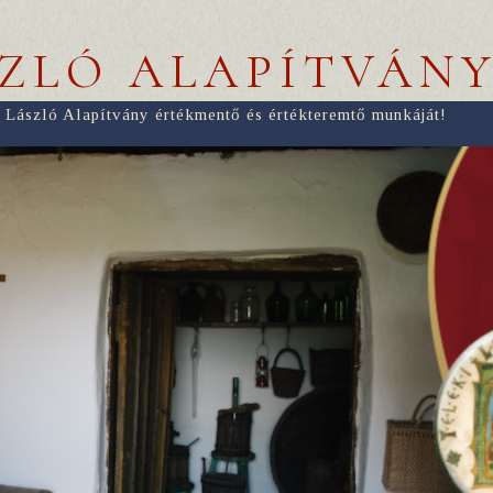
SZLÓ ALAPÍTVÁN
 László Alapítvány értékmentő és értékteremtő munkáját!