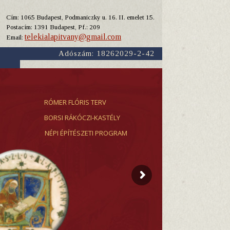
Cím: 1065 Budapest, Podmaniczky u. 16. II. emelet 15.
Y
Postacím: 1391 Budapest, Pf.: 209
telekialapitvany@gmail.com
Email:
Adószám: 18262029-2-42
RÓMER FLÓRIS TERV
BORSI RÁKÓCZI-KASTÉLY
NÉPI ÉPÍTÉSZETI PROGRAM