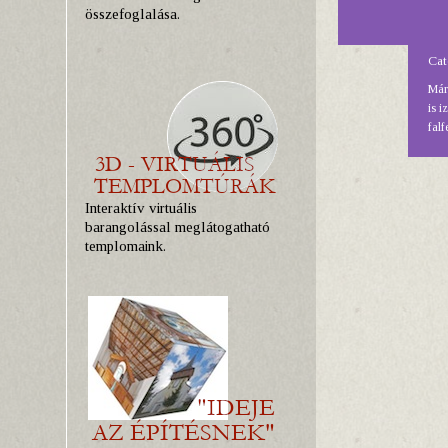
összefoglalása.
Cat
Már 
is 
falf
Interaktív virtuális
barangolással meglátogatható
templomaink.