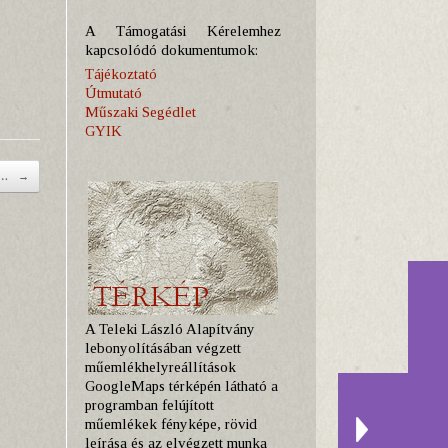
A Támogatási Kérelemhez
kapcsolódó dokumentumok:
Tájékoztató
Útmutató
Műszaki Segédlet
GYIK
us…
→
A Teleki László Alapítvány
lebonyolításában végzett
műemlékhelyreállítások
GoogleMaps térképén látható a
programban felújított
műemlékek fényképe, rövid
leírása és az elvégzett munka