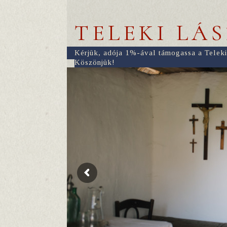
TELEKI LÁ
Kérjük, adója 1%-ával támogassa a Teleki
Köszönjük!