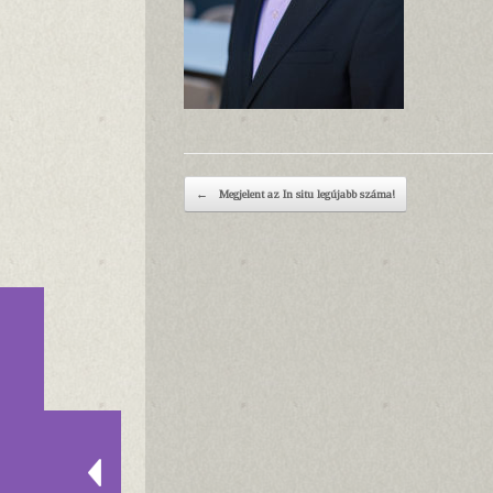
Post navigation
←
Megjelent az In situ legújabb száma!