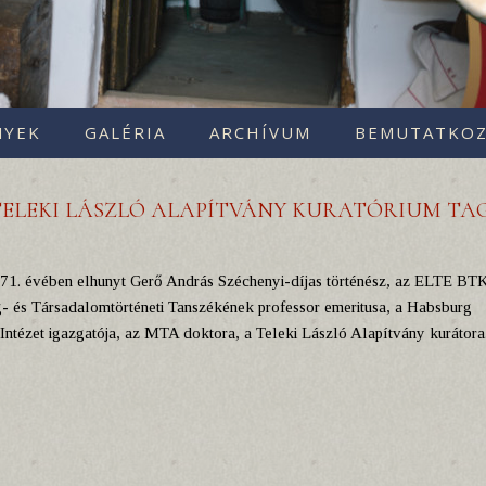
NYEK
GALÉRIA
ARCHÍVUM
BEMUTATKOZ
TELEKI LÁSZLÓ ALAPÍTVÁNY KURATÓRIUM TA
 71. évében elhunyt Gerő András Széchenyi-díjas történész, az ELTE BT
 és Társadalomtörténeti Tanszékének professor emeritusa, a Habsburg
 Intézet igazgatója, az MTA doktora, a Teleki László Alapítvány kurátora