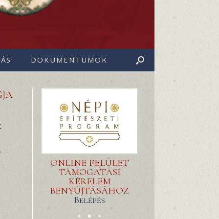
ÁS
DOKUMENTUMOK
GJA
K
.
ONLINE FELÜLET
TÁMOGATÁSI
KÉRELEM
BENYÚJTÁSÁHOZ
Belépés