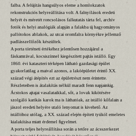
falba. A felújítás hangsúlyos eleme a homlokzatok
rekonstrukciós helyreállítása volt. A falnyílások eredeti
helyét és méretét roncsolásos falkutatás tárta fel, archív
fotók és helyi analógiák alapján a falakba új hagyományos
pallótokos ablakok, az utcai oromfalra környékre jellemző
padlásszellőzők készültek.
A porta történeti értékéhez jelentősen hozzájárul a
fáskamrával, kocsiszínnel kiegészített pajtás istálló. Egy
1860. évi kataszteri térképen látható gazdasági épület
gyakorlatilag a maival azonos, a lakóépületet érintő XX.
század végi átépítés ezt az épületrészt nem érintette.
Részleteiben is átalakítás nélkül maradt fenn napjainkig.
Ácstokos ajtajai vasalataikkal, sőt, a lovak kikötésére
szolgáló karikás karok ma is láthatóak, az istálló kőfalain a
jászol eredeti helyére utaló lenyomat is kivehető. Az
istállóhoz utólag, a XX. század elején épített tyúkól emeletes
kialakítása miatt érdemel figyelmet.
A porta teljes helyreállítása során a tetőre az ácsszerkezet