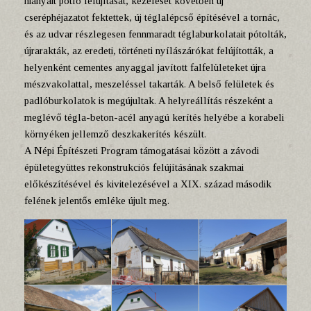
hiányait pótló felújítását, kezelését követően új
cseréphéjazatot fektettek, új téglalépcső építésével a tornác,
és az udvar részlegesen fennmaradt téglaburkolatait pótolták,
újrarakták, az eredeti, történeti nyílászárókat felújították, a
helyenként cementes anyaggal javított falfelületeket újra
mészvakolattal, meszeléssel takarták. A belső felületek és
padlóburkolatok is megújultak. A helyreállítás részeként a
meglévő tégla-beton-acél anyagú kerítés helyébe a korabeli
környéken jellemző deszkakerítés készült.
A Népi Építészeti Program támogatásai között a závodi
épületegyüttes rekonstrukciós felújításának szakmai
előkészítésével és kivitelezésével a XIX. század második
felének jelentős emléke újult meg.