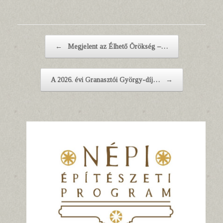
Post navigation
←
Megjelent az Élhető Örökség –…
A 2026. évi Granasztói György-díj…
→