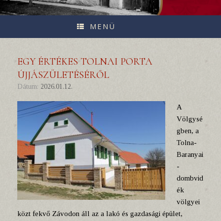
MENÜ
EGY ÉRTÉKES TOLNAI PORTA
ÚJJÁSZÜLETÉSÉRŐL
Dátum:
2026.01.12.
A
Völgysé
gben, a
Tolna-
Baranyai
-
dombvid
ék
völgyei
közt fekvő Závodon áll az a lakó és gazdasági épület,