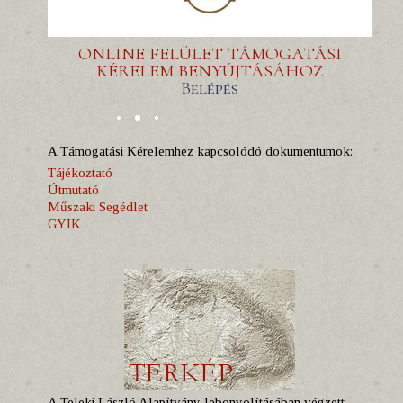
ONLINE FELÜLET TÁMOGATÁSI
KÉRELEM BENYÚJTÁSÁHOZ
Belépés
A Támogatási Kérelemhez kapcsolódó dokumentumok:
Tájékoztató
Útmutató
Műszaki Segédlet
GYIK
A Teleki László Alapítvány lebonyolításában végzett