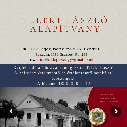
TELEKI LÁSZLÓ
ALAPÍTVÁNY
Cím: 1065 Budapest, Podmaniczky u. 16. II. emelet 15.
Postacím: 1391 Budapest, Pf.: 209
telekialapitvany@gmail.com
Email:
Kérjük, adója 1%-ával támogassa a Teleki László
Alapítvány értékmentő és értékteremtő munkáját!
Köszönjük!
Adószám: 18262029-2-42
RÓMER FLÓRIS TERV
BORSI RÁKÓCZI-KASTÉLY
NÉPI ÉPÍTÉSZETI PROGRAM