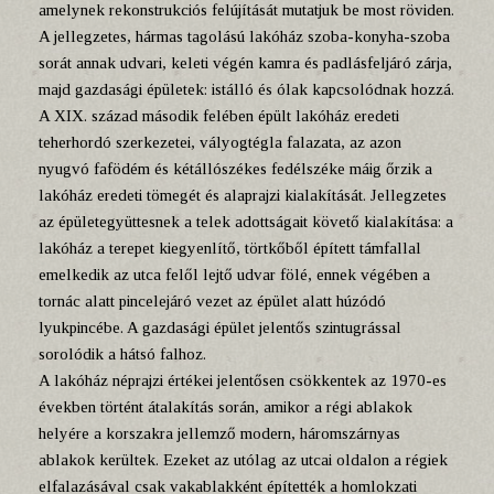
amelynek rekonstrukciós felújítását mutatjuk be most röviden.
A jellegzetes, hármas tagolású lakóház szoba-konyha-szoba
sorát annak udvari, keleti végén kamra és padlásfeljáró zárja,
majd gazdasági épületek: istálló és ólak kapcsolódnak hozzá.
A XIX. század második felében épült lakóház eredeti
teherhordó szerkezetei, vályogtégla falazata, az azon
nyugvó fafödém és kétállószékes fedélszéke máig őrzik a
lakóház eredeti tömegét és alaprajzi kialakítását. Jellegzetes
az épületegyüttesnek a telek adottságait követő kialakítása: a
lakóház a terepet kiegyenlítő, törtkőből épített támfallal
emelkedik az utca felől lejtő udvar fölé, ennek végében a
tornác alatt pincelejáró vezet az épület alatt húzódó
lyukpincébe. A gazdasági épület jelentős szintugrással
sorolódik a hátsó falhoz.
A lakóház néprajzi értékei jelentősen csökkentek az 1970-es
években történt átalakítás során, amikor a régi ablakok
helyére a korszakra jellemző modern, háromszárnyas
ablakok kerültek. Ezeket az utólag az utcai oldalon a régiek
elfalazásával csak vakablakként építették a homlokzati