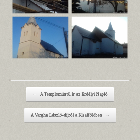
Post navigation
←
A Templomútról ír az Erdélyi Napló
A Vargha László-díjról a Kisalföldben
→