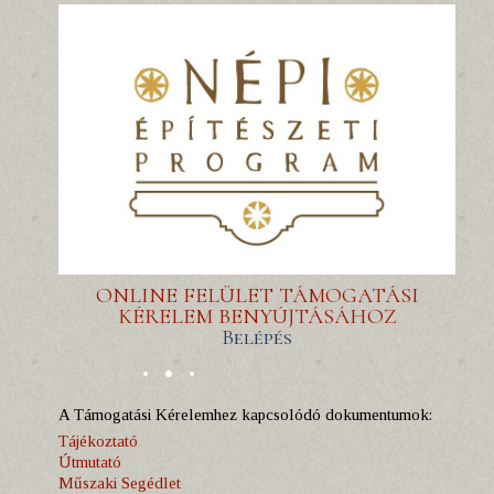
ONLINE FELÜLET TÁMOGATÁSI
KÉRELEM BENYÚJTÁSÁHOZ
Belépés
A Támogatási Kérelemhez kapcsolódó dokumentumok:
Tájékoztató
Útmutató
Műszaki Segédlet