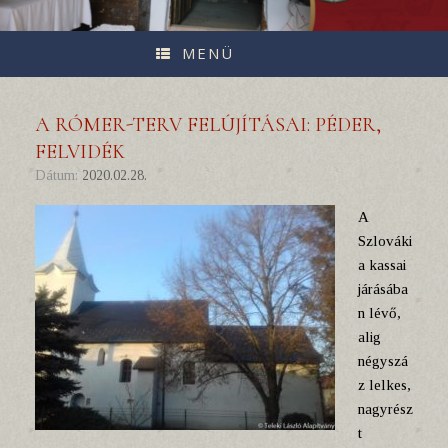
MENÜ
A RÓMER-TERV FELÚJÍTÁSAI: PÉDER,
FELVIDÉK
Dátum:
2020.02.28.
A
Szlováki
a kassai
járásába
n lévő,
alig
négyszá
z lelkes,
nagyrész
t