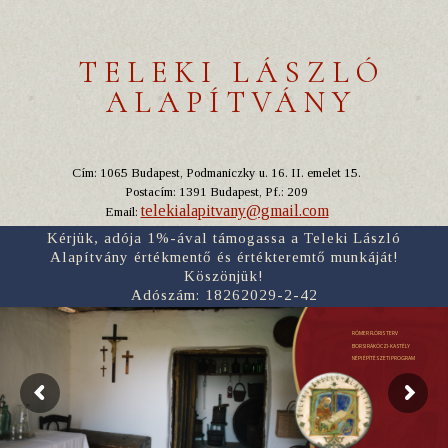
TELEKI LÁSZLÓ
ALAPÍTVÁNY
Cím: 1065 Budapest, Podmaniczky u. 16. II. emelet 15.
Postacím: 1391 Budapest, Pf.: 209
telekialapitvany@gmail.com
Email:
Kérjük, adója 1%-ával támogassa a Teleki László
Alapítvány értékmentő és értékteremtő munkáját!
Köszönjük!
Adószám: 18262029-2-42
RÓMER FLÓRIS TERV
BORSI RÁKÓCZI-KASTÉLY
NÉPI ÉPÍTÉSZETI PROGRAM