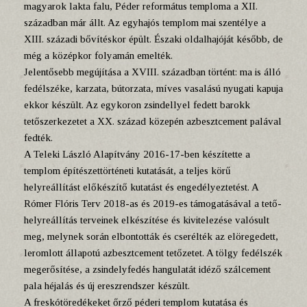
magyarok lakta falu, Péder református temploma a XII.
században már állt. Az egyhajós templom mai szentélye a
XIII. századi bővítéskor épült. Északi oldalhajóját később, de
még a középkor folyamán emelték.
Jelentősebb megújítása a XVIII. században történt: ma is álló
fedélszéke, karzata, bútorzata, míves vasalású nyugati kapuja
ekkor készült. Az egykoron zsindellyel fedett barokk
tetőszerkezetet a XX. század közepén azbesztcement palával
fedték.
A Teleki László Alapítvány 2016-17-ben készítette a
templom építészettörténeti kutatását, a teljes körű
helyreállítást előkészítő kutatást és engedélyeztetést. A
Rómer Flóris Terv 2018-as és 2019-es támogatásával a tető-
helyreállítás terveinek elkészítése és kivitelezése valósult
meg, melynek során elbontották és cserélték az elöregedett,
leromlott állapotú azbesztcement tetőzetet. A tölgy fedélszék
megerősítése, a zsindelyfedés hangulatát idéző szálcement
pala héjalás és új ereszrendszer készült.
A freskótöredékeket őrző péderi templom kutatása és