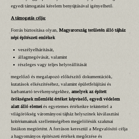
egyedi támogatási kérelem benyújtásával igényelhető.
A támogatás célja:
Forrás biztosítása olyan,
Magyarország területén álló tájház
népi építészeti emlékek
veszélyelhárítását,
állagmegóvását, valamint
részleges vagy teljes helyreállítását
megelőző és megalapozó előkészítő dokumentációk,
kutatások elkészítéséhez, valamint épületfelújítási és
karbantartó tevékenységekhez,
amelyek az épített
örökségnek műemléki értéket képviselő, egyedi védelem
alatt álló elemei
és egyetemes értékeikre tekintettel a
világörökség várományosi tájház helyszínek kiválasztási
kritériumainak szellemiségében megjelölésük szakmai
listákon megtörtént. A forráson keresztül a Megvalósító célja
a hagyományos építészeti értékek megőrzése és