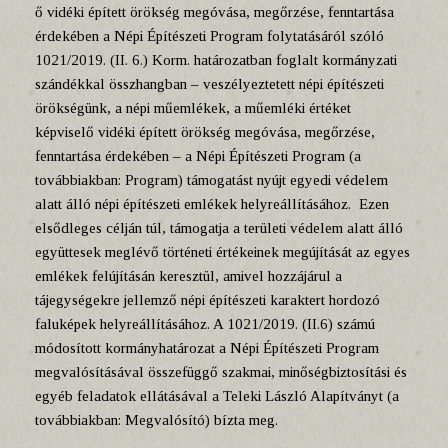
ő vidéki épített örökség megóvása, megőrzése, fenntartása
érdekében a Népi Építészeti Program folytatásáról szóló
1021/2019. (II. 6.) Korm. határozatban foglalt kormányzati
szándékkal összhangban – veszélyeztetett népi építészeti
örökségünk, a népi műemlékek, a műemléki értéket
képviselő vidéki épített örökség megóvása, megőrzése,
fenntartása érdekében – a Népi Építészeti Program (a
továbbiakban: Program) támogatást nyújt egyedi védelem
alatt álló népi építészeti emlékek helyreállításához. Ezen
elsődleges célján túl, támogatja a területi védelem alatt álló
együttesek meglévő történeti értékeinek megújítását az egyes
emlékek felújításán keresztül, amivel hozzájárul a
tájegységekre jellemző népi építészeti karaktert hordozó
faluképek helyreállításához. A 1021/2019. (II.6) számú
módosított kormányhatározat a Népi Építészeti Program
megvalósításával összefüggő szakmai, minőségbiztosítási és
egyéb feladatok ellátásával a Teleki László Alapítványt (a
továbbiakban: Megvalósító) bízta meg.