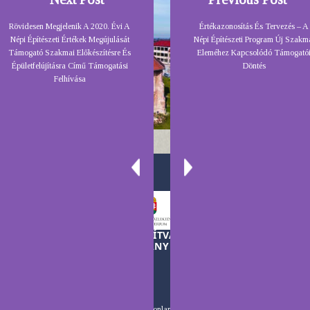
Rövidesen Megjelenik A 2020. Évi A
Értékazonosítás És Tervezés – A
Népi Építészeti Értékek Megújulását
Népi Építészeti Program Új Szakm
Támogató Szakmai Előkészítésre És
Eleméhez Kapcsolódó Támogató
Épületfelújításra Című Támogatási
Döntés
Felhívása
A TELEKI LÁSZLÓ ALAPÍTVÁNY MŰKÖDÉSÉT A
MAGYAR KORMÁNY TÁMOGATJA
Készítette:
HonlapCentrum