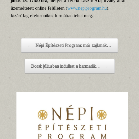
július 15. 17:00 óra,
melyet a Teleki László Alapítvány által
üzemeltetett online felületen (
www.nepiprogram.hu
),
kizárólag elektronikus formában tehet meg.
Post navigation
←
Népi Építészeti Program: már zajlanak…
Borsi: júliusban indulhat a harmadik…
→