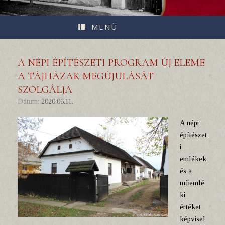
MENÜ
A NÉPI ÉPÍTÉSZETI PROGRAM ÚJ ELEME
A TÁJHÁZAK MEGÚJULÁSÁT
SZOLGÁLJA
Dátum:
2020.06.11.
A népi
építészet
i
emlékek
és a
műemlé
ki
értéket
képvisel