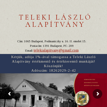
TELEKI LÁSZLÓ
ALAPÍTVÁNY
Cím: 1065 Budapest, Podmaniczky u. 16. II. emelet 15.
Postacím: 1391 Budapest, Pf.: 209
telekialapitvany@gmail.com
Email:
Kérjük, adója 1%-ával támogassa a Teleki László
Alapítvány értékmentő és értékteremtő munkáját!
Köszönjük!
Adószám: 18262029-2-42
RÓMER FLÓRIS TERV
BORSI RÁKÓCZI-KASTÉLY
NÉPI ÉPÍTÉSZETI PROGRAM