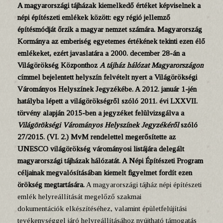
A magyarországi tájházak kiemelkedő értéket képviselnek a
népi építészeti emlékek között: egy régió jellemző
építésmódját őrzik a magyar nemzet számára. Magyarország
Kormánya az emberiség egyetemes értékének tekinti ezen élő
emlékeket, ezért javaslatára a 2000. december 28-án a
Világörökség Központhoz
A tájház hálózat Magyarországon
címmel bejelentett helyszín felvételt nyert a Világörökségi
Várományos Helyszínek Jegyzékébe. A 2012. január 1-jén
hatályba lépett a világörökségről szóló 2011. évi LXXVII.
törvény alapján 2015-ben a jegyzéket felülvizsgálva a
Világörökségi Várományos Helyszínek Jegyzékéről
szóló
27/2015. (VI. 2.) MvM rendelettel megerősítette az
UNESCO világörökség várományosi listájára delegált
magyarországi tájházak hálózatát. A Népi Építészeti Program
céljainak megvalósításában kiemelt figyelmet fordít ezen
örökség megtartására.
A magyarországi tájház népi építészeti
emlék helyreállítását megelőző szakmai
dokumentációk elkészítéséhez, valamint épületfelújítási
tevékenységgel járó helyreállításához nyújtható támogatás