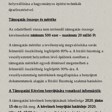
helyreállítása a hagyományos építési technikák
újraélesztésével.
Támogatás összege és mértéke
Az odaítélhető vissza nem terítendő támogatás összege
kérelmenként
minimum
500 ezer – maximum 20 millió Ft
.
A támogatás mértéke a tevékenység megvalósítása során
felmerülő összköltség legfeljebb 80%-a. A bíráló bizottság a
veszélyeztetett helyzetben lévő épületek esetében a
támogatás mértékét egyedi döntéssel megemelheti a
felmerülő összköltség legfeljebb 90%-ára. A
veszélyeztetettség mértékének megállapítása a benyújtott
dokumentumok alapján a Bíráló Bizottság szakmai hatásköre.
A Támogatási Kérelem benyújtására vonatkozó információk:
A támogatási kérelmek benyújtásának lehetősége
2020. június
15-én
nyílik meg.
A kérelmek benyújtási határideje 2020.