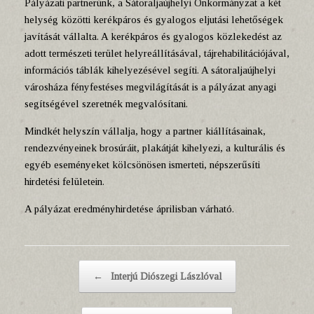
Pályázati partnerünk, a Sátoraljaújhelyi Önkormányzat a két
helység közötti kerékpáros és gyalogos eljutási lehetőségek
javítását vállalta. A kerékpáros és gyalogos közlekedést az
adott természeti terület helyreállításával, tájrehabilitációjával,
információs táblák kihelyezésével segíti. A sátoraljaújhelyi
városháza fényfestéses megvilágítását is a pályázat anyagi
segítségével szeretnék megvalósítani.
Mindkét helyszín vállalja, hogy a partner kiállításainak,
rendezvényeinek brosúráit, plakátját kihelyezi, a kulturális és
egyéb eseményeket kölcsönösen ismerteti, népszerűsíti
hirdetési felületein.
A pályázat eredményhirdetése áprilisban várható.
Post navigation
←
Interjú Diószegi Lászlóval