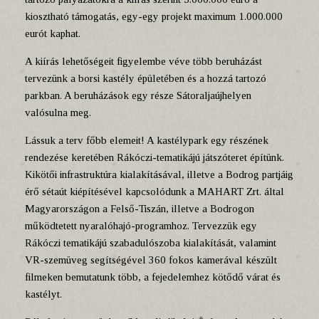
kiosztható támogatás, egy-egy projekt maximum 1.000.000
eurót kaphat.
A kiírás lehetőségeit figyelembe véve több beruházást
tervezünk a borsi kastély épületében és a hozzá tartozó
parkban. A beruházások egy része Sátoraljaújhelyen
valósulna meg.
Lássuk a terv főbb elemeit! A kastélypark egy részének
rendezése keretében Rákóczi-tematikájú játszóteret építünk.
Kikötői infrastruktúra kialakításával, illetve a Bodrog partjáig
érő sétaút kiépítésével kapcsolódunk a MAHART Zrt. által
Magyarországon a Felső-Tiszán, illetve a Bodrogon
működtetett nyaralóhajó-programhoz. Tervezzük egy
Rákóczi tematikájú szabadulószoba kialakítását, valamint
VR-szemüveg segítségével 360 fokos kamerával készült
filmeken bemutatunk több, a fejedelemhez kötődő várat és
kastélyt.