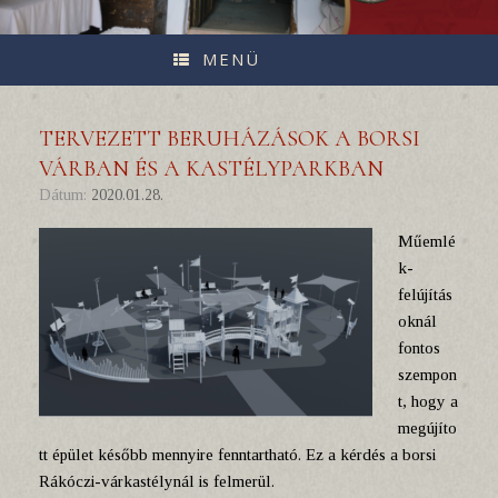
MENÜ
TERVEZETT BERUHÁZÁSOK A BORSI
VÁRBAN ÉS A KASTÉLYPARKBAN
Dátum:
2020.01.28.
Műemlé
k-
felújítás
oknál
fontos
szempon
t, hogy a
megújíto
tt épület később mennyire fenntartható. Ez a kérdés a borsi
Rákóczi-várkastélynál is felmerül.