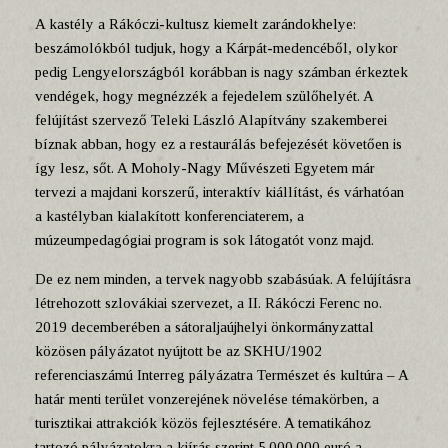
A kastély a Rákóczi-kultusz kiemelt zarándokhelye:
beszámolókból tudjuk, hogy a Kárpát-medencéből, olykor
pedig Lengyelországból korábban is nagy számban érkeztek
vendégek, hogy megnézzék a fejedelem szülőhelyét. A
felújítást szervező Teleki László Alapítvány szakemberei
bíznak abban, hogy ez a restaurálás befejezését követően is
így lesz, sőt. A Moholy-Nagy Művészeti Egyetem már
tervezi a majdani korszerű, interaktív kiállítást, és várhatóan
a kastélyban kialakított konferenciaterem, a
múzeumpedagógiai program is sok látogatót vonz majd.
De ez nem minden, a tervek nagyobb szabásúak. A felújításra
létrehozott szlovákiai szervezet, a II. Rákóczi Ferenc no.
2019 decemberében a sátoraljaújhelyi önkormányzattal
közösen pályázatot nyújtott be az SKHU/1902
referenciaszámú Interreg pályázatra Természet és kultúra – A
határ menti terület vonzerejének növelése témakörben, a
turisztikai attrakciók közös fejlesztésére. A tematikához
tartozó pályázatokra a kiírás szerint 5.000.000 euró a