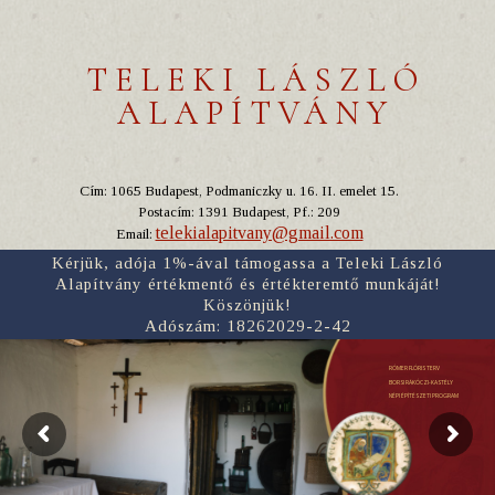
TELEKI LÁSZLÓ
ALAPÍTVÁNY
Cím: 1065 Budapest, Podmaniczky u. 16. II. emelet 15.
Postacím: 1391 Budapest, Pf.: 209
telekialapitvany@gmail.com
Email:
Kérjük, adója 1%-ával támogassa a Teleki László
Alapítvány értékmentő és értékteremtő munkáját!
Köszönjük!
Adószám: 18262029-2-42
RÓMER FLÓRIS TERV
BORSI RÁKÓCZI-KASTÉLY
NÉPI ÉPÍTÉSZETI PROGRAM