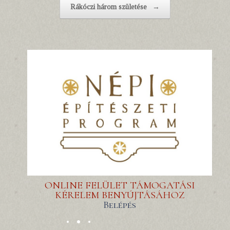
Rákóczi három születése
→
ONLINE FELÜLET TÁMOGATÁSI
KÉRELEM BENYÚJTÁSÁHOZ
Belépés