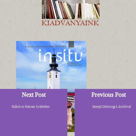
Next Post
Previous Post
Rákóczi Három Születése
Interjú Diószegi Lászlóval