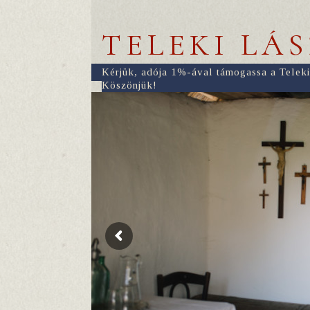
TELEKI LÁ
Kérjük, adója 1%-ával támogassa a Teleki
Köszönjük!