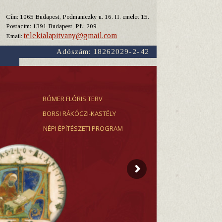
Cím: 1065 Budapest, Podmaniczky u. 16. II. emelet 15.
Y
Postacím: 1391 Budapest, Pf.: 209
telekialapitvany@gmail.com
Email:
Adószám: 18262029-2-42
RÓMER FLÓRIS TERV
BORSI RÁKÓCZI-KASTÉLY
NÉPI ÉPÍTÉSZETI PROGRAM