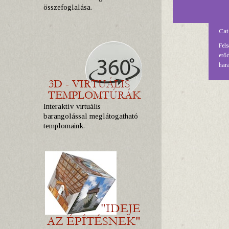
összefoglalása.
Cat
Fel
erőd
hara
Interaktív virtuális
barangolással meglátogatható
templomaink.