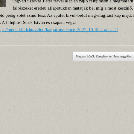
ungvári Szarvas Péter tervei alapján zajló felújításon a megmaradt
falrészeket eredeti állapotukban mutatják be, míg a most készülő,
 tető pedig sötét színű lesz. Az épület kívül-belül megvilágítást kap majd,
 felújítást Stark István és csapata végzi.
tps://mediaklikk.
hu/video/karpat-medence-2022-
10-30-i-adas-2/
Magyar hősök Zemplén- és Ung-megyébe