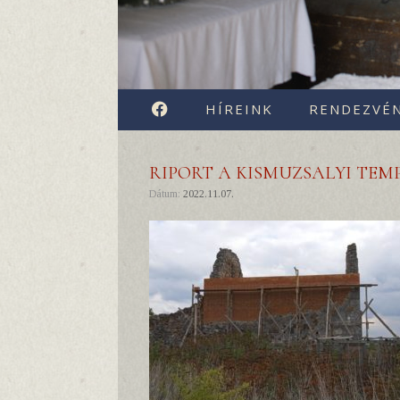
FACEBOOK
HÍREINK
RENDEZVÉ
RIPORT A KISMUZSALYI TE
Dátum:
2022.11.07.