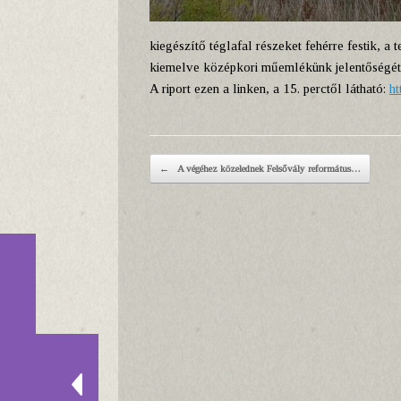
kiegészítő téglafal részeket fehérre festik, a
kiemelve középkori műemlékünk jelentőségét. A
A riport ezen a linken, a 15. perctől látható:
ht
Post navigation
←
A végéhez közelednek Felsővály református…