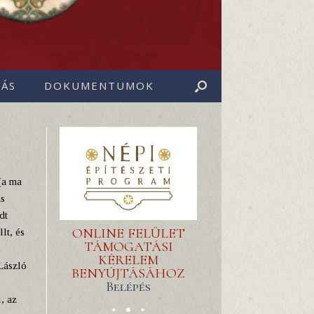
ÁS
DOKUMENTUMOK
(a ma
us
dt
ONLINE FELÜLET
lt, és
TÁMOGATÁSI
KÉRELEM
László
BENYÚJTÁSÁHOZ
Belépés
, az