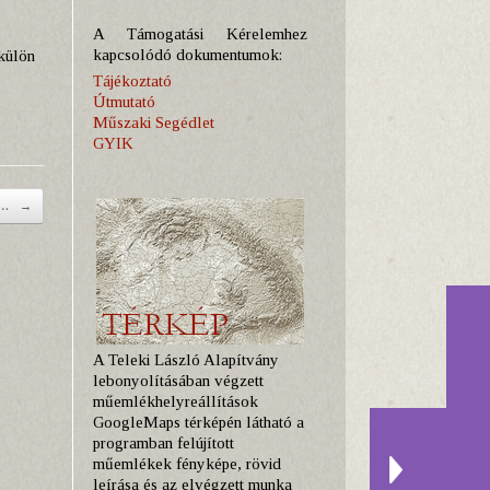
A Támogatási Kérelemhez
kapcsolódó dokumentumok:
 külön
Tájékoztató
Útmutató
Műszaki Segédlet
GYIK
n:…
→
A Teleki László Alapítvány
lebonyolításában végzett
műemlékhelyreállítások
GoogleMaps térképén látható a
programban felújított
műemlékek fényképe, rövid
leírása és az elvégzett munka