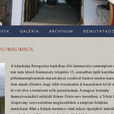
NYEK
GALÉRIA
ARCHÍVUM
BEMUTATKOZ
MPLOMROMRÓL
A kárpátaljai Beregszász határában álló kismuzsalyi romtemplom 
már nem létező Kismuzsaly település 15. században épült katolik
plébániatemplomának maradványa) csodával határos módon mara
fenn annak ellenére, hogy több évszázadon át használaton kívül ál
ki volt téve a természeti erők pusztításának. A magyar kormány
finanszírozásából működő Rómer Flóris-terv keretében, a Teleki 
Alapítvány szervezésében megkezdődtek a templom felújítási
munkálatai. Mint a Kárpát-medence című műsor riportjából kiderül