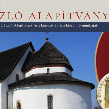
SZLÓ ALAPÍTVÁN
 László Alapítvány értékmentő és értékteremtő munkáját!