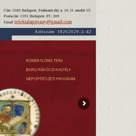
Cím: 1065 Budapest, Podmaniczky u. 16. II. emelet 15.
Y
Postacím: 1391 Budapest, Pf.: 209
telekialapitvany@gmail.com
Email:
Adószám: 18262029-2-42
RÓMER FLÓRIS TERV
BORSI RÁKÓCZI-KASTÉLY
NÉPI ÉPÍTÉSZETI PROGRAM