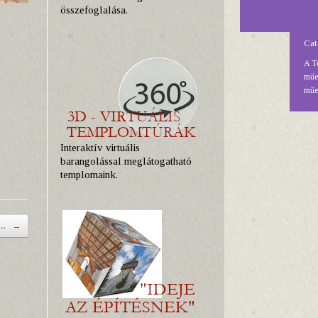
összefoglalása.
Cat
A T
műem
műe
Interaktív virtuális
barangolással meglátogatható
templomaink.
 a…
→