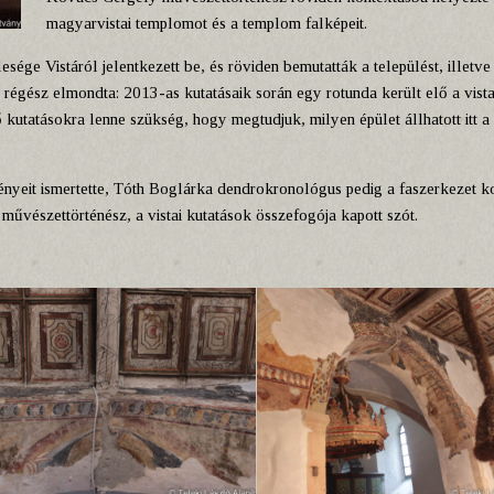
magyarvistai templomot és a templom falképeit.
esége Vistáról jelentkezett be, és röviden bemutatták a települést, illetve
régész elmondta: 2013-as kutatásaik során egy rotunda került elő a vista
 kutatásokra lenne szükség, hogy megtudjuk, milyen épület állhatott itt a
ményeit ismertette, Tóth Boglárka dendrokronológus pedig a faszerkezet 
művészettörténész, a vistai kutatások összefogója kapott szót.