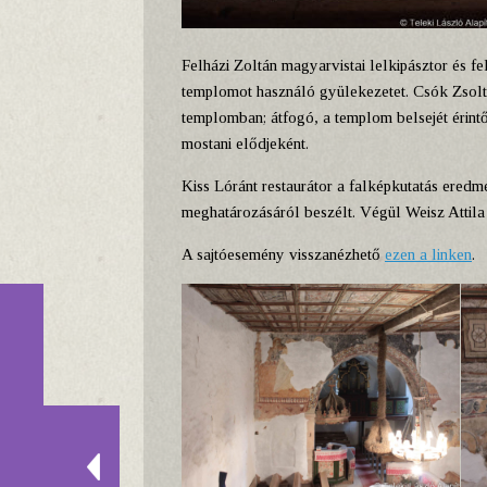
Felházi Zoltán magyarvistai lelkipásztor és fel
templomot használó gyülekezetet. Csók Zsolt 
templomban; átfogó, a templom belsejét érintő
mostani elődjeként.
Kiss Lóránt restaurátor a falképkutatás ered
meghatározásáról beszélt. Végül Weisz Attila 
A sajtóesemény visszanézhető
ezen a linken
.