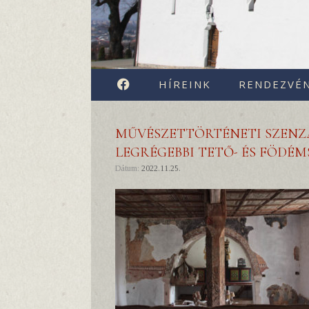
FACEBOOK
HÍREINK
RENDEZVÉ
MŰVÉSZETTÖRTÉNETI SZENZ
LEGRÉGEBBI TETŐ- ÉS FÖDÉ
Dátum:
2022.11.25.