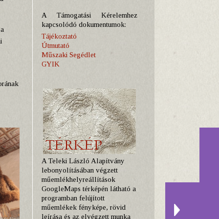
A Támogatási Kérelemhez
kapcsolódó dokumentumok:
 a
Tájékoztató
i
Útmutató
Műszaki Segédlet
GYIK
korának
A Teleki László Alapítvány
lebonyolításában végzett
műemlékhelyreállítások
GoogleMaps térképén látható a
programban felújított
műemlékek fényképe, rövid
leírása és az elvégzett munka