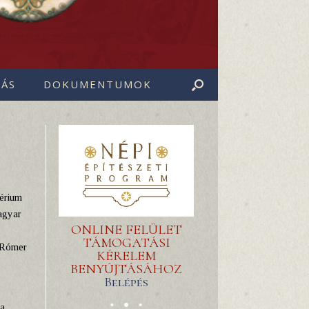
ÁS
DOKUMENTUMOK
térium
magyar
ONLINE FELÜLET
,
TÁMOGATÁSI
 Rómer
KÉRELEM
BENYÚJTÁSÁHOZ
Belépés
a