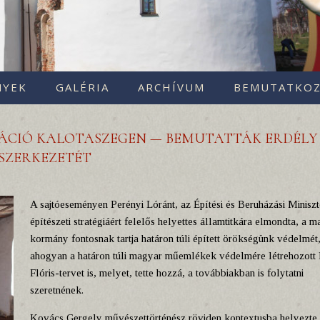
NYEK
GALÉRIA
ARCHÍVUM
BEMUTATKOZ
ÁCIÓ KALOTASZEGEN — BEMUTATTÁK ERDÉLY
MSZERKEZETÉT
A sajtóeseményen Perényi Lóránt, az Építési és Beruházási Minisz
építészeti stratégiáért felelős helyettes államtitkára elmondta, a 
kormány fontosnak tartja határon túli épített örökségünk védelmét
ahogyan a határon túli magyar műemlékek védelmére létrehozott
Flóris-tervet is, melyet, tette hozzá, a továbbiakban is folytatni
szeretnének.
Kovács Gergely művészettörténész röviden kontextusba helyezte 