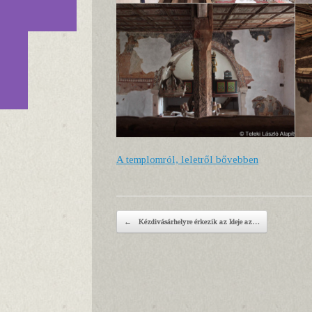
A templomról, leletről bővebben
Post navigation
←
Kézdivásárhelyre érkezik az Ideje az…