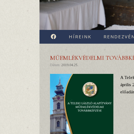
FACEBOOK
HÍREINK
RENDEZVÉ
MŰEMLÉKVÉDELMI TOVÁBBK
Dátum:
2019.04.25.
A Tele
április
előadás