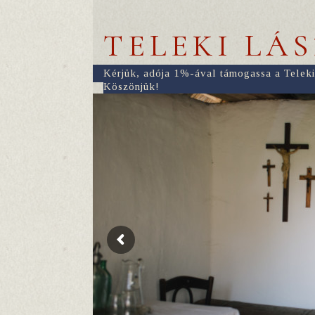
TELEKI LÁ
Kérjük, adója 1%-ával támogassa a Teleki
Köszönjük!