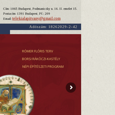
Cím: 1065 Budapest, Podmaniczky u. 16. II. emelet 15.
Y
Postacím: 1391 Budapest, Pf.: 209
telekialapitvany@gmail.com
Email:
Adószám: 18262029-2-42
RÓMER FLÓRIS TERV
BORSI RÁKÓCZI-KASTÉLY
NÉPI ÉPÍTÉSZETI PROGRAM