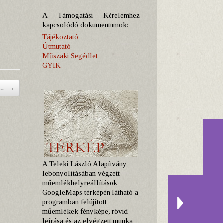
A Támogatási Kérelemhez
kapcsolódó dokumentumok:
Tájékoztató
Útmutató
Műszaki Segédlet
GYIK
je…
→
A Teleki László Alapítvány
lebonyolításában végzett
műemlékhelyreállítások
GoogleMaps térképén látható a
programban felújított
műemlékek fényképe, rövid
leírása és az elvégzett munka