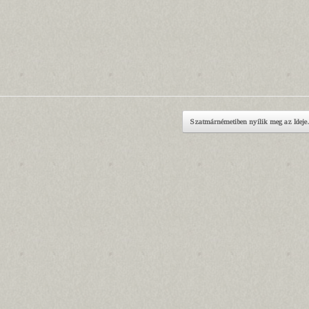
Szatmárnémetiben nyílik meg az Ide