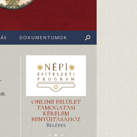
ÁS
DOKUMENTUMOK
,
ől.
ONLINE FELÜLET
TÁMOGATÁSI
KÉRELEM
BENYÚJTÁSÁHOZ
Belépés