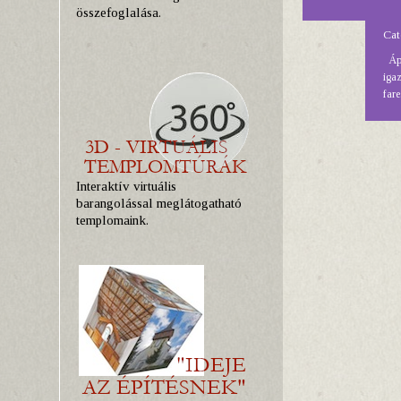
összefoglalása.
Cat
Ápr
iga
fare
Interaktív virtuális
barangolással meglátogatható
templomaink.