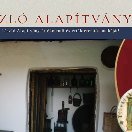
SZLÓ ALAPÍTVÁN
 László Alapítvány értékmentő és értékteremtő munkáját!