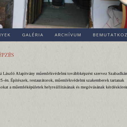
NYEK
GALÉRIA
ARCHÍVUM
BEMUTATKOZ
ÉPZÉS
ki László Alapítvány műemlékvédelmi továbbképzést szervez Szabadkán
 25-én. Építészek, restaurátorok, műemlékvédelmi szakemberek tartanak
okat a műemléképületek helyreállításának és megóvásának kérdésköreir