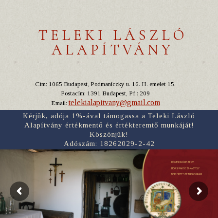
TELEKI LÁSZLÓ
ALAPÍTVÁNY
Cím: 1065 Budapest, Podmaniczky u. 16. II. emelet 15.
Postacím: 1391 Budapest, Pf.: 209
telekialapitvany@gmail.com
Email:
Kérjük, adója 1%-ával támogassa a Teleki László
Alapítvány értékmentő és értékteremtő munkáját!
Köszönjük!
Adószám: 18262029-2-42
RÓMER FLÓRIS TERV
BORSI RÁKÓCZI-KASTÉLY
NÉPI ÉPÍTÉSZETI PROGRAM