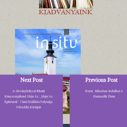
Next Post
Previous Post
A Járványhelyzet Miatti
Borsi: Júliusban Indulhat A
Kényszerpihenő Után Az „Ideje Az
Harmadik Ütem
Építésnek” Című Kiállítás Folytatja
Felvidéki Körútját