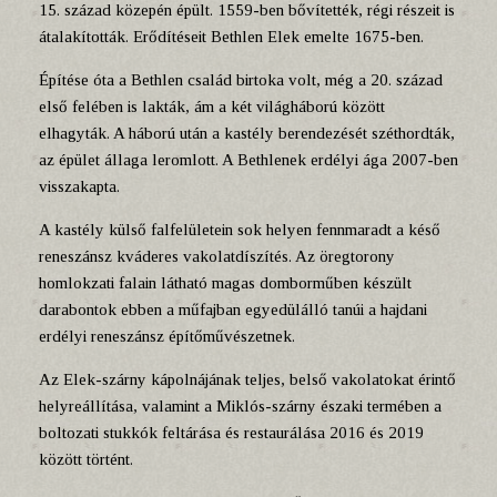
15. század közepén épült. 1559-ben bővítették, régi részeit is
átalakították. Erődítéseit Bethlen Elek emelte 1675-ben.
Építése óta a Bethlen család birtoka volt, még a 20. század
első felében is lakták, ám a két világháború között
elhagyták. A háború után a kastély berendezését széthordták,
az épület állaga leromlott. A Bethlenek erdélyi ága 2007-ben
visszakapta.
A kastély külső falfelületein sok helyen fennmaradt a késő
reneszánsz kváderes vakolatdíszítés. Az öregtorony
homlokzati falain látható magas domborműben készült
darabontok ebben a műfajban egyedülálló tanúi a hajdani
erdélyi reneszánsz építőművészetnek.
Az Elek-szárny kápolnájának teljes, belső vakolatokat érintő
helyreállítása, valamint a Miklós-szárny északi termében a
boltozati stukkók feltárása és restaurálása 2016 és 2019
között történt.