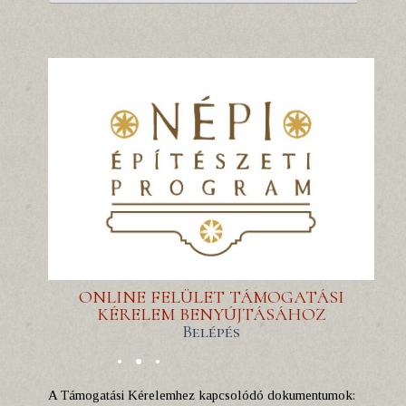
ONLINE FELÜLET TÁMOGATÁSI
KÉRELEM BENYÚJTÁSÁHOZ
Belépés
A Támogatási Kérelemhez kapcsolódó dokumentumok: