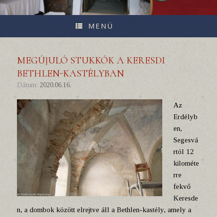
MENÜ
MEGÚJULÓ STUKKÓK A KERESDI
BETHLEN-KASTÉLYBAN
Dátum:
2020.06.16.
Az
Erdélyb
en,
Segesvá
rtól 12
kilométe
rre
fekvő
Keresde
n, a dombok között elrejtve áll a Bethlen-kastély, amely a