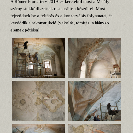
A Rómer Flóris-terv 2019-es keretéből most a Mihály-
szárny stukkódíszeinek restaurálása készül el. Most
fejeződnek be a feltárás és a konzerválás folyamatai, és
kezdődik a rekonstrukció (vakolás, tömítés, a hiányzó
elemek pótlása).