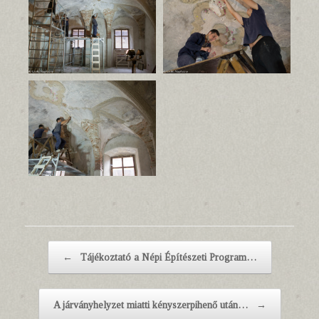
Post navigation
←
Tájékoztató a Népi Építészeti Program…
A járványhelyzet miatti kényszerpihenő után…
→