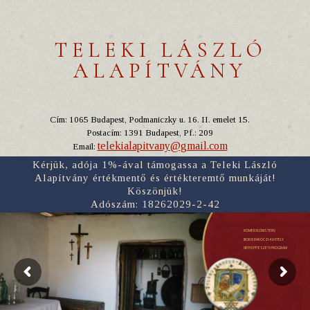
TELEKI LÁSZLÓ
ALAPÍTVÁNY
Cím: 1065 Budapest, Podmaniczky u. 16. II. emelet 15.
Postacím: 1391 Budapest, Pf.: 209
telekialapitvany@gmail.com
Email:
Kérjük, adója 1%-ával támogassa a Teleki László
Alapítvány értékmentő és értékteremtő munkáját!
Köszönjük!
Adószám: 18262029-2-42
RÓMER FLÓRIS TERV
BORSI RÁKÓCZI-KASTÉLY
NÉPI ÉPÍTÉSZETI PROGRAM