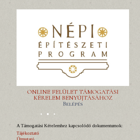
ONLINE FELÜLET TÁMOGATÁSI
KÉRELEM BENYÚJTÁSÁHOZ
Belépés
A Támogatási Kérelemhez kapcsolódó dokumentumok:
Tájékoztató
Útmutató