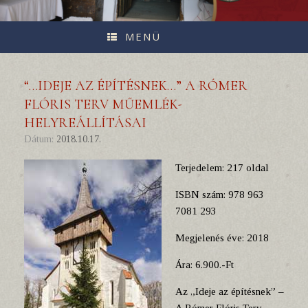
MENÜ
“…IDEJE AZ ÉPÍTÉSNEK…” A RÓMER
FLÓRIS TERV MŰEMLÉK-
HELYREÁLLÍTÁSAI
Dátum:
2018.10.17.
Terjedelem: 217 oldal
ISBN szám: 978 963
7081 293
Megjelenés éve: 2018
Ára: 6.900.-Ft
Az „Ideje az építésnek” –