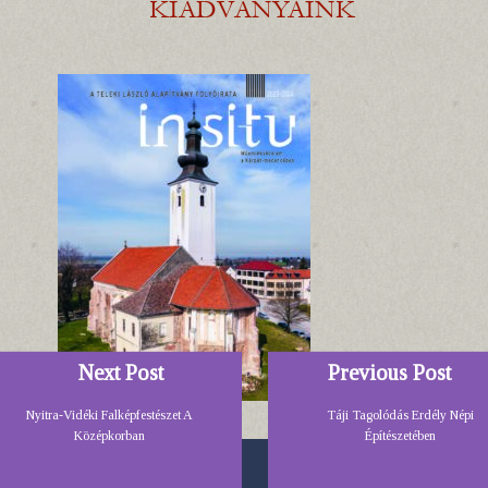
Next Post
Previous Post
Nyitra-Vidéki Falképfestészet A
Táji Tagolódás Erdély Népi
Középkorban
Építészetében