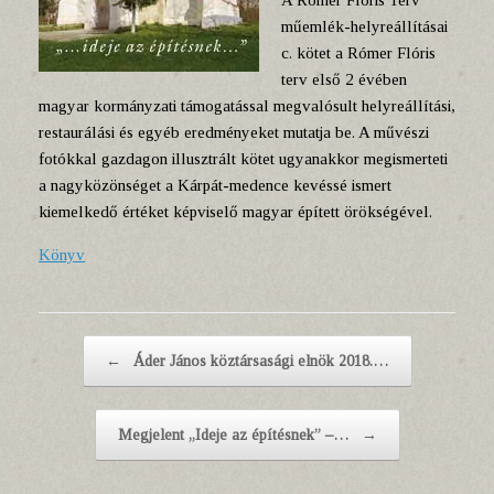
A Rómer Flóris Terv
műemlék-helyreállításai
c. kötet a Rómer Flóris
terv első 2 évében
magyar kormányzati támogatással megvalósult helyreállítási,
restaurálási és egyéb eredményeket mutatja be. A művészi
fotókkal gazdagon illusztrált kötet ugyanakkor megismerteti
a nagyközönséget a Kárpát-medence kevéssé ismert
kiemelkedő értéket képviselő magyar épített örökségével.
Könyv
Post navigation
←
Áder János köztársasági elnök 2018.…
Megjelent „Ideje az építésnek” –…
→