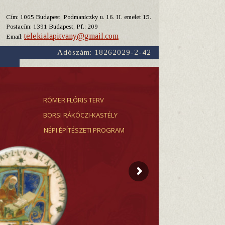
Cím: 1065 Budapest, Podmaniczky u. 16. II. emelet 15.
Y
Postacím: 1391 Budapest, Pf.: 209
telekialapitvany@gmail.com
Email:
Adószám: 18262029-2-42
RÓMER FLÓRIS TERV
BORSI RÁKÓCZI-KASTÉLY
NÉPI ÉPÍTÉSZETI PROGRAM