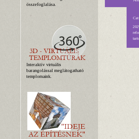
összefoglalása.
Cat
2025
refo
tart
Interaktív virtuális
barangolással meglátogatható
templomaink.