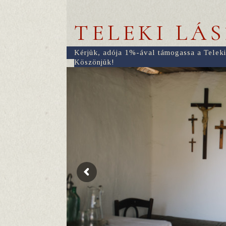
TELEKI LÁ
Kérjük, adója 1%-ával támogassa a Teleki
Köszönjük!