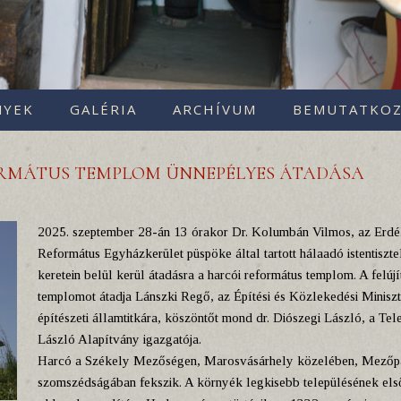
NYEK
GALÉRIA
ARCHÍVUM
BEMUTATKOZ
ORMÁTUS TEMPLOM ÜNNEPÉLYES ÁTADÁSA
2025. szeptember 28-án 13 órakor Dr. Kolumbán Vilmos, az Erdé
Református Egyházkerület püspöke által tartott hálaadó istentiszte
keretein belül kerül átadásra a harcói református templom. A felújí
templomot átadja Lánszki Regő, az Építési és Közlekedési Minisz
építészeti államtitkára, köszöntőt mond dr. Diószegi László, a Tel
László Alapítvány igazgatója.
Harcó a Székely Mezőségen, Marosvásárhely közelében, Mezőpa
szomszédságában fekszik. A környék legkisebb településének els