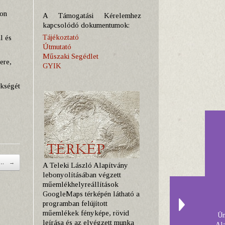
lon
A Támogatási Kérelemhez
kapcsolódó dokumentumok:
Tájékoztató
l és
Útmutató
Műszaki Segédlet
ere,
GYIK
ökségét
az…
→
A Teleki László Alapítvány
lebonyolításában végzett
műemlékhelyreállítások
GoogleMaps térképén látható a
programban felújított
műemlékek fényképe, rövid
Ün
leírása és az elvégzett munka
Al