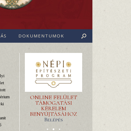
ÁS
DOKUMENTUMOK
lyi
let
tott
ONLINE FELÜLET
térium
TÁMOGATÁSI
eki
KÉRELEM
BENYÚJTÁSÁHOZ
nit
Belépés
ő