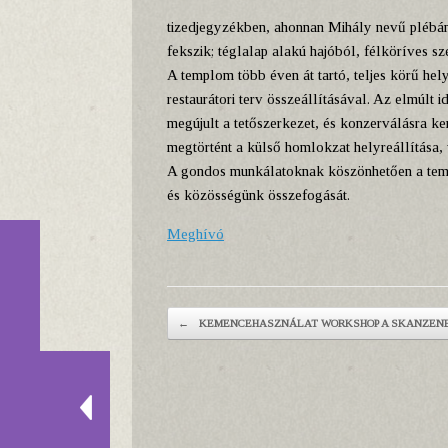
tizedjegyzékben, ahonnan Mihály nevű plébáno
fekszik; téglalap alakú hajóból, félköríves sz
A templom több éven át tartó, teljes körű he
restaurátori terv összeállításával. Az elmúlt
megújult a tetőszerkezet, és konzerválásra ke
megtörtént a külső homlokzat helyreállítása, 
A gondos munkálatoknak köszönhetően a temp
és közösségünk összefogását.
Meghívó
Post navigation
←
KEMENCEHASZNÁLAT WORKSHOP A SKANZEN