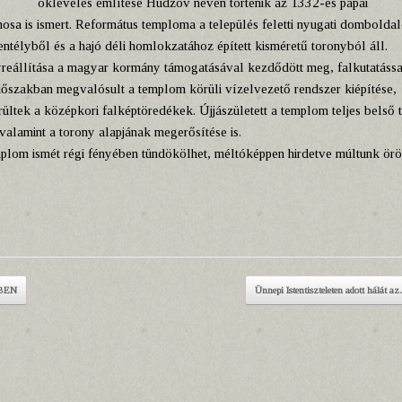
okleveles említése Hudzov néven történik az 1332-es pápai
sa is ismert. Református temploma a település feletti nyugati dombolda
entélyből és a hajó déli homlokzatához épített kisméretű toronyból áll.
lyreállítása a magyar kormány támogatásával kezdődött meg, falkutatássa
 időszakban megvalósult a templom körüli vízelvezető rendszer kiépítése,
rültek a középkori falképtöredékek. Újjászületett a templom teljes belső t
valamint a torony alapjának megerősítése is.
lom ismét régi fényében tündökölhet, méltóképpen hirdetve múltunk ör
BEN
Ünnepi Istentiszteleten adott hálát 