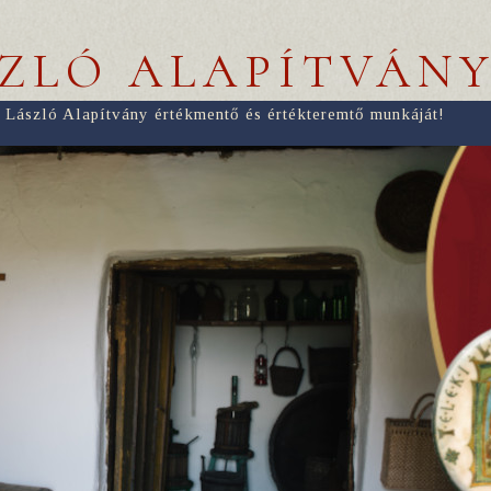
SZLÓ ALAPÍTVÁN
 László Alapítvány értékmentő és értékteremtő munkáját!