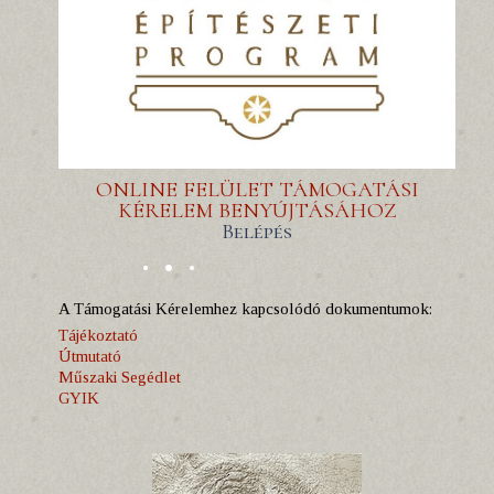
ONLINE FELÜLET TÁMOGATÁSI
KÉRELEM BENYÚJTÁSÁHOZ
Belépés
A Támogatási Kérelemhez kapcsolódó dokumentumok:
Tájékoztató
Útmutató
Műszaki Segédlet
GYIK