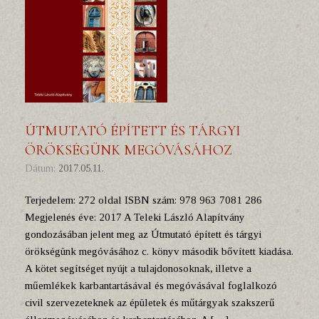
ÚTMUTATÓ ÉPÍTETT ÉS TÁRGYI
ÖRÖKSÉGÜNK MEGÓVÁSÁHOZ
Dátum:
2017.05.11.
Terjedelem: 272 oldal ISBN szám: 978 963 7081 286
Megjelenés éve: 2017 A Teleki László Alapítvány
gondozásában jelent meg az Útmutató épített és tárgyi
örökségünk megóvásához c. könyv második bővített kiadása.
A kötet segítséget nyújt a tulajdonosoknak, illetve a
műemlékek karbantartásával és megóvásával foglalkozó
civil szervezeteknek az épületek és műtárgyak szakszerű