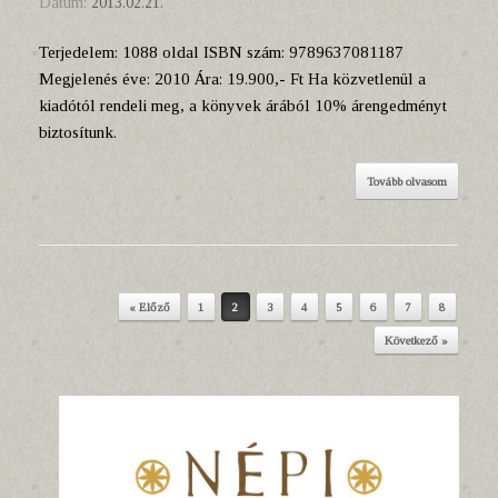
Dátum:
2013.02.21.
Terjedelem: 1088 oldal ISBN szám: 9789637081187
Megjelenés éve: 2010 Ára: 19.900,- Ft Ha közvetlenül a
kiadótól rendeli meg, a könyvek árából 10% árengedményt
biztosítunk.
Tovább olvasom
« Előző
1
2
3
4
5
6
7
8
Post navigation
Következő »