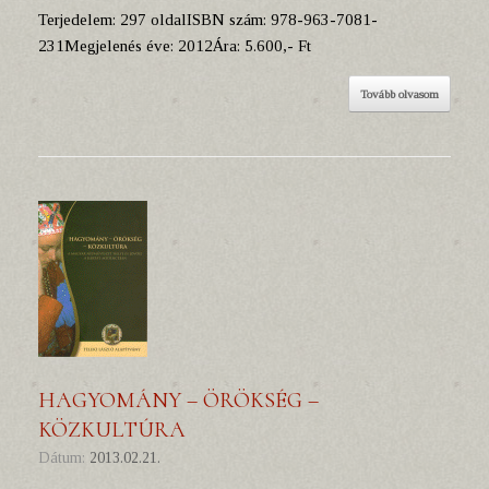
Terjedelem: 297 oldalISBN szám: 978-963-7081-
231Megjelenés éve: 2012Ára: 5.600,- Ft
Tovább olvasom
HAGYOMÁNY – ÖRÖKSÉG –
KÖZKULTÚRA
Dátum:
2013.02.21.