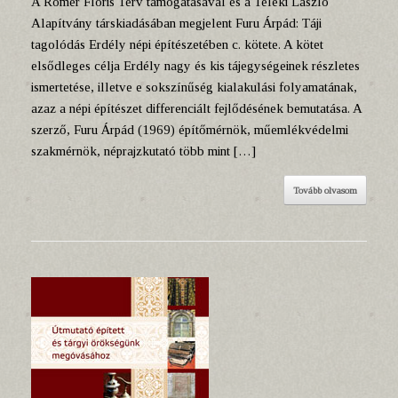
A Rómer Flóris Terv támogatásával és a Teleki László
Alapítvány társkiadásában megjelent Furu Árpád: Táji
tagolódás Erdély népi építészetében c. kötete. A kötet
elsődleges célja Erdély nagy és kis tájegységeinek részletes
ismertetése, illetve e sokszínűség kialakulási folyamatának,
azaz a népi építészet differenciált fejlődésének bemutatása. A
szerző, Furu Árpád (1969) építőmérnök, műemlékvédelmi
szakmérnök, néprajzkutató több mint […]
Tovább olvasom