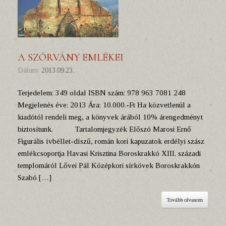
A SZÓRVÁNY EMLÉKEI
Dátum:
2013.09.23.
Terjedelem: 349 oldal ISBN szám: 978 963 7081 248
Megjelenés éve: 2013 Ára: 10.000.-Ft Ha közvetlenül a
kiadótól rendeli meg, a könyvek árából 10% árengedményt
biztosítunk. Tartalomjegyzék Előszó Marosi Ernő
Figurális ívbéllet-díszű, román kori kapuzatok erdélyi szász
emlékcsoportja Havasi Krisztina Boroskrakkó XIII. századi
templomáról Lővei Pál Középkori sírkövek Boroskrakkón
Szabó […]
Tovább olvasom