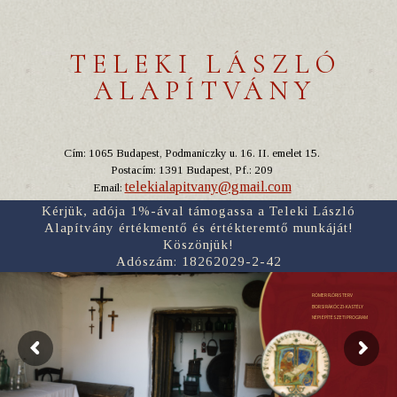
TELEKI LÁSZLÓ
ALAPÍTVÁNY
Cím: 1065 Budapest, Podmaniczky u. 16. II. emelet 15.
Postacím: 1391 Budapest, Pf.: 209
telekialapitvany@gmail.com
Email:
Kérjük, adója 1%-ával támogassa a Teleki László
Alapítvány értékmentő és értékteremtő munkáját!
Köszönjük!
Adószám: 18262029-2-42
RÓMER FLÓRIS TERV
BORSI RÁKÓCZI-KASTÉLY
NÉPI ÉPÍTÉSZETI PROGRAM