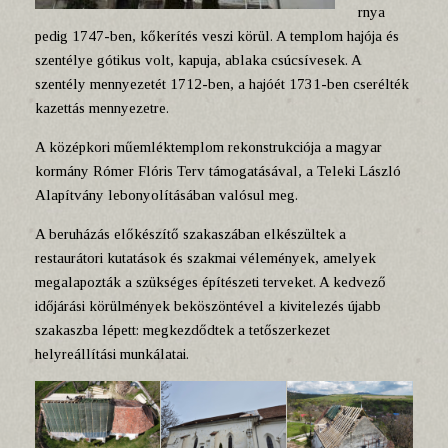
rnya
pedig 1747-ben, kőkerítés veszi körül. A templom hajója és
szentélye gótikus volt, kapuja, ablaka csúcsívesek. A
szentély mennyezetét 1712-ben, a hajóét 1731-ben cserélték
kazettás mennyezetre.
A középkori műemléktemplom rekonstrukciója a magyar
kormány Rómer Flóris Terv támogatásával, a Teleki László
Alapítvány lebonyolításában valósul meg.
A beruházás előkészítő szakaszában elkészültek a
restaurátori kutatások és szakmai vélemények, amelyek
megalapozták a szükséges építészeti terveket. A kedvező
időjárási körülmények beköszöntével a kivitelezés újabb
szakaszba lépett: megkezdődtek a tetőszerkezet
helyreállítási munkálatai.