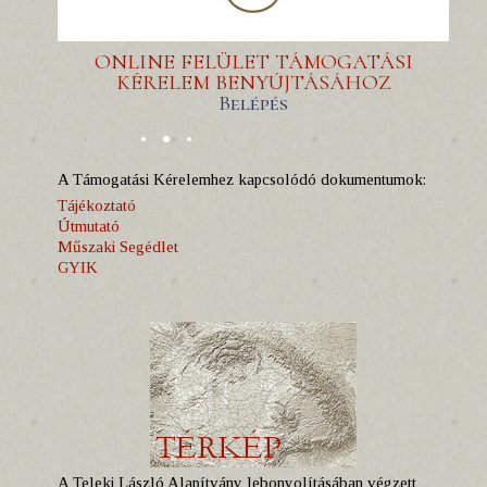
ONLINE FELÜLET TÁMOGATÁSI
KÉRELEM BENYÚJTÁSÁHOZ
Belépés
A Támogatási Kérelemhez kapcsolódó dokumentumok:
Tájékoztató
Útmutató
Műszaki Segédlet
GYIK
A Teleki László Alapítvány lebonyolításában végzett