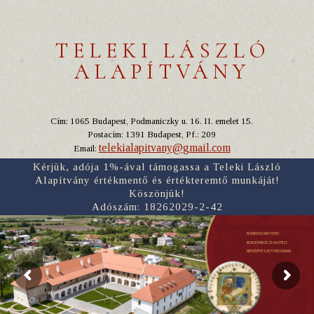
TELEKI LÁSZLÓ
ALAPÍTVÁNY
Cím: 1065 Budapest, Podmaniczky u. 16. II. emelet 15.
Postacím: 1391 Budapest, Pf.: 209
telekialapitvany@gmail.com
Email:
Kérjük, adója 1%-ával támogassa a Teleki László
Alapítvány értékmentő és értékteremtő munkáját!
Köszönjük!
Adószám: 18262029-2-42
RÓMER FLÓRIS TERV
BORSI RÁKÓCZI-KASTÉLY
NÉPI ÉPÍTÉSZETI PROGRAM