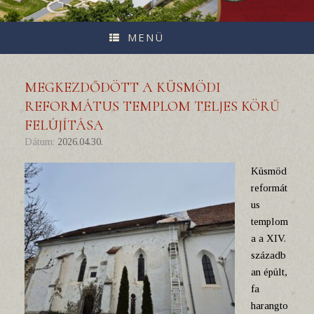
MENÜ
MEGKEZDŐDÖTT A KÜSMÖDI
REFORMÁTUS TEMPLOM TELJES KÖRŰ
FELÚJÍTÁSA
Dátum:
2026.04.30.
Küsmöd
reformát
us
templom
a a XIV.
századb
an épült,
fa
harangto