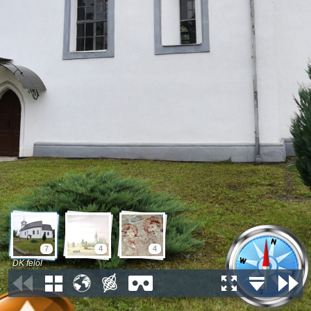
7
4
4
DK felől