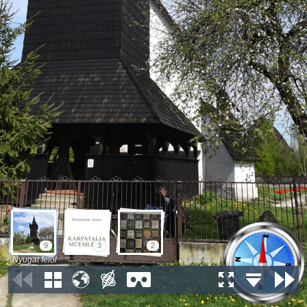
9
3
2
Nyugat felől