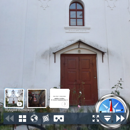
9
3
Nyugati homlokzat